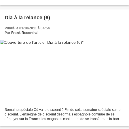
en Italie et à Milan. Milan est la...
Dia à la relance (6)
Publié le 01/10/2011 à 04:54
Par
Frank Rosenthal
Semaine spéciale Où va le discount ? Fin de cette semaine spéciale sur le
discount. L'enseigne de discount désormais espagnole continue de se
déployer sur la France. les magasins continuent de se transformer, la barre
des 500 magasins soit 50% du parc...