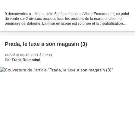
9 découvertes à... Milan, Italie Situé sur le cours Victor Emmanuel II, ce point
de vente sur 2 niveaux propose tous les produits de la marque italienne
originaire de Bologne. La mise en scène est soignée et la théâtralisation
facilite les achats d'impulsion...
Prada, le luxe a son magasin (3)
Publié le 06/10/2011 à 05:33
Par
Frank Rosenthal