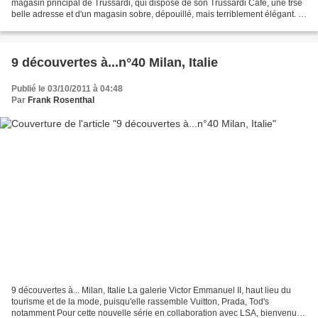
magasin principal de Trussardi, qui dispose de son Trussardi Café, une trsè
belle adresse et d'un magasin sobre, dépouillé, mais terriblement élégant. A
découvrir ici en images....
9 découvertes à...n°40 Milan, Italie
Publié le 03/10/2011 à 04:48
Par
Frank Rosenthal
9 découvertes à... Milan, Italie La galerie Victor Emmanuel II, haut lieu du
tourisme et de la mode, puisqu'elle rassemble Vuitton, Prada, Tod's
notamment Pour cette nouvelle série en collaboration avec LSA, bienvenue