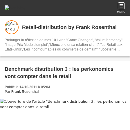
MENU
Retail-distribution by Frank Rosenthal
Prolonger la réflexion de mes 10 livres "Game Changer", "Value for money";
"Image-Prix Mode d'emploi","Mieux piloter sa relation-client", "Le Retail aux
Etats-Unis","Les incontournables du commerce de demain" ,"Booster le
commerce", "Donner du sens au commerce", "Inspirer le commerce" et
"Mutations du commerce post-covid" Prendre du recul et s'interroger sur
l'actualité de la distribution, du commerce et de la consommation. Parmi plus
de 3500 articles de ce blog qui existe depuis 2008 : des benchmarks
Benchmark distribution 3 : les perkonomics
internationaux et français, plus de 100 villes, plus de 20 pays, plus de 3000
vont compter dans le retail
visites magasins réelles et effectuées. Je ne parle ici que des magasins que
j'ai visités REELLEMENT et non virtuellement
Publié le 14/10/2011 à 05:04
Par
Frank Rosenthal