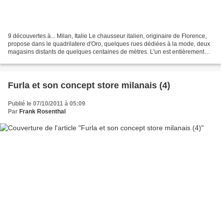
9 découvertes à... Milan, Italie Le chausseur italien, originaire de Florence,
propose dans le quadrilatere d'Oro, quelques rues dédiées à la mode, deux
magasins distants de quelques centaines de mètres. L'un est entièrement
consacré à la femme, l'autre...
Furla et son concept store milanais (4)
Publié le 07/10/2011 à 05:09
Par
Frank Rosenthal