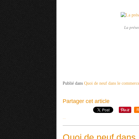
La prése
Publié dans
Quoi de neuf dans le commerc
Partager cet article
R
…
Quoi de neuf dans 