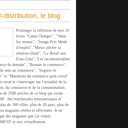
l-distribution, le blog
Prolonger la réflexion de mes 10
livres "Game Changer", "Value
for money"; "Image-Prix Mode
d'emploi","Mieux piloter sa
relation-client", "Le Retail aux
Etats-Unis","Les incontournables
rce de demain" ,"Booster le commerce",
u sens au commerce", "Inspirer le
" et "Mutations du commerce post-covid"
 recul et s'interroger sur l'actualité de la
ion, du commerce et de la consommation.
s de 3500 articles de ce blog qui existe
08 : des benchmarks internationaux et
 plus de 100 villes, plus de 20 pays, plus de
tes magasins réelles et effectuées. Je ne
que des magasins que j'ai visités
ENT et non virtuellement