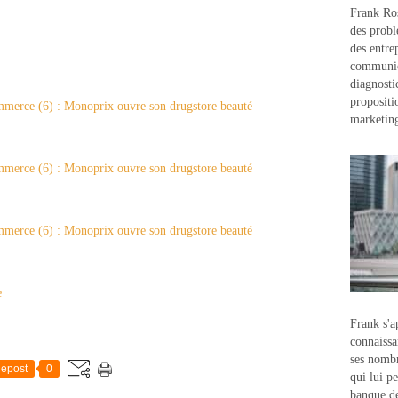
Frank Ros
des probl
des entre
communic
diagnostic
propositi
marketin
e
Frank s'a
connaissa
ses nombr
epost
0
qui lui p
banque d