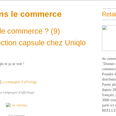
ans le commerce
Retai
le commerce ? (9)
ction capsule chez Uniqlo
du comme
o et ça se voit !
"Donner d
commerce
Prendre du
distribut
Parmi plu
depuis 20
La campagne d'affichage
français,
3000 visi
parle ici 
REELLEM
Les vitrines