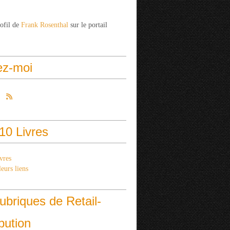
rofil de
Frank Rosenthal
sur le portail
ez-moi
10 Livres
vres
eurs liens
ubriques de Retail-
ibution