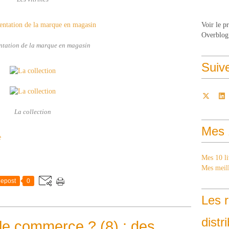
Voir le p
Overblog
ntation de la marque en magasin
Suiv
La collection
Mes 
e
Mes 10 li
Mes meill
epost
0
Les r
distr
le commerce ? (8) : des