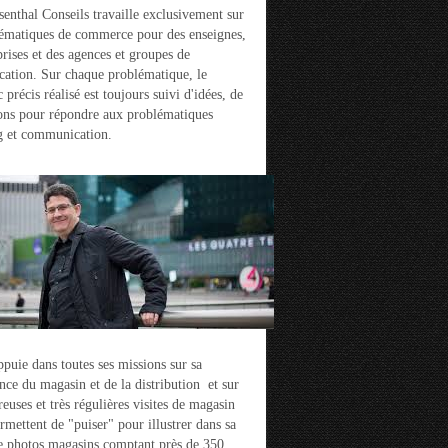
enthal Conseils travaille exclusivement sur
ématiques de commerce pour des enseignes,
prises et des agences et groupes de
ation. Sur chaque problématique, le
 précis réalisé est toujours suivi d'idées, de
ons pour répondre aux problématiques
g et communication.
ppuie dans toutes ses missions sur sa
nce du magasin et de la distribution et sur
euses et très régulières visites de magasin
ermettent de "puiser" pour illustrer dans sa
e photos magasins comptant près de 350