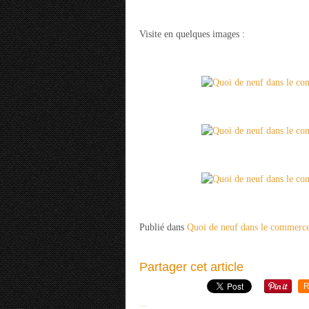
Visite en quelques images :
Publié dans
Quoi de neuf dans le commerc
Partager cet article
R
…