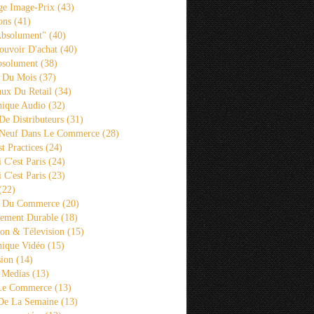
ge Image-Prix
(43)
ons
(41)
Absolument"
(40)
ouvoir D'achat
(40)
bsolument
(38)
 Du Mois
(37)
aux Du Retail
(34)
ique Audio
(32)
De Distributeurs
(31)
 Neuf Dans Le Commerce
(28)
st Practices
(24)
i C'est Paris
(24)
i C'est Paris
(23)
(22)
s Du Commerce
(20)
ement Durable
(18)
ion & Télevision
(15)
ique Vidéo
(15)
sion
(14)
 Medias
(13)
 Le Commerce
(13)
De La Semaine
(13)