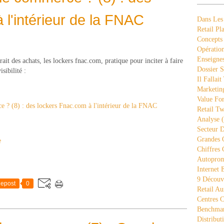
 l'intérieur de la FNAC
Dans Les
Retail Pla
Concepts
Opération
Enseigne
it des achats, les lockers fnac.com, pratique pour inciter à faire
Dossier S
sibilité :
Il Fallait
Marketing
Value Fo
Retail Tw
Analyse
(
Secteur D
Grandes 
e
Chiffres 
Autopro
Internet
9 Découve
epost
0
Retail Au
Centres 
Benchmar
Distribut