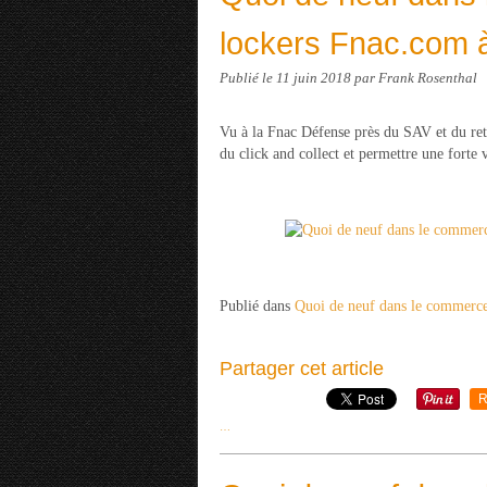
lockers Fnac.com à
Publié le
11 juin 2018
par Frank Rosenthal
Vu à la Fnac Défense près du SAV et du retra
du click and collect et permettre une forte vi
Publié dans
Quoi de neuf dans le commerc
Partager cet article
R
…