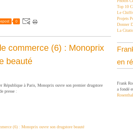
Photos C
Top 10 C
Le Chiff
Projets 
epost
0
Donner 
La Citati
le commerce (6) : Monoprix
Fran
e beauté
en r
Frank Ro
r République à Paris, Monoprix ouvre son premier drugstore
a fondé e
de presse :
Rosenthal