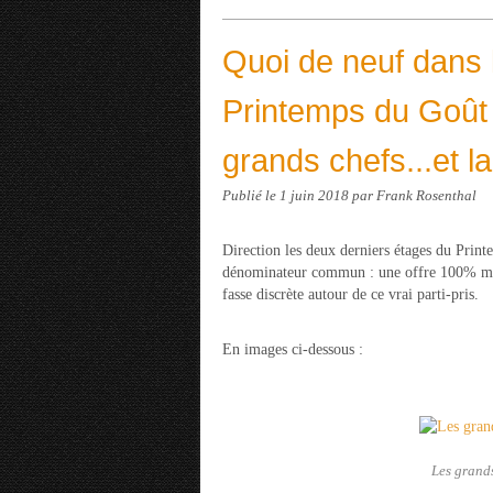
Quoi de neuf dans 
Printemps du Goût 
grands chefs...et l
Publié le
1 juin 2018
par Frank Rosenthal
Direction les deux derniers étages du Print
dénominateur commun : une offre 100% mad
fasse discrète autour de ce vrai parti-pris.
En images ci-dessous :
Les grands