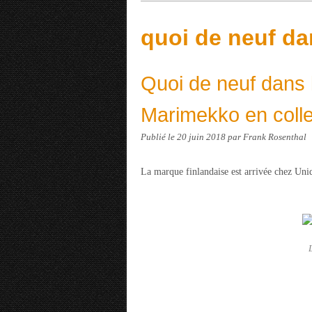
quoi de neuf d
Quoi de neuf dans 
Marimekko en colle
Publié le
20 juin 2018
par Frank Rosenthal
La marque finlandaise est arrivée chez Uniql