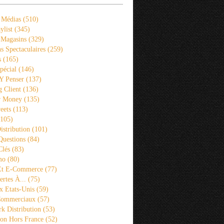
 Médias
(510)
ylist
(345)
 Magasins
(329)
s Spectaculaires
(259)
s
(165)
pécial
(146)
 Y Penser
(137)
 Client
(136)
r Money
(135)
eets
(113)
105)
istribution
(101)
Questions
(84)
Clés
(83)
mo
(80)
 Et E-Commerce
(77)
rtes À...
(75)
x Etats-Unis
(59)
Commerciaux
(57)
k Distribution
(53)
ion Hors France
(52)