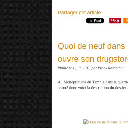
Partager cet article
R
…
Quoi de neuf dans 
ouvre son drugstor
Publié le
4 juin 2018
par Frank Rosenthal
Au Monoprix rue du Temple dans le quartie
beauté donc voici la description du dossier 