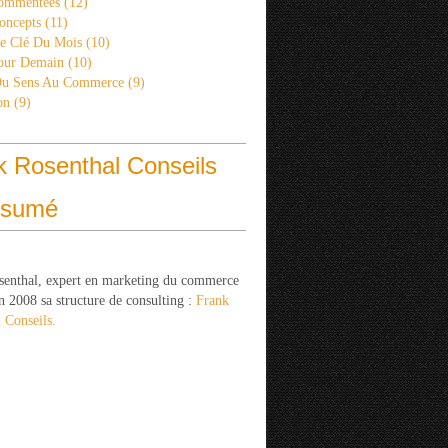
ommentées
(12)
oncepts
(11)
re Clé Du Mois
(10)
Pour Demain
(10)
Du Sens Au Commerce
(9)
on
(9)
k Rosenthal Conseils
ésumé
senthal, expert en marketing du commerce
n 2008 sa structure de consulting :
Frank
 Conseils.