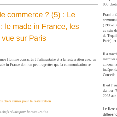
000 photo
le commerce ? (5) : Le
Frank a f
communic
: le made in France, les
(1986-1988
au sein d
a vue sur Paris
de Tequi
Paris) e
Il a trav
marques a
emps Homme consacrés à l'alimentaire et à la restauration avec un
cinquanta
e in France dont on peut regretter que la communication se
indépenda
Conseils.
Il est l’
dernier 
2025 aux
Le livre
 chefs réunis pour la restauration
différen