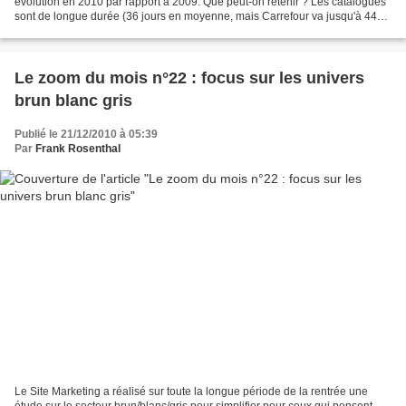
évolution en 2010 par rapport à 2009. Que peut-on retenir ? Les catalogues
sont de longue durée (36 jours en moyenne, mais Carrefour va jusqu'à 44
jours. La pagination est importante...
Le zoom du mois n°22 : focus sur les univers
brun blanc gris
Publié le 21/12/2010 à 05:39
Par
Frank Rosenthal
Le Site Marketing a réalisé sur toute la longue période de la rentrée une
étude sur le secteur brun/blanc/gris pour simplifier pour ceux qui pensent