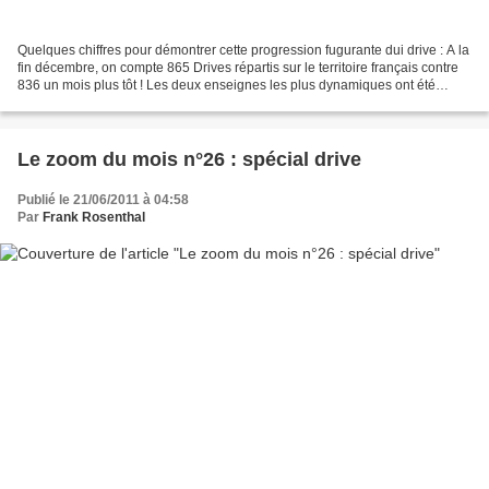
Quelques chiffres pour démontrer cette progression fugurante dui drive : A la
fin décembre, on compte 865 Drives répartis sur le territoire français contre
836 un mois plus tôt ! Les deux enseignes les plus dynamiques ont été
Carrefour + 11 drives et...
Le zoom du mois n°26 : spécial drive
Publié le 21/06/2011 à 04:58
Par
Frank Rosenthal