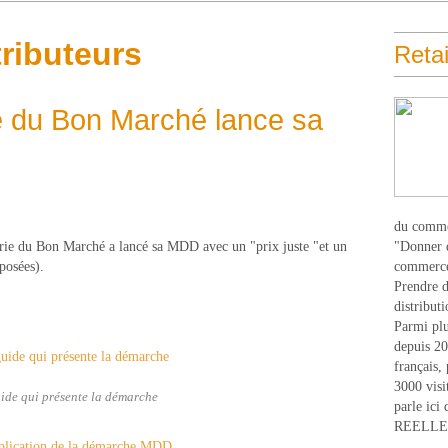
ributeurs
Retai
e du Bon Marché lance sa
du comme
rie du Bon Marché a lancé sa MDD avec un "prix juste "et un
"Donner d
posées).
commerce
Prendre du
distribut
Parmi plu
depuis 20
français,
3000 visi
ide qui présente la démarche
parle ici 
REELLEM