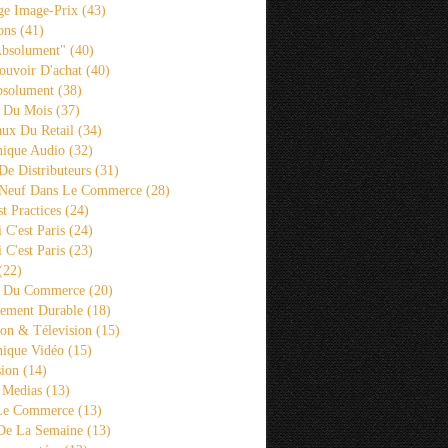
ge Image-Prix
(43)
ons
(41)
Absolument"
(40)
ouvoir D'achat
(40)
bsolument
(38)
 Du Mois
(37)
aux Du Retail
(34)
ique Audio
(32)
De Distributeurs
(31)
 Neuf Dans Le Commerce
(28)
st Practices
(24)
i C'est Paris
(24)
i C'est Paris
(23)
(22)
s Du Commerce
(20)
ement Durable
(18)
ion & Télevision
(15)
ique Vidéo
(15)
sion
(14)
 Medias
(13)
 Le Commerce
(13)
De La Semaine
(13)