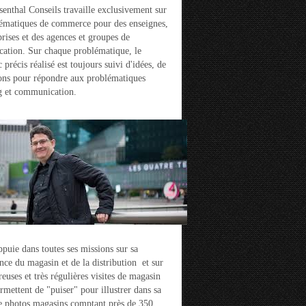
enthal Conseils travaille exclusivement sur
ématiques de commerce pour des enseignes,
prises et des agences et groupes de
ation. Sur chaque problématique, le
 précis réalisé est toujours suivi d'idées, de
ons pour répondre aux problématiques
g et communication.
ppuie dans toutes ses missions sur sa
nce du magasin et de la distribution et sur
euses et très régulières visites de magasin
ermettent de "puiser" pour illustrer dans sa
e photos magasins comptant près de 350