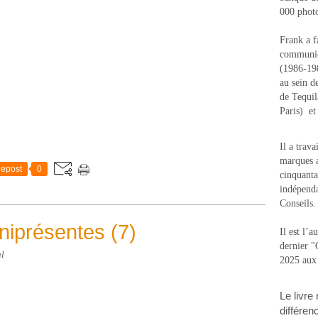
000 photo
Frank a f
communic
(1986-1988
au sein d
de Tequi
Paris) e
Il a trav
marques a
epost
0
cinquanta
indépenda
Conseils.
iprésentes (7)
Il est l’
dernier 
al
2025 aux
Le livre
différen