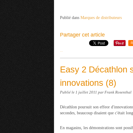
Publié dans
Marques de distributeurs
Partager cet article
R
…
Easy 2 Décathlon s
innovations (8)
Publié le
1 juillet 2011
par Frank Rosenthal
Décathlon poursuit son effeor d'innovations
secondes, beaucoup disaient que c'était lon
En magasins, les démonstrations sont possib