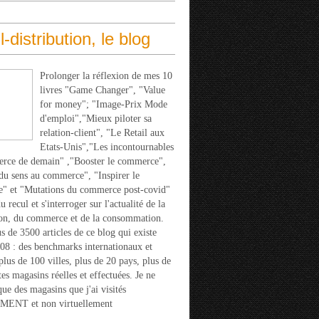
l-distribution, le blog
Prolonger la réflexion de mes 10
livres "Game Changer", "Value
for money"; "Image-Prix Mode
d'emploi","Mieux piloter sa
relation-client", "Le Retail aux
Etats-Unis","Les incontournables
rce de demain" ,"Booster le commerce",
u sens au commerce", "Inspirer le
" et "Mutations du commerce post-covid"
 recul et s'interroger sur l'actualité de la
ion, du commerce et de la consommation.
s de 3500 articles de ce blog qui existe
08 : des benchmarks internationaux et
 plus de 100 villes, plus de 20 pays, plus de
tes magasins réelles et effectuées. Je ne
que des magasins que j'ai visités
ENT et non virtuellement