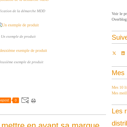
lication de la démarche MDD
Voir le p
Overblog
Suiv
Un exemple de produit
euxième exemple de produit
Mes 
Mes 10 li
Mes meill
epost
0
Les r
distr
ur mettre en avant sa marque