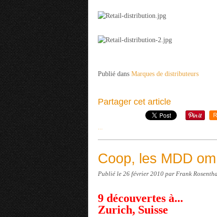
Publié dans
Marques de distributeurs
Partager cet article
R
…
Coop, les MDD omn
Publié le
26 février 2010
par Frank Rosenth
9 découvertes à...
Zurich, Suisse