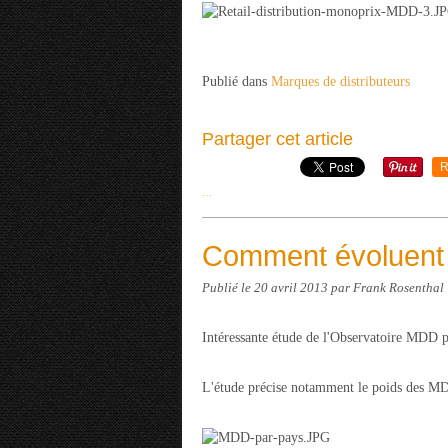
Publié dans
Marques de distributeurs
Partager cet article
R
…
Comment évoluent l
Publié le
20 avril 2013
par Frank Rosenthal
Intéressante étude de l'Observatoire MDD p
L'étude précise notamment le poids des MDD