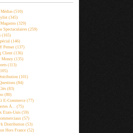
 Médias
(510)
ylist
(345)
 Magasins
(329)
s Spectaculaires
(259)
s
(165)
pécial
(146)
 Y Penser
(137)
 Client
(136)
r Money
(135)
eets
(113)
105)
istribution
(101)
Questions
(84)
Clés
(83)
mo
(80)
 Et E-Commerce
(77)
rtes À...
(75)
x Etats-Unis
(59)
Commerciaux
(57)
k Distribution
(53)
ion Hors France
(52)