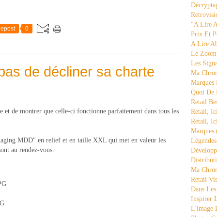
Décrypta
Retrovisi
"a Lire 
epost
0
Prix Et P
A Lire A
Le Zoom
Les Sign
 pas de décliner sa charte
Ma Chron
Marques 
Quoi De
Retail Be
e et de montrer que celle-ci fonctionne parfaitement dans tous les
Retail, Ic
Retail, Ic
Marques
ging MDD" en relief et en taille XXL qui met en valeur les
Légende
sont au rendez-vous.
Développ
Distribut
Ma Chron
Retail Vi
Dans Les
Inspirer
L'image 