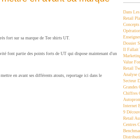
Dans Les
Retail Pla
Concepts
Opération
Enseigne
très fort sur sa marque de Tee shirts UT.
Dossier S
Il Fallait
tivité font partie des points forts de UT qui dispose maintenant d'un
Marketing
Value Fo
Retail Tw
Analyse
(
mettre en avant ses différents atouts, reportage ici dans le
Secteur D
Grandes 
Chiffres 
Autopro
Internet
9 Découve
Retail Au
Centres 
Benchmar
Distribut