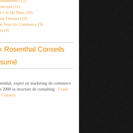
ommentées
(12)
oncepts
(11)
re Clé Du Mois
(10)
Pour Demain
(10)
Du Sens Au Commerce
(9)
on
(9)
k Rosenthal Conseils
ésumé
senthal, expert en marketing du commerce
n 2008 sa structure de consulting :
Frank
 Conseils.