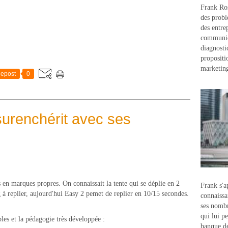
Frank Ros
des probl
des entre
communic
diagnostic
propositi
marketin
epost
0
urenchérit avec ses
 en marques propres. On connaissait la tente qui se déplie en 2
Frank s'a
g à replier, aujourd'hui Easy 2 pemet de replier en 10/15 secondes.
connaissa
ses nombr
qui lui p
les et la pédagogie très développée :
banque d