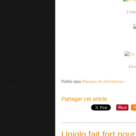
L'exp
Un d
Publié dans
Marques de distributeurs
Partager cet article
R
…
Uniqlo fait fort po