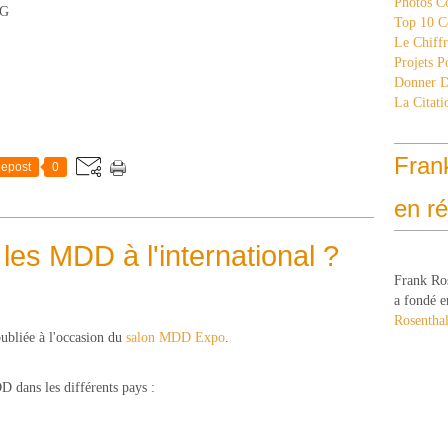
Photos C
Top 10 C
Le Chiff
Projets 
Donner 
La Citati
Fran
epost
0
en r
es MDD à l'international ?
Frank Ro
a fondé e
Rosenthal
ubliée à l'occasion du
salon MDD Expo
.
 dans les différents pays :