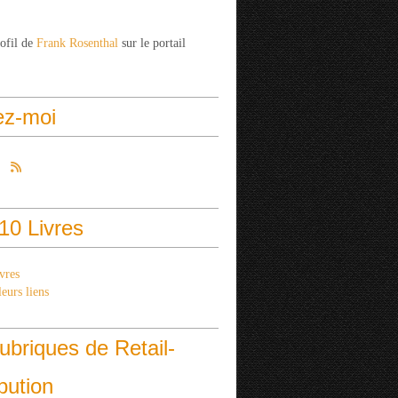
rofil de
Frank Rosenthal
sur le portail
ez-moi
10 Livres
vres
eurs liens
ubriques de Retail-
ibution