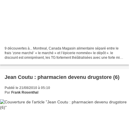
9 découvertes à... Montreal, Canada Magasin alimentaire séparé entre le
frais ‘zone marché’ « le marché » et l’épicerie nommée« le dépôt ». le
discount est omniprésent, les TG fortement théâtralisées avec une forte mise
en avant du prix. Une signature/promesse...
Jean Coutu : pharmacien devenu drugstore (6)
Publié le 21/08/2010 à 05:10
Par
Frank Rosenthal