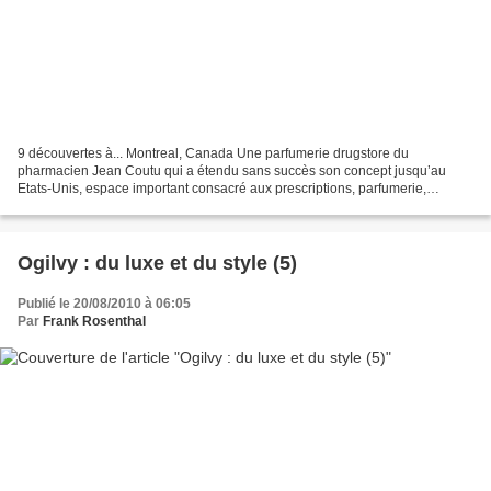
9 découvertes à... Montreal, Canada Une parfumerie drugstore du
pharmacien Jean Coutu qui a étendu sans succès son concept jusqu’au
Etats-Unis, espace important consacré aux prescriptions, parfumerie,
parapharmacie, alimentaire, mise ne avant agressives...
Ogilvy : du luxe et du style (5)
Publié le 20/08/2010 à 06:05
Par
Frank Rosenthal