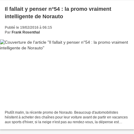
Il fallait y penser n°54 : la promo vraiment
intelligente de Norauto
Publié le 19/02/2016 à 06:15
Par
Frank Rosenthal
Plutôt malin, la récente promo de Norauto. Beaucoup d'automobilistes
hésitent à acheter des chaînes pour leur voiture avant de partir en vacances
aux sports d'hiver, si la neige n'est pas au rendez-vous, la dépense est
inutile. Si par contre, il y a des...