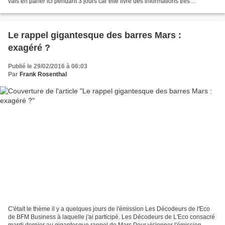
vais en parler ici pendant 3 jours car elle livre des informations très
importantes pour les marques et les...
Le rappel gigantesque des barres Mars :
exagéré ?
Publié le 29/02/2016 à 06:03
Par
Frank Rosenthal
C'était le thème il y a quelques jours de l'émission Les Décodeurs de l'Eco
de BFM Business à laquelle j'ai participé. Les Décodeurs de L'Eco consacré
mardi dernier au gigantesque rappel de Mars Pour visionner l'émission,