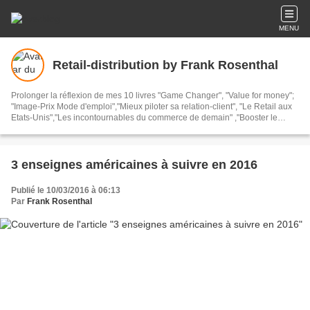
MENU
Retail-distribution by Frank Rosenthal
Prolonger la réflexion de mes 10 livres "Game Changer", "Value for money";
"Image-Prix Mode d'emploi","Mieux piloter sa relation-client", "Le Retail aux
Etats-Unis","Les incontournables du commerce de demain" ,"Booster le
commerce", "Donner du sens au commerce", "Inspirer le commerce" et
"Mutations du commerce post-covid" Prendre du recul et s'interroger sur
l'actualité de la distribution, du commerce et de la consommation. Parmi plus
de 3500 articles de ce blog qui existe depuis 2008 : des benchmarks
3 enseignes américaines à suivre en 2016
internationaux et français, plus de 100 villes, plus de 20 pays, plus de 3000
visites magasins réelles et effectuées. Je ne parle ici que des magasins que
Publié le 10/03/2016 à 06:13
j'ai visités REELLEMENT et non virtuellement
Par
Frank Rosenthal