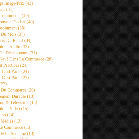
ge Image-Prix
(43)
ons
(41)
Absolument"
(40)
ouvoir D'achat
(40)
bsolument
(38)
 Du Mois
(37)
aux Du Retail
(34)
ique Audio
(32)
De Distributeurs
(31)
 Neuf Dans Le Commerce
(28)
st Practices
(24)
i C'est Paris
(24)
i C'est Paris
(23)
(22)
s Du Commerce
(20)
ement Durable
(18)
ion & Télevision
(15)
ique Vidéo
(15)
sion
(14)
 Medias
(13)
 Le Commerce
(13)
De La Semaine
(13)