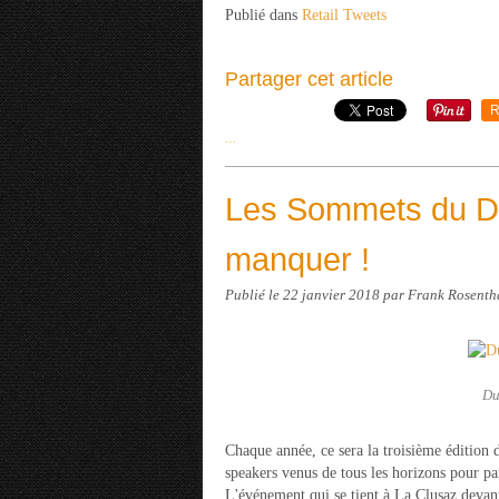
Publié dans
Retail Tweets
Partager cet article
R
…
Les Sommets du Dig
manquer !
Publié le
22 janvier 2018
par Frank Rosenth
Du
Chaque année, ce sera la troisième édition 
speakers venus de tous les horizons pour parl
L'événement qui se tient à La Clusaz devan