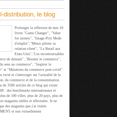
l-distribution, le blog
Prolonger la réflexion de mes 10
livres "Game Changer", "Value
for money"; "Image-Prix Mode
d'emploi","Mieux piloter sa
relation-client", "Le Retail aux
Etats-Unis","Les incontournables
rce de demain" ,"Booster le commerce",
u sens au commerce", "Inspirer le
" et "Mutations du commerce post-covid"
 recul et s'interroger sur l'actualité de la
ion, du commerce et de la consommation.
s de 3500 articles de ce blog qui existe
08 : des benchmarks internationaux et
 plus de 100 villes, plus de 20 pays, plus de
tes magasins réelles et effectuées. Je ne
que des magasins que j'ai visités
ENT et non virtuellement