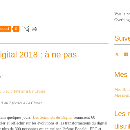
Voir le p
Overblog
epost
0
Suiv
ital 2018 : à ne pas
Mes 
al
Mes 10 li
Mes meill
 5 au 7 février à La Clusaz
Les r
dans quelques jours,
Les Sommets du Digital
réunissent 60
er et réfléchir sur les évolutions et les transformations du digital.
distr
t plus de 300 personnes est animé par Jérôme Bonaldi, PPC et