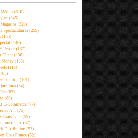
 Médias
(510)
ylist
(345)
 Magasins
(329)
s Spectaculaires
(259)
s
(165)
pécial
(146)
 Y Penser
(137)
 Client
(136)
r Money
(135)
eets
(113)
105)
istribution
(101)
Questions
(84)
Clés
(83)
mo
(80)
 Et E-Commerce
(77)
rtes À...
(75)
x Etats-Unis
(59)
Commerciaux
(57)
k Distribution
(53)
ion Hors France
(52)