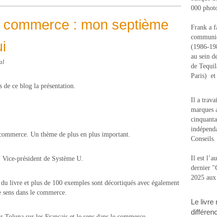
000 photo
u commerce : mon septième
Frank a f
communic
ui
(1986-1988
au sein d
al
de Tequi
Paris) e
 de ce blog la présentation.
Il a trav
marques a
cinquanta
indépenda
e commerce. Un thème de plus en plus important.
Conseils.
Il est l’
, Vice-président de Système U.
dernier 
2025 aux
du livre et plus de 100 exemples sont décortiqués avec également
le sens dans le commerce.
Le livre
différen
ar Toluna sur les Français et le sens dans le commerce.