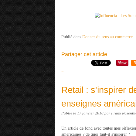
Publié dans
Donner du sens au commerce
Partager cet article
R
…
Retail : s'inspirer
enseignes américa
Publié le
17 janvier 2018
par Frank Rosenth
Un article de fond avec toutes mes réflexio
américaines ? de quoi faut-il s'inspirer ?