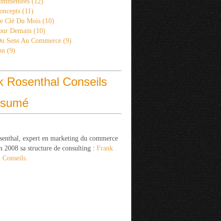
ommentées
(12)
oncepts
(11)
re Clé Du Mois
(10)
Pour Demain
(10)
Du Sens Au Commerce
(9)
on
(9)
k Rosenthal Conseils
ésumé
senthal, expert en marketing du commerce
n 2008 sa structure de consulting :
Frank
 Conseils.