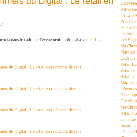
mmets du Digital : Le retail en
Décrypta
Retrovisi
"a Lire 
Prix Et P
al
A Lire A
Le Zoom
encia dans le cadre de l'événement du digital à venir :
Les
Les Sign
Ma Chron
Marques 
Quoi De
Retail Be
Retail, Ic
Retail, Ic
Marques
Légende
Développ
Distribut
Ma Chron
Retail Vi
Dans Les
Inspirer
L'image 