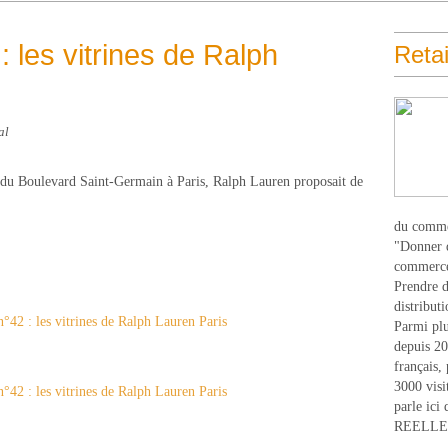
: les vitrines de Ralph
Retai
al
 du Boulevard Saint-Germain à Paris, Ralph Lauren proposait de
du comme
"Donner d
commerce
Prendre du
distribut
Parmi plu
depuis 20
français,
3000 visi
parle ici 
REELLEM