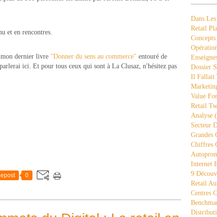
Dans Les
Retail Pla
u et en rencontres.
Concepts
Opération
e mon dernier livre
"Donner du sens au commerce"
entouré de
Enseigne
arlerai ici. Et pour tous ceux qui sont à La Clusaz, n'hésitez pas
Dossier S
Il Fallait
Marketing
Value Fo
Retail Tw
Analyse
(
Secteur D
Grandes 
Chiffres 
Autopro
Internet
9 Découve
epost
0
Retail Au
Centres 
Benchmar
Distribut