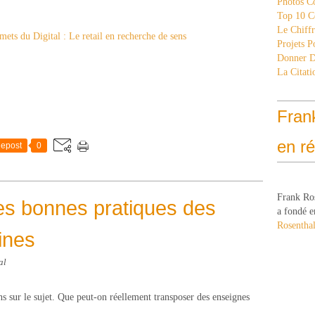
Photos C
Top 10 C
Le Chiff
Projets 
Donner 
La Citati
Fran
en r
epost
0
Frank Ro
 des bonnes pratiques des
a fondé e
Rosenthal
ines
al
ns sur le sujet. Que peut-on réellement transposer des enseignes