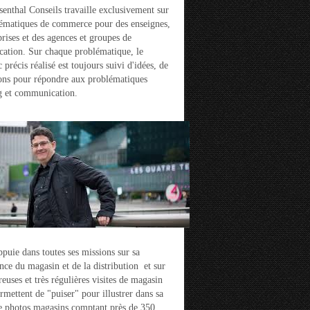
enthal Conseils travaille exclusivement sur
ématiques de commerce pour des enseignes,
prises et des agences et groupes de
ation. Sur chaque problématique, le
 précis réalisé est toujours suivi d'idées, de
ons pour répondre aux problématiques
g et communication.
ppuie dans toutes ses missions sur sa
nce du magasin et de la distribution et sur
euses et très régulières visites de magasin
ermettent de "puiser" pour illustrer dans sa
e photos magasins comptant près de 350