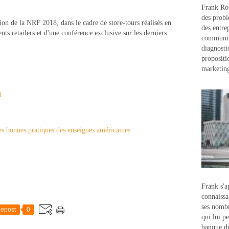
Frank Ros
des probl
on de la NRF 2018, dans le cadre de store-tours réalisés en
des entre
ents retailers et d'une conférence exclusive sur les derniers
communic
diagnostic
propositi
marketin
i
Frank s'a
connaissa
ses nombr
epost
0
qui lui p
banque d