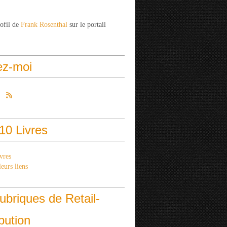
rofil de
Frank Rosenthal
sur le portail
ez-moi
10 Livres
vres
eurs liens
ubriques de Retail-
ibution