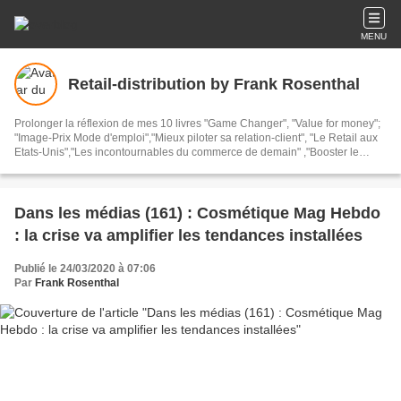
MENU
Retail-distribution by Frank Rosenthal
Prolonger la réflexion de mes 10 livres "Game Changer", "Value for money";
"Image-Prix Mode d'emploi","Mieux piloter sa relation-client", "Le Retail aux
Etats-Unis","Les incontournables du commerce de demain" ,"Booster le
commerce", "Donner du sens au commerce", "Inspirer le commerce" et
"Mutations du commerce post-covid" Prendre du recul et s'interroger sur
l'actualité de la distribution, du commerce et de la consommation. Parmi plus
de 3500 articles de ce blog qui existe depuis 2008 : des benchmarks
Dans les médias (161) : Cosmétique Mag Hebdo
internationaux et français, plus de 100 villes, plus de 20 pays, plus de 3000
: la crise va amplifier les tendances installées
visites magasins réelles et effectuées. Je ne parle ici que des magasins que
j'ai visités REELLEMENT et non virtuellement
Publié le 24/03/2020 à 07:06
Par
Frank Rosenthal