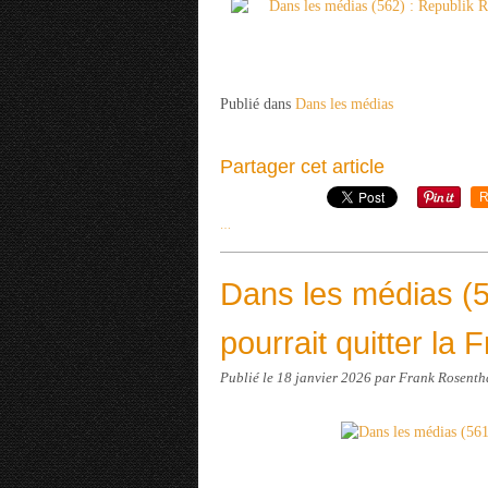
Publié dans
Dans les médias
Partager cet article
R
…
Dans les médias (56
pourrait quitter la 
Publié le
18 janvier 2026
par Frank Rosenth