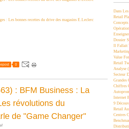
Dans Les
Retail Pla
Concepts
Opération
Enseigne
Dossier S
Il Fallait
Marketing
Value Fo
Retail Tw
epost
0
Analyse
(
Secteur D
Grandes 
Chiffres 
63) : BFM Business : La
Autopro
Internet
 Les révolutions du
9 Découve
Retail Au
rle de "Game Changer"
Centres 
Benchmar
al
Distribut