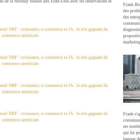
ats de la Holiday Season aux Etats-Unis avec les observations et
Frank Ros
des probl
des entre
communic
diagnostic
propositi
marketin
Frank s'a
connaissa
ses nombr
qui lui p
banque d