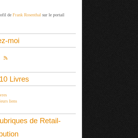
rofil de
Frank Rosenthal
sur le portail
ez-moi
10 Livres
vres
eurs liens
ubriques de Retail-
ibution