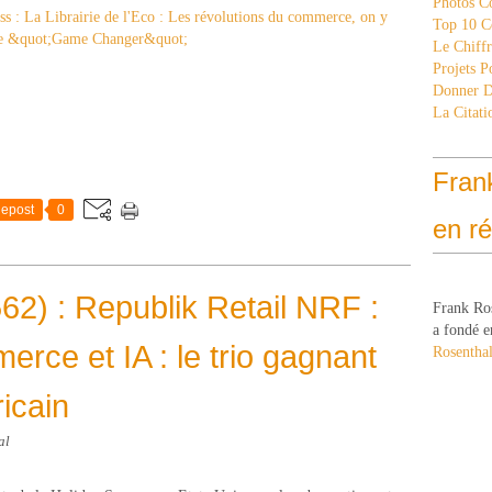
Photos C
Top 10 C
Le Chiff
Projets 
Donner 
La Citati
Fran
epost
0
en r
62) : Republik Retail NRF :
Frank Ro
a fondé e
rce et IA : le trio gagnant
Rosenthal
icain
al