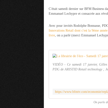
C'était samedi dernier sur BFM Business da
Emmanuel Lechypre et consacrée aux révo
Avec pour invités Rodolphe Bonnasse, PDG d
Innovations Retail dont c'est la 9ème anné
livre
, on a parlé (merci Emmanuel Lechyp
VIDÉO - Ce samedi 17 janvier, Gilles 
PDG de ARISTID Retail technology ; Jean
On parle d