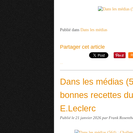
Publié dans
Dans les médias
Partager cet article
R
…
Dans les médias (5
bonnes recettes du
E.Leclerc
Publié le
21 janvier 2026
par Frank Rosenth