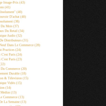
ge Image-Prix
(43)
ons
(41)
Absolument"
(40)
ouvoir D'achat
(40)
bsolument
(38)
 Du Mois
(37)
aux Du Retail
(34)
ique Audio
(32)
De Distributeurs
(31)
 Neuf Dans Le Commerce
(28)
st Practices
(24)
i C'est Paris
(24)
i C'est Paris
(23)
(22)
s Du Commerce
(20)
ement Durable
(18)
ion & Télevision
(15)
ique Vidéo
(15)
sion
(14)
 Medias
(13)
 Le Commerce
(13)
De La Semaine
(13)