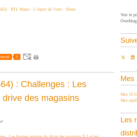
Voir le p
Overblog
Suiv
epost
0
Mes 
64) : Challenges : Les
Mes 10 li
 drive des magasins
Mes meill
Les r
al
distr