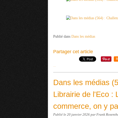
Publié dans
Dans les médias
Partager cet article
R
…
Dans les médias (5
Librairie de l'Eco :
commerce, on y pa
Publié le
20 janvier 2026
par Frank Rosenth