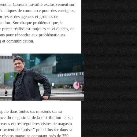
enthal Conseils travaille exclusivement sur
ématiques de commerce pour des enseignes,
prises et des agences et groupes de
ation. Sur chaque problématique, le
 précis réalisé est toujours suivi d'idées, de
ons pour répondre aux problématiques
g et communication.
ppuie dans toutes ses missions sur sa
nce du magasin et de la distribution et sur
euses et très régulières visites de magasin
ermettent de "puiser" pour illustrer dans sa
e photos magasins comptant près de 350