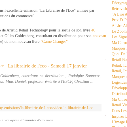
Décrypta
Retrovisi
ns l'excellente émission "La Librairie de l'Eco" animée par
"a Lire 
lutions du commerce".
Prix Et P
A Lire A
e Aristid Retail Technology pour la sortie de son livre
40
Le Zoom
e
et Gilles Goldenberg, consultant en distribution pour son
nouveau
Les Sign
re) de mon nouveau livre
"Game Changer"
Ma Chron
Marques 
Quoi De
Retail Be
La librairie de l'éco - Samedi 17 janvier
Retail, Ic
Retail, Ic
Goldenberg, consultant en distribution ; Rodolphe Bonnasse,
Marques
-Marc Daniel, professeur émérite à l'ESCP, Christian ...
Légende
Développ
Distribut
Ma Chron
Retail Vi
https://www.bfmtv.com/economie/replay-emissions/la-librairie-de-l-eco/video-la-librairie-de-l-eco-samedi-17-janvier_VN-202601170301.html
Dans Les
Inspirer
u livre après 20 minutes d'émission
L'image 