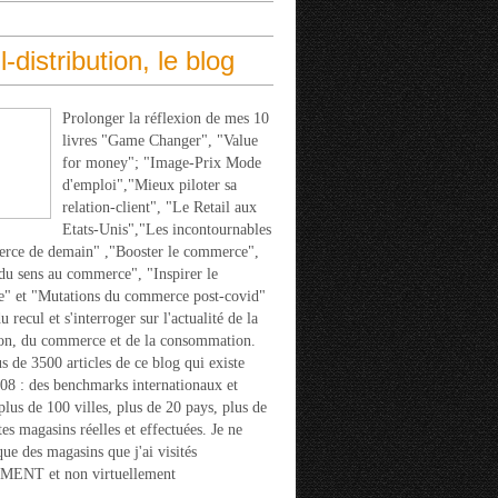
l-distribution, le blog
Prolonger la réflexion de mes 10
livres "Game Changer", "Value
for money"; "Image-Prix Mode
d'emploi","Mieux piloter sa
relation-client", "Le Retail aux
Etats-Unis","Les incontournables
rce de demain" ,"Booster le commerce",
u sens au commerce", "Inspirer le
" et "Mutations du commerce post-covid"
 recul et s'interroger sur l'actualité de la
ion, du commerce et de la consommation.
s de 3500 articles de ce blog qui existe
nthal, expert en stratégie de commerce : "Quand vous achetez un
08 : des benchmarks internationaux et
 plus de 100 villes, plus de 20 pays, plus de
tes magasins réelles et effectuées. Je ne
que des magasins que j'ai visités
ENT et non virtuellement