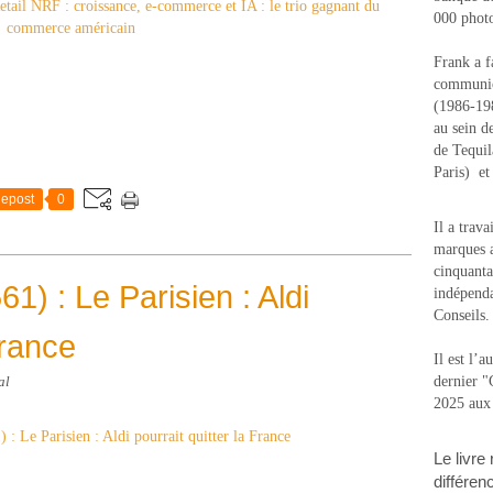
000 photo
Frank a f
communic
(1986-1988
au sein d
de Tequi
Paris) e
epost
0
Il a trav
marques a
cinquanta
1) : Le Parisien : Aldi
indépenda
Conseils.
France
Il est l’
dernier 
al
2025 aux
Le livre
différen