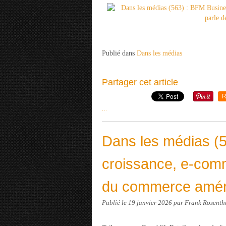
Publié dans
Dans les médias
Partager cet article
R
…
Dans les médias (5
croissance, e-comme
du commerce amér
Publié le
19 janvier 2026
par Frank Rosenth