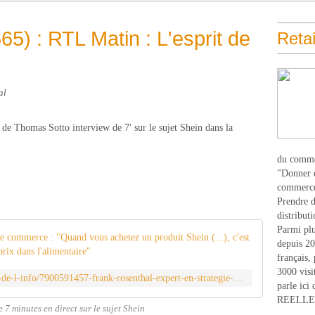
5) : RTL Matin : L'esprit de
Retai
al
 de Thomas Sotto interview de 7' sur le sujet Shein dans la
du comme
"Donner d
commerce
Prendre du
distribut
Parmi plu
Frank Rose
depuis 20
français,
3000 visi
https://www.rtl.fr/programmes/l-esprit-de-l-info/7900591457-frank-rosenthal-expert-en-strategie-de-commerce-quand-vous-achetez-un-produit-shein-c-est-comme-si-vous-achetiez-que-du-premier-prix-dans-l-alimentaire
parle ici 
REELLEM
 7 minutes en direct sur le sujet Shein