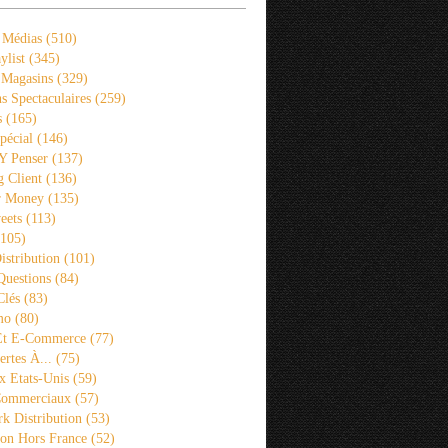
 Médias
(510)
ylist
(345)
 Magasins
(329)
s Spectaculaires
(259)
s
(165)
pécial
(146)
 Y Penser
(137)
 Client
(136)
r Money
(135)
eets
(113)
105)
istribution
(101)
Questions
(84)
Clés
(83)
mo
(80)
 Et E-Commerce
(77)
rtes À...
(75)
x Etats-Unis
(59)
Commerciaux
(57)
k Distribution
(53)
ion Hors France
(52)