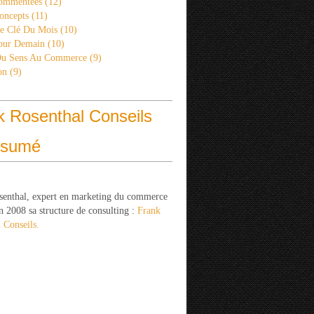
ommentées
(12)
oncepts
(11)
re Clé Du Mois
(10)
Pour Demain
(10)
Du Sens Au Commerce
(9)
on
(9)
k Rosenthal Conseils
ésumé
senthal, expert en marketing du commerce
n 2008 sa structure de consulting :
Frank
 Conseils.