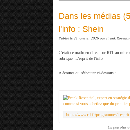
Dans les médias (56
l'info : Shein
Publié le
21 janvier 2026
par Frank Rosenth
C'était ce matin en direct sur RTL au mlcro
rubrique "L'esprit de l'info".
A écouter ou réécouter ci-dessous :
Un peu plus de