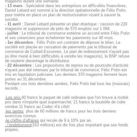
magasins durant une semaine.
- 13 mars
: Spécialisé dans les entreprises en difficultés financières,
Daniel Lebard est nommé à la direction opérationnelle de Félix Potin,
pour mettre en place un plan de restructuration visant à sauver la
société.
- 11 avril
: Daniel Lebard présente un plan drastique : cession de 220
magasins et suppression de près de 570 emplois sur 1 094.
- juillet
: Le tribunal de commerce entérine un accord entre Félix Potin
et ses créanciers pour échelonner les paiements sur 48 mois.
- 1er décembre
: Félix Potin est contraint de déposer le bilan. La
société est placée en cessation de paiements par le tribunal de
commerce de Corbeil-Essonnes. Le plan de redressement n'ayant pas
pu être mené à bien (difficultés à vendre les magasins), la BNP refuse
de soutenir davantage le distributeur.
- 22 décembre
: Les propositions de reprise ou de poursuite d'activité
n'ayant pas été retenues par le tribunal de commerce, Félix Potin est
mis en liquidation judiciaire. Les derniers 370 magasins ferment leurs
portes au 31 décembre.
Pendant ces trois dernières années, Felix Potin bat tous les (mauvais)
records :
-Les prix:
40 francs le paquet de café ordinaire que l'on trouve à moitié
prix dans n'importe quel supermarché; 21 francs la bouteille de cidre
vendue 11 francs au Codec d’à côté!
-les pertes
plus de 60 millions de francs pour les trois derniers
exercices connus.
-le chiffre d’affaires
qui recule de 9 à 10% par an.
- l’endettement
(163 millions) est dix fois plus important que ses fonds
propres.