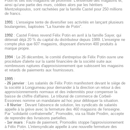
Potin et ses 850 magasins de proximité. L’ensemble des magasins et,
ainsi qu’une partie des murs, cédées alors par les héritiers
Mentzelopoulos, sont rachetées par la famille Castel pour 250 millions
de francs.
1991
: L'enseigne tente de diversifier ses activités en lançant plusieurs
boulangeries, baptisées "La fournée de Potin".
1992
: Castel Frères revend Félix Potin en avril à la famille Sayer, qui
détenait déjà 20 % du capital du distributeur depuis 1989. L'enseigne ne
compte plus que 607 magasins, disposant d'environ 400 produits à
marque propre.
1994
: Le 26 décembre, le comité d'entreprise de Félix Potin ouvre une
procédure d'alerte sur la santé financière de la société suite aux
nombreuses ruptures d'approvisionnement que subissent les magasins
et retards de paiements aux fournisseurs.
1995
:
- 26 janvier
: Les salariés de Félix Potin manifestent devant le siège de
la société à Longjumeau pour demander à la direction un retour à des
approvisionnements normaux et des indemnités pour compenser la
baisse de chiffre d'affaires. Le tribunal de commerce de Corbeil-
Essonnes nomme un mandataire ad hoc pour débloquer la situation.
- 8 février
: Devant l'absence de solution, les syndicats de salariés
appelle à la grève avec la fermeture des 460 magasins de l'enseigne.
Par "solidarité confraternelle", Promodès, via sa filiale Prodim, accepte
de reprendre des livraisons partielles.
- 1er mars
: Faute de paiement, Promodès stoppe l'approvisionnement
à Félix Potin. L'intersyndicale appelle à une nouvelle fermeture des