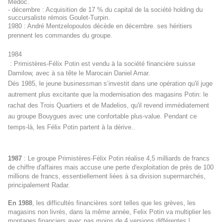
Médoc.
- décembre : Acquisition de 17 % du capital de la société holding du
succursaliste rémois
Goulet-Turpin
.
1980
: André Mentzelopoulos décède en décembre. ses héritiers
prennent les commandes du groupe.
1984
: Primistères-Félix Potin est vendu à la société financière suisse
Damilow, avec à sa tête le Marocain Daniel Amar.
Dès 1985, le jeune businessman s’investit dans une opération qu'il juge
autrement plus excitante que la modernisation des magasins Potin: le
rachat des Trois Quartiers et de Madelios, qu'il revend immédiatement
au groupe Bouygues avec une confortable plus-value. Pendant ce
temps-là, les Félix Potin partent à la dérive..
1987
: Le groupe Primistères-Félix Potin réalise 4,5 milliards de francs
de chiffre d'affaires mais accuse une perte d'exploitation de près de 100
millions de francs, essentiellement liées à sa division supermarchés,
principalement Radar.
En 1988
, les difficultés financières sont telles que les grèves, les
magasins non livrés, dans la même année, Felix Potin va multiplier les
montages financiers avec pas moins de 4 versions différentes !