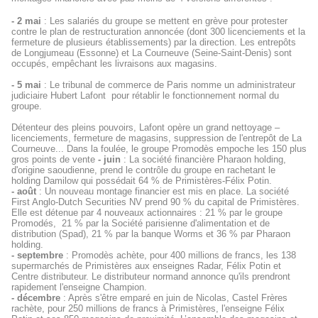
- 2 mai
: Les salariés du groupe se mettent en grève pour protester
contre le plan de restructuration annoncée (dont 300 licenciements et la
fermeture de plusieurs établissements) par la direction. Les entrepôts
de Longjumeau (Essonne) et La Courneuve (Seine-Saint-Denis) sont
occupés, empêchant les livraisons aux magasins.
- 5 mai
: Le tribunal de commerce de Paris nomme un administrateur
judiciaire Hubert Lafont
pour rétablir le fonctionnement normal du
groupe.
Détenteur des pleins pouvoirs, Lafont opère un grand nettoyage –
licenciements, fermeture de magasins, suppression de l'entrepôt de La
Courneuve... Dans la foulée, le groupe Promodès empoche les 150 plus
gros points de vente
- juin
: La société financière Pharaon holding,
d'origine saoudienne, prend le contrôle du groupe en rachetant le
holding Damilow qui possédait 64 % de Primistères-Félix Potin.
- août
: Un nouveau montage financier est mis en place. La société
First Anglo-Dutch Securities NV prend 90 % du capital de Primistères.
Elle est détenue par 4 nouveaux actionnaires : 21 % par le groupe
Promodés,
21 % par la Société parisienne d'alimentation et de
distribution (Spad), 21 % par la banque Worms et 36 % par Pharaon
holding.
- septembre
: Promodès achète, pour 400 millions de francs, les 138
supermarchés de Primistères aux enseignes Radar, Félix Potin et
Centre distributeur. Le distributeur normand annonce qu'ils prendront
rapidement l'enseigne Champion.
- décembre
: Après s'être emparé en juin de Nicolas, Castel Frères
rachète, pour 250 millions de francs à Primistères, l'enseigne Félix