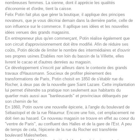
nombreuses femmes. La sienne, dont il apprécie les qualités
d'économie et d'ordre, tient la caisse.
Felix Potin fait plus que gérer la boutique, il applique des principes
novateurs, que je vous décrirai demain dans la dernière partie, celle de
son influence sur le commerce. Il apllique ses idées et les nouvelles
idées venues des grands magasins.
En entrepreneur plus qu'en commerçant, Potin réalise également que
son circuit d'approvisionnement doit être modifié. Afin de réduire ses
coûts, Potin décide de limiter le nombre des intermédiaires et d'ouvrir
ses propres usines.
Etablies non loin du bassin de la Villette, elles
livrent le cacao et d'autres denrées au magasin.
Ce développement s'inscrit par ailleurs dans le contexte des grands
travaux d'Haussmann. Soucieux de profiter pleinement des
transformations de Paris, Potin choisit en 1850 de s'établir rue du
Rocher, à deux pas de la nouvelle gare Saint Lazare. Cette implantation
lui permet d'étendre sa pratique non seulement aux habitants du
quartier mais aussi aux "banlieusards" et provinciaux débarqués par
son chemin de fer.
En 1860, Potin ouvre une nouvelle épicerie, à l'angle du boulevard de
Sébastopol et de la rue Réaumur. Encore une fois, cet emplacement ne
doit rien au hasard. Ce nouveau magasin se trouve en effet au coeur du
"ventre de Paris", au confluent des Halles et de la gare de l'Est. A peu
de temps de cela, l'épicerie de la rue du Rocher est transférée
boulevard Malesherbes.