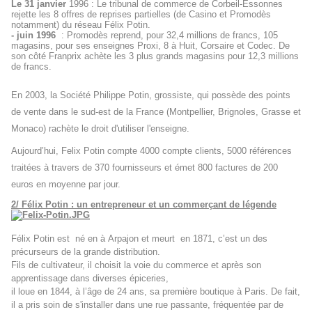
Le 31 janvier
1996 : Le tribunal de commerce de Corbeil-Essonnes
rejette les 8 offres de reprises partielles (de Casino et Promodès
notamment) du réseau Félix Potin.
- juin 1996
: Promodès reprend, pour 32,4 millions de francs, 105
magasins, pour ses enseignes Proxi, 8 à Huit, Corsaire et Codec. De
son côté Franprix achète les 3 plus grands magasins pour 12,3 millions
de francs.
En 2003, la Société Philippe Potin, grossiste, qui possède des points
de vente dans le sud-est de la France (Montpellier, Brignoles, Grasse et
Monaco) rachète le droit d'utiliser l'enseigne.
Aujourd’hui, Felix Potin compte 4000 compte clients, 5000 références
traitées à travers de 370 fournisseurs et émet 800 factures de 200
euros en moyenne par jour.
2/ Félix Potin : un entrepreneur et un commerçant de légende
Félix Potin est
né en
à
Arpajon
et meurt
en
1871
, c’est un des
précurseurs de la
grande distribution
.
Fils de cultivateur, il choisit la voie du commerce et après son
apprentissage dans diverses épiceries,
il loue en 1844, à l’âge de 24 ans, sa première boutique à Paris. De fait,
il a pris soin de s'installer dans une rue passante, fréquentée par de