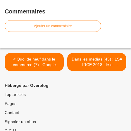
Commentaires
Ajouter un commentaire
< Quoi de neuf dans le
Dans les médias (45) : LSA
commerce (7) : Google
: IRCE 2018 : le e-
arrive à la Fnac avec son
commerce aux Etats-Unis
stand
en 5 points >
Hébergé par Overblog
Top articles
Pages
Contact
Signaler un abus
C.G.U.