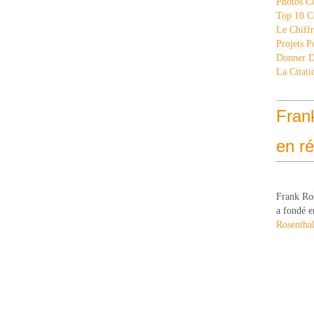
Photos C
Top 10 C
Le Chiff
Projets 
Donner 
La Citati
Fran
en r
Frank Ro
a fondé e
Rosenthal