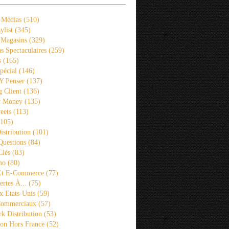
 Médias
(510)
ylist
(345)
 Magasins
(329)
s Spectaculaires
(259)
s
(165)
pécial
(146)
 Y Penser
(137)
 Client
(136)
r Money
(135)
eets
(113)
105)
istribution
(101)
Questions
(84)
Clés
(83)
mo
(80)
 Et E-Commerce
(77)
rtes À...
(75)
x Etats-Unis
(59)
Commerciaux
(57)
k Distribution
(53)
ion Hors France
(52)