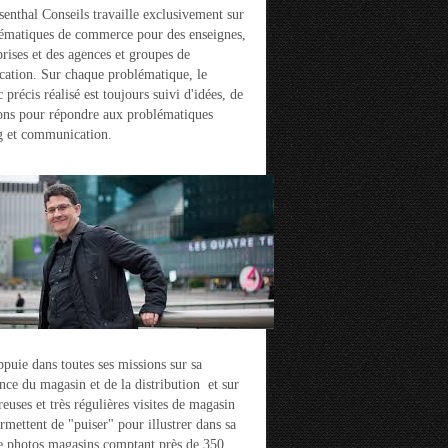
enthal Conseils travaille exclusivement sur
ématiques de commerce pour des enseignes,
prises et des agences et groupes de
ation. Sur chaque problématique, le
 précis réalisé est toujours suivi d'idées, de
ons pour répondre aux problématiques
g et communication.
ppuie dans toutes ses missions sur sa
nce du magasin et de la distribution et sur
euses et très régulières visites de magasin
ermettent de "puiser" pour illustrer dans sa
e photos magasins comptant près de 350