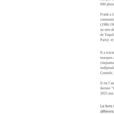
000 photo
Frank a f
communic
(1986-1988
au sein d
de Tequi
Paris) e
Il a trav
marques a
cinquanta
indépenda
Conseils.
Il est l’
dernier 
2025 aux
Le livre
différen