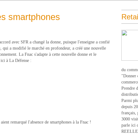
les smartphones
Retai
accord avec SFR a changé la donne, puisque l'enseigne a confié
 qui a modifié le marché en profondeur, a créé une nouvelle
nnement. La Fnac s'adapte à cette nouvelle donne et le
ci à La Défense :
du comme
"Donner d
commerce
Prendre du
distribut
Parmi plu
depuis 20
français,
3000 visi
 aient remarqué l'absence de smartphones à la Fnac !
parle ici 
REELLEM