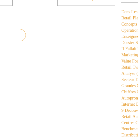
Dans Les
Retail Pla
Concepts
Opération
Enseigne
Dossier S
Il Fallait
Marketing
Value Fo
Retail Tw
Analyse
(
Secteur D
Grandes 
Chiffres 
Autopro
Internet
9 Découve
Retail Au
Centres 
Benchmar
Distribut