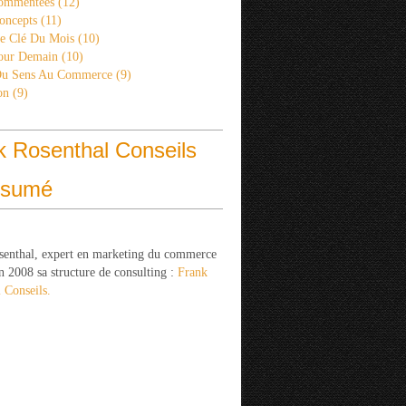
ommentées
(12)
oncepts
(11)
re Clé Du Mois
(10)
Pour Demain
(10)
Du Sens Au Commerce
(9)
on
(9)
k Rosenthal Conseils
ésumé
senthal, expert en marketing du commerce
n 2008 sa structure de consulting :
Frank
 Conseils.