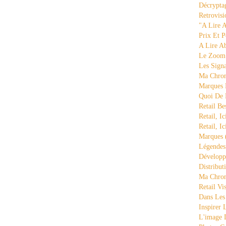
Décrypta
Retrovisi
"a Lire 
Prix Et P
A Lire A
Le Zoom
Les Sign
Ma Chron
Marques 
Quoi De
Retail Be
Retail, Ic
Retail, Ic
Marques
Légende
Développ
Distribut
Ma Chron
Retail Vi
Dans Les
Inspirer
L'image 