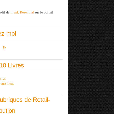
rofil de
Frank Rosenthal
sur le portail
ez-moi
10 Livres
vres
eurs liens
ubriques de Retail-
ibution