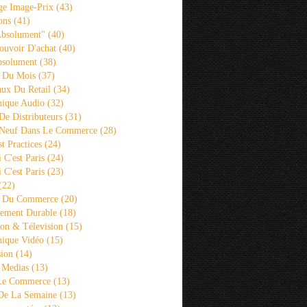
ge Image-Prix
(43)
ons
(41)
Absolument"
(40)
ouvoir D'achat
(40)
bsolument
(38)
 Du Mois
(37)
aux Du Retail
(34)
ique Audio
(32)
De Distributeurs
(31)
 Neuf Dans Le Commerce
(28)
st Practices
(24)
i C'est Paris
(24)
i C'est Paris
(23)
(22)
s Du Commerce
(20)
ement Durable
(18)
ion & Télevision
(15)
ique Vidéo
(15)
sion
(14)
 Medias
(13)
 Le Commerce
(13)
De La Semaine
(13)