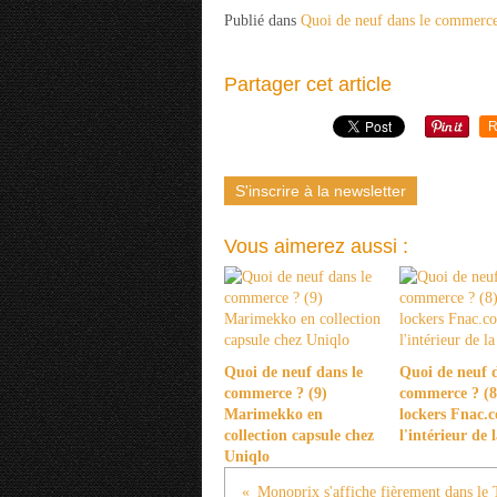
Publié dans
Quoi de neuf dans le commerc
Partager cet article
R
S'inscrire à la newsletter
Vous aimerez aussi :
Quoi de neuf dans le
Quoi de neuf d
commerce ? (9)
commerce ? (8)
Marimekko en
lockers Fnac.
collection capsule chez
l'intérieur de
Uniqlo
Monoprix s'affiche fièrement dans l