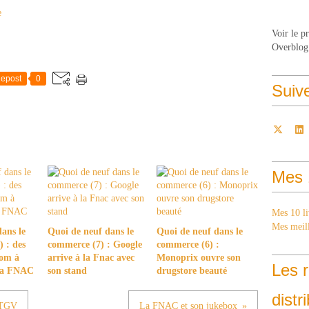
e
Voir le p
Overblog
epost
0
Suiv
Mes 
Mes 10 li
Mes meill
ans le
Quoi de neuf dans le
Quoi de neuf dans le
 : des
commerce (7) : Google
commerce (6) :
com à
arrive à la Fnac avec
Monoprix ouvre son
Les r
 la FNAC
son stand
drugstore beauté
distr
e TGV
La FNAC et son jukebox