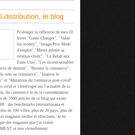
l-distribution, le blog
Prolonger la réflexion de mes 10
livres "Game Changer", "Value
for money"; "Image-Prix Mode
d'emploi","Mieux piloter sa
relation-client", "Le Retail aux
Etats-Unis","Les incontournables
rce de demain" ,"Booster le commerce",
u sens au commerce", "Inspirer le
" et "Mutations du commerce post-covid"
 recul et s'interroger sur l'actualité de la
ion, du commerce et de la consommation.
s de 3500 articles de ce blog qui existe
08 : des benchmarks internationaux et
 plus de 100 villes, plus de 20 pays, plus de
tes magasins réelles et effectuées. Je ne
que des magasins que j'ai visités
ENT et non virtuellement