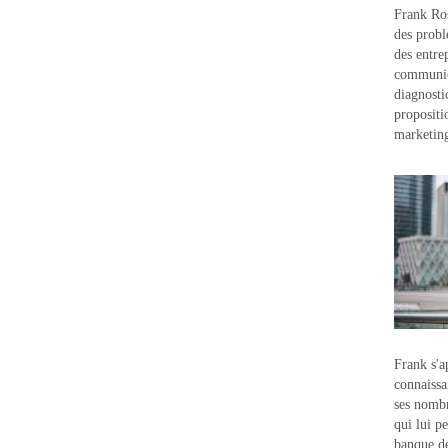
Frank Ros
des probl
des entre
communic
diagnostic
propositi
marketin
Frank s'a
connaissa
ses nombr
qui lui p
banque d