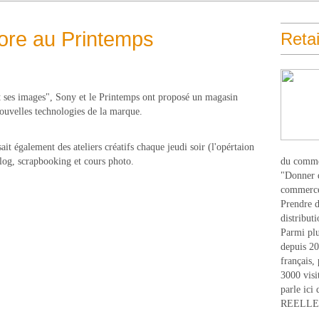
ore au Printemps
Retai
t ses images", Sony et le Printemps ont proposé un magasin
ouvelles technologies de la marque.
 également des ateliers créatifs chaque jeudi soir (l'opértaion
blog, scrapbooking et cours photo.
du comme
"Donner d
commerce
Prendre du
distribut
Parmi plu
depuis 20
français,
3000 visi
parle ici 
REELLEM