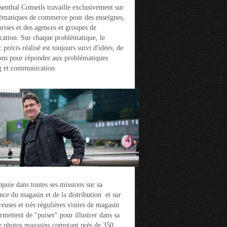
enthal Conseils travaille exclusivement sur
ématiques de commerce pour des enseignes,
prises et des agences et groupes de
ation. Sur chaque problématique, le
 précis réalisé est toujours suivi d'idées, de
ons pour répondre aux problématiques
g et communication.
ppuie dans toutes ses missions sur sa
nce du magasin et de la distribution et sur
euses et très régulières visites de magasin
ermettent de "puiser" pour illustrer dans sa
e photos magasins comptant près de 350