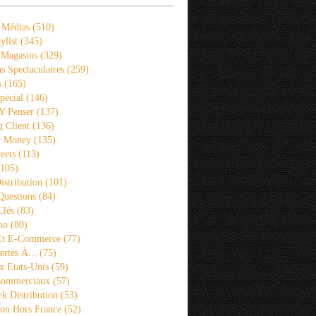
 Médias
(510)
ylist
(345)
 Magasins
(329)
s Spectaculaires
(259)
s
(165)
pécial
(146)
 Y Penser
(137)
 Client
(136)
r Money
(135)
eets
(113)
105)
istribution
(101)
Questions
(84)
Clés
(83)
mo
(80)
 Et E-Commerce
(77)
rtes À...
(75)
x Etats-Unis
(59)
Commerciaux
(57)
k Distribution
(53)
ion Hors France
(52)