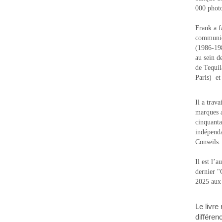
000 photo
Frank a f
communic
(1986-1988
au sein d
de Tequi
Paris) e
Il a trav
marques a
cinquanta
indépenda
Conseils.
Il est l’
dernier 
2025 aux
Le livre
différen