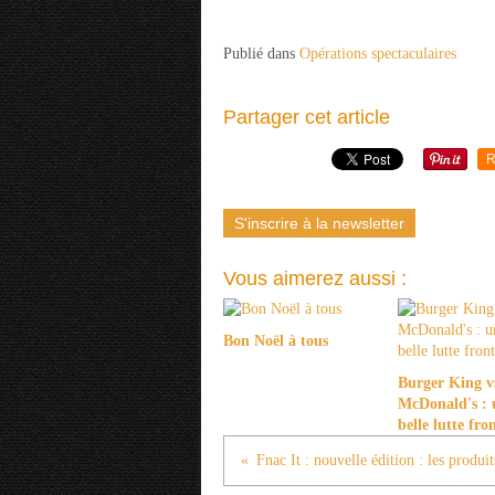
Publié dans
Opérations spectaculaires
Partager cet article
R
S'inscrire à la newsletter
Vous aimerez aussi :
Bon Noël à tous
Burger King v
McDonald's : 
belle lutte fro
Fnac It : nouvelle édition : les produit