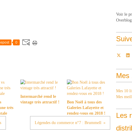
Voir le p
Overblog
Suiv
epost
0
Mes 
Mes 10 li
Intermarché rend le
Mes meill
s
vintage très attractif !
Bon Noël à tous des
une très
Galeries Lafayette et
ntale
rendez-vous en 2018 !
Les r
s
Légendes du commerce n°7 : Brummell
distr