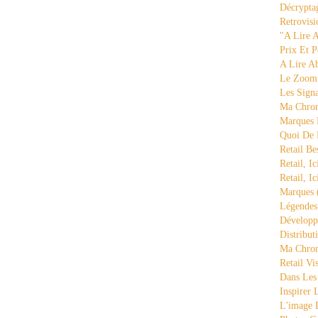
Décrypta
Retrovisi
"a Lire 
Prix Et P
A Lire A
Le Zoom
Les Sign
Ma Chron
Marques 
Quoi De
Retail Be
Retail, Ic
Retail, Ic
Marques
Légende
Développ
Distribut
Ma Chron
Retail Vi
Dans Les
Inspirer
L'image 