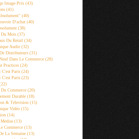
ge Image-Prix
(43)
ons
(41)
Absolument"
(40)
ouvoir D'achat
(40)
bsolument
(38)
 Du Mois
(37)
aux Du Retail
(34)
ique Audio
(32)
De Distributeurs
(31)
 Neuf Dans Le Commerce
(28)
st Practices
(24)
i C'est Paris
(24)
i C'est Paris
(23)
(22)
s Du Commerce
(20)
ement Durable
(18)
ion & Télevision
(15)
ique Vidéo
(15)
sion
(14)
 Medias
(13)
 Le Commerce
(13)
De La Semaine
(13)