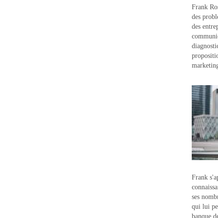
Frank Ros
des probl
des entre
communic
diagnostic
propositi
marketin
Frank s'a
connaissa
ses nombr
qui lui p
banque d