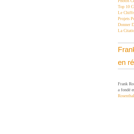
Photos C
Top 10 C
Le Chiff
Projets 
Donner 
La Citati
Fran
en r
Frank Ro
a fondé e
Rosenthal