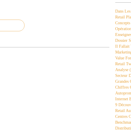
Dans Les
Retail Pla
Concepts
Opération
Enseigne
Dossier S
Il Fallait
Marketing
Value Fo
Retail Tw
Analyse
(
Secteur D
Grandes 
Chiffres 
Autopro
Internet
9 Découve
Retail Au
Centres 
Benchmar
Distribut