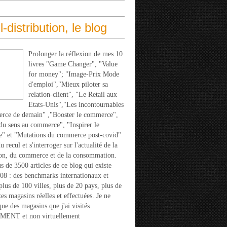
l-distribution, le blog
Prolonger la réflexion de mes 10
livres "Game Changer", "Value
for money"; "Image-Prix Mode
d'emploi","Mieux piloter sa
relation-client", "Le Retail aux
Etats-Unis","Les incontournables
rce de demain" ,"Booster le commerce",
u sens au commerce", "Inspirer le
" et "Mutations du commerce post-covid"
 recul et s'interroger sur l'actualité de la
ion, du commerce et de la consommation.
s de 3500 articles de ce blog qui existe
08 : des benchmarks internationaux et
 plus de 100 villes, plus de 20 pays, plus de
tes magasins réelles et effectuées. Je ne
que des magasins que j'ai visités
ENT et non virtuellement