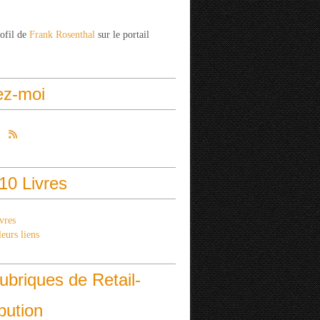
rofil de
Frank Rosenthal
sur le portail
ez-moi
10 Livres
vres
eurs liens
ubriques de Retail-
ibution