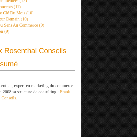
ommentées
(12)
oncepts
(11)
re Clé Du Mois
(10)
Pour Demain
(10)
Du Sens Au Commerce
(9)
on
(9)
k Rosenthal Conseils
ésumé
senthal, expert en marketing du commerce
n 2008 sa structure de consulting :
Frank
 Conseils.