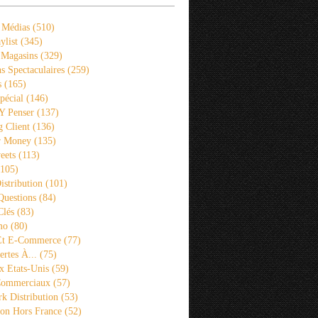
 Médias
(510)
ylist
(345)
 Magasins
(329)
s Spectaculaires
(259)
s
(165)
pécial
(146)
 Y Penser
(137)
 Client
(136)
r Money
(135)
eets
(113)
105)
istribution
(101)
Questions
(84)
Clés
(83)
mo
(80)
 Et E-Commerce
(77)
rtes À...
(75)
x Etats-Unis
(59)
Commerciaux
(57)
k Distribution
(53)
ion Hors France
(52)