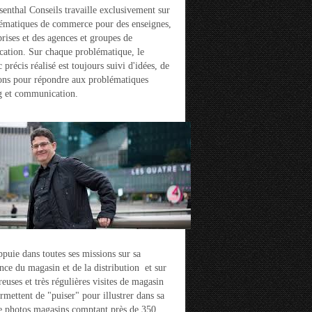
enthal Conseils travaille exclusivement sur
ématiques de commerce pour des enseignes,
prises et des agences et groupes de
ation. Sur chaque problématique, le
 précis réalisé est toujours suivi d'idées, de
ons pour répondre aux problématiques
g et communication.
ppuie dans toutes ses missions sur sa
nce du magasin et de la distribution et sur
euses et très régulières visites de magasin
ermettent de "puiser" pour illustrer dans sa
e photos magasins comptant près de 350