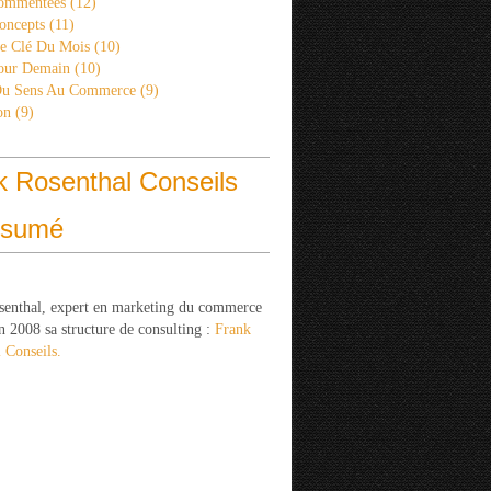
ommentées
(12)
oncepts
(11)
re Clé Du Mois
(10)
Pour Demain
(10)
Du Sens Au Commerce
(9)
on
(9)
k Rosenthal Conseils
ésumé
senthal, expert en marketing du commerce
n 2008 sa structure de consulting :
Frank
 Conseils.