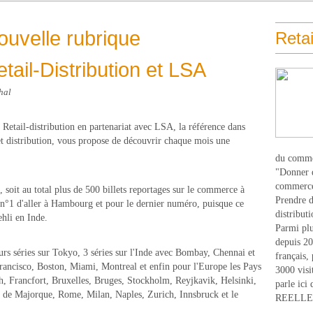
 nouvelle rubrique
Retai
tail-Distribution et LSA
hal
 Retail-distribution en partenariat avec LSA, la référence dans
t distribution, vous propose de découvrir chaque mois une
du comme
"Donner d
commerce
 soit au total plus de 500 billets reportages sur le commerce à
Prendre du
e n°1 d'aller à Hambourg et pour le dernier numéro, puisque ce
distribut
ehli en Inde.
Parmi plu
depuis 20
rs séries sur Tokyo, 3 séries sur l'Inde avec Bombay, Chennai et
français,
Francisco, Boston, Miami, Montreal et enfin pour l'Europe les Pays
3000 visi
ch, Francfort, Bruxelles, Bruges, Stockholm, Reyjkavik, Helsinki,
parle ici 
a de Majorque, Rome, Milan, Naples, Zurich, Innsbruck et le
REELLEM