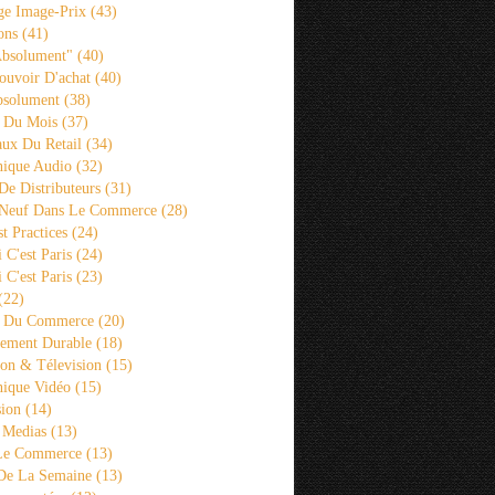
ge Image-Prix
(43)
ons
(41)
Absolument"
(40)
ouvoir D'achat
(40)
bsolument
(38)
 Du Mois
(37)
aux Du Retail
(34)
ique Audio
(32)
De Distributeurs
(31)
 Neuf Dans Le Commerce
(28)
st Practices
(24)
i C'est Paris
(24)
i C'est Paris
(23)
(22)
s Du Commerce
(20)
ement Durable
(18)
ion & Télevision
(15)
ique Vidéo
(15)
sion
(14)
 Medias
(13)
 Le Commerce
(13)
De La Semaine
(13)