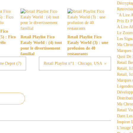
Décrypta
Retrovisi
"a Lire 
Prix Et P
A Lire A
 Fico
Le Zoom
5) : Fico
Retail Playlist Fico
Retail Playlist Fico
Les Sign
vélo
Eataly World : (4) tout
Eataly World (3) : une
Ma Chron
pour le divertissement
profusion de 40
Marques 
familial
restaurants
Quoi De
Retail Be
ome Depot (7)
Retail Playlist n°1 : Chicago, USA
Retail, Ic
Retail, Ic
Marques
Légende
Développ
Distribut
Ma Chron
Retail Vi
Dans Les
Inspirer
L'image 