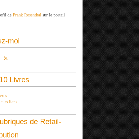
rofil de
Frank Rosenthal
sur le portail
ez-moi
10 Livres
vres
eurs liens
ubriques de Retail-
ibution