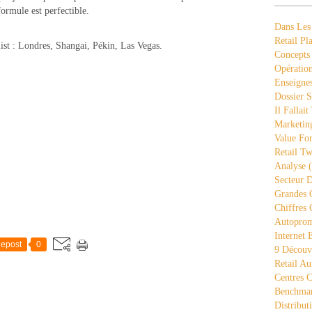
ormule est perfectible.
Dans Les
Retail Pla
ist : Londres, Shangai, Pékin, Las Vegas.
Concepts
Opération
Enseigne
Dossier S
Il Fallait
Marketing
Value Fo
Retail Tw
Analyse
(
Secteur D
Grandes 
Chiffres 
Autopro
Internet
epost
0
9 Découve
Retail Au
Centres 
Benchmar
Distribut