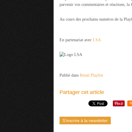
parvenir vos commentaires et réactions, la f
Au cours des prochains numéros de la Playl
En partenariat avec
LSA
Publié dans
Retail Playlist
Partager cet article
R
S'inscrire à la newsletter