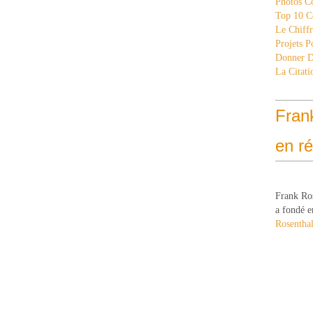
Photos C
Top 10 C
Le Chiff
Projets 
Donner 
La Citati
Fran
en r
Frank Ro
a fondé e
Rosenthal