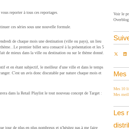
 vous reporter à tous ces reportages.
Voir le p
Overblog
tinuer ces séries sous une nouvelle formule.
Suiv
endredi de chaque mois une destination (ville ou pays), un lieu
hème...Le premier billet sera consacré à la présentation et les 5
e fait de mieux dans la ville ou destination ou sur le thème donné.
tif et en étant subjectif, le meilleur d'une ville et dans le temps
Mes 
ranger. C'est un avis donc discutable par nature chaque mois et
Mes 10 li
ra dans la Retail Playlist le tout nouveau concept de Target :
Mes meill
Les r
distr
ue jour de plus en plus nombreux et n'hésitez pas à me faire