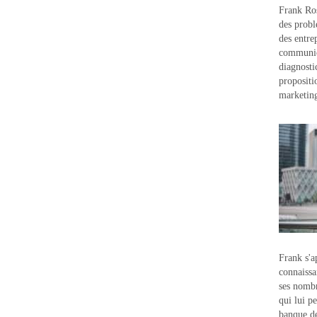
Frank Ros
des probl
des entre
communic
diagnostic
propositi
marketin
Frank s'a
connaissa
ses nombr
qui lui p
banque d