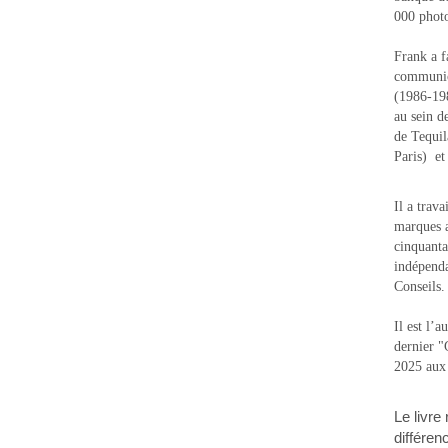
000 photo
Frank a f
communic
(1986-1988
au sein d
de Tequi
Paris) e
Il a trav
marques a
cinquanta
indépenda
Conseils.
Il est l’
dernier 
2025 aux
Le livre
différen