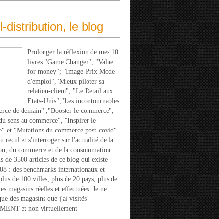
l-distribution, le blog
Prolonger la réflexion de mes 10
livres "Game Changer", "Value
for money"; "Image-Prix Mode
d'emploi","Mieux piloter sa
relation-client", "Le Retail aux
Etats-Unis","Les incontournables
rce de demain" ,"Booster le commerce",
u sens au commerce", "Inspirer le
" et "Mutations du commerce post-covid"
 recul et s'interroger sur l'actualité de la
ion, du commerce et de la consommation.
s de 3500 articles de ce blog qui existe
08 : des benchmarks internationaux et
 plus de 100 villes, plus de 20 pays, plus de
tes magasins réelles et effectuées. Je ne
que des magasins que j'ai visités
ENT et non virtuellement