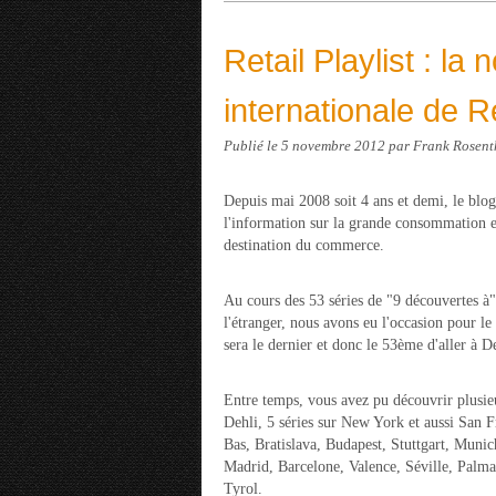
Retail Playlist : la
internationale de Re
Publié le
5 novembre 2012
par Frank Rosent
Depuis mai 2008 soit 4 ans et demi, le blog
l'information sur la grande consommation e
destination du commerce.
Au cours des 53 séries de "9 découvertes à",
l'étranger, nous avons eu l'occasion pour l
sera le dernier et donc le 53ème d'aller à D
Entre temps, vous avez pu découvrir plusieu
Dehli, 5 séries sur New York et aussi San 
Bas, Bratislava, Budapest, Stuttgart, Muni
Madrid, Barcelone, Valence, Séville, Palm
Tyrol.