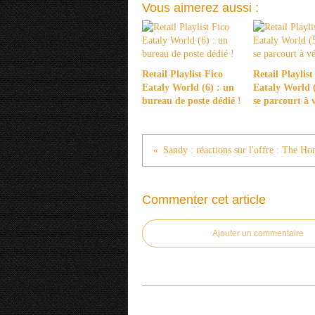
Vous aimerez aussi :
Retail Playlist Fico
Retail Playlist
Eataly World (6) : un
Eataly World (
bureau de poste dédié !
se parcourt à 
Sandy : réactions sur l'offre : The H
Commenter cet article
Ajouter un commentaire