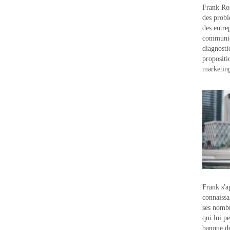
Frank Ros
des probl
des entre
communic
diagnostic
propositi
marketin
Frank s'a
connaissa
ses nombr
qui lui p
banque d