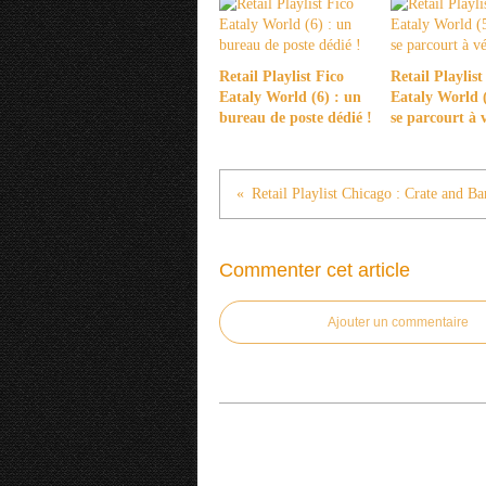
Retail Playlist Fico
Retail Playlist
Eataly World (6) : un
Eataly World (
bureau de poste dédié !
se parcourt à 
Commenter cet article
Ajouter un commentaire