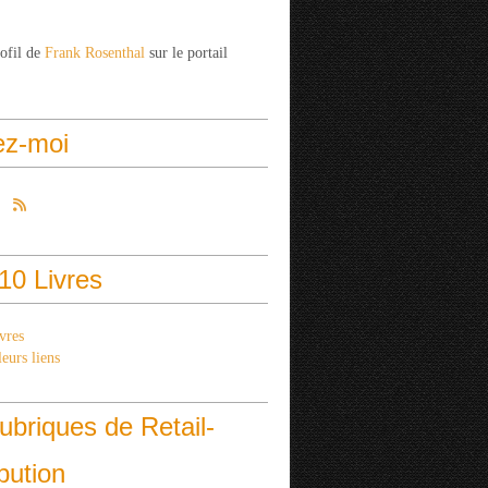
rofil de
Frank Rosenthal
sur le portail
ez-moi
10 Livres
vres
eurs liens
ubriques de Retail-
ibution