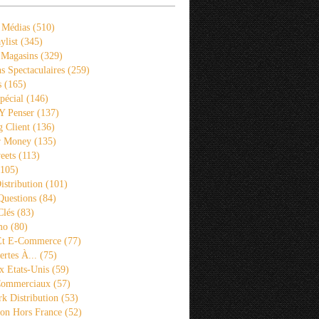
 Médias
(510)
ylist
(345)
 Magasins
(329)
s Spectaculaires
(259)
s
(165)
pécial
(146)
 Y Penser
(137)
 Client
(136)
r Money
(135)
eets
(113)
105)
istribution
(101)
Questions
(84)
Clés
(83)
mo
(80)
 Et E-Commerce
(77)
rtes À...
(75)
x Etats-Unis
(59)
Commerciaux
(57)
k Distribution
(53)
ion Hors France
(52)