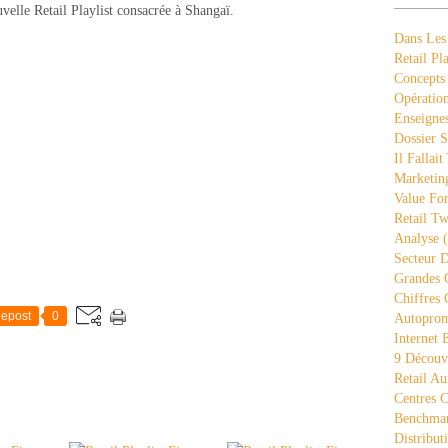
elle Retail Playlist consacrée à Shangaï.
Dans Les
Retail Pla
Concepts
Opération
Enseigne
Dossier S
Il Fallait
Marketing
Value Fo
Retail Tw
Analyse
(
Secteur D
Grandes 
Chiffres 
epost
0
Autopro
Internet
9 Découve
Retail Au
Centres 
Benchmar
Distribut