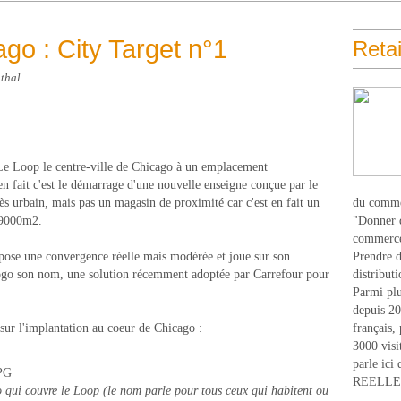
ago : City Target n°1
Retai
thal
 Le Loop le centre-ville de Chicago à un emplacement
en fait c'est le démarrage d'une nouvelle enseigne conçue par le
rès urbain, mais pas un magasin de proximité car c'est en fait un
du comme
e 9000m2.
"Donner d
commerce
mpose une convergence réelle mais modérée et joue sur son
Prendre du
logo son nom, une solution récemment adoptée par Carrefour pour
distribut
Parmi plu
depuis 20
ur l'implantation au coeur de Chicago :
français,
3000 visi
parle ici 
REELLEM
o qui couvre le Loop (le nom parle pour tous ceux qui habitent ou