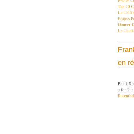
Photos C
Top 10 C
Le Chiff
Projets 
Donner 
La Citati
Fran
en r
Frank Ro
a fondé e
Rosenthal