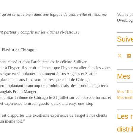
t qu'on se situe bien dans une logique de centre-ville et l'énorme
Voir le p
Overblog
t partout y compris sur les vitrines ci-dessous :
Suiv
l Playlist de Chicago :
nt classé et dont l'architecte est le célèbre Sullivan.
t à l'hyper, il y croit tellement que l'hyper va aller dans les zones
nseigne va s'implanter notamment à Los Angeles et Seattle.
Mes 
placements aussi extraordinaires que celui de Chicago.
 en implantant beaucoup de produits frais, des produits high tech
l'anglais Prêt à Manger.
Mes 10 li
s le Star Tribune de Chicago le 21 juillet sur ce nouveau format et
Mes meill
rget experience to urban guests- quick and easy, one stop
Les r
f est d'apporter une excellente expérience de Target à nos clients
s un même toit."
distr