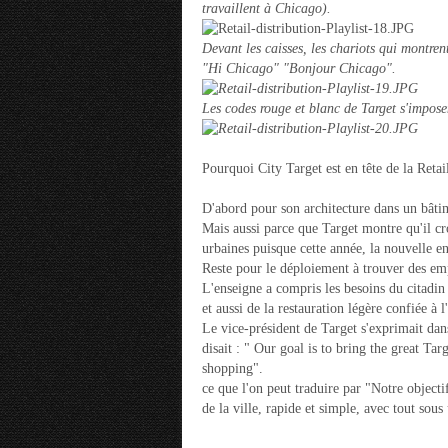
travaillent à Chicago).
Devant les caisses, les chariots qui montren
"Hi Chicago" "Bonjour Chicago".
Les codes rouge et blanc de Target s'imposen
Pourquoi City Target est en tête de la Retai
D'abord pour son architecture dans un bâtime
Mais aussi parce que Target montre qu'il croi
urbaines puisque cette année, la nouvelle e
Reste pour le déploiement à trouver des em
L'enseigne a compris les besoins du citadin
et aussi de la restauration légère confiée à 
Le vice-président de Target s'exprimait dan
disait : " Our goal is to bring the great Ta
shopping".
ce que l'on peut traduire par "Notre objecti
de la ville, rapide et simple, avec tout sou