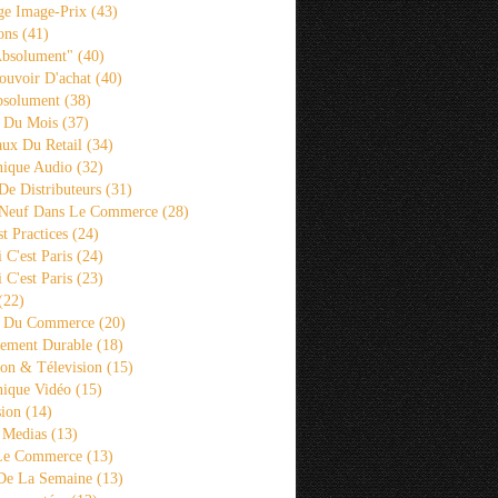
ge Image-Prix
(43)
ons
(41)
Absolument"
(40)
ouvoir D'achat
(40)
bsolument
(38)
 Du Mois
(37)
aux Du Retail
(34)
ique Audio
(32)
De Distributeurs
(31)
 Neuf Dans Le Commerce
(28)
st Practices
(24)
i C'est Paris
(24)
i C'est Paris
(23)
(22)
s Du Commerce
(20)
ement Durable
(18)
ion & Télevision
(15)
ique Vidéo
(15)
sion
(14)
 Medias
(13)
 Le Commerce
(13)
De La Semaine
(13)