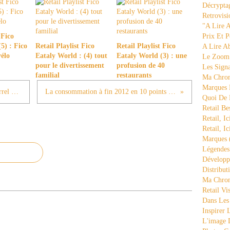
Décrypta
Retrovisi
"a Lire 
 Fico
Prix Et P
5) : Fico
Retail Playlist Fico
Retail Playlist Fico
A Lire A
vélo
Eataly World : (4) tout
Eataly World (3) : une
Le Zoom
pour le divertissement
profusion de 40
Les Sign
familial
restaurants
Ma Chron
Marques 
Retail Playlist Chicago : Crate and Barrel n°2
La consommation à fin 2012 en 10 points (1)
Quoi De
Retail Be
Retail, Ic
Retail, Ic
Marques
Légende
Développ
Distribut
Ma Chron
Retail Vi
Dans Les
Inspirer
L'image 