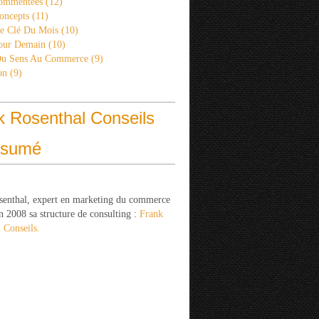
ommentées
(12)
oncepts
(11)
re Clé Du Mois
(10)
Pour Demain
(10)
Du Sens Au Commerce
(9)
on
(9)
k Rosenthal Conseils
ésumé
senthal, expert en marketing du commerce
n 2008 sa structure de consulting :
Frank
 Conseils.