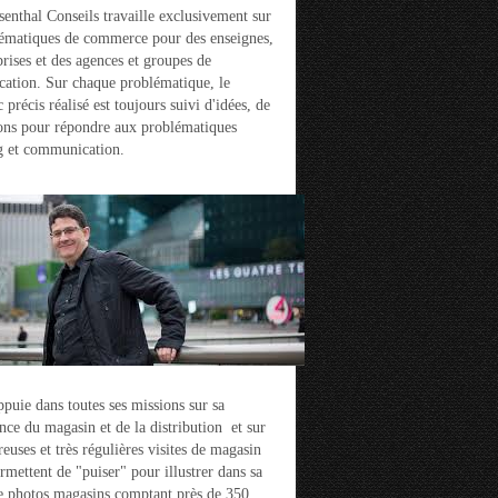
enthal Conseils travaille exclusivement sur
ématiques de commerce pour des enseignes,
prises et des agences et groupes de
ation. Sur chaque problématique, le
 précis réalisé est toujours suivi d'idées, de
ons pour répondre aux problématiques
g et communication.
ppuie dans toutes ses missions sur sa
nce du magasin et de la distribution et sur
euses et très régulières visites de magasin
ermettent de "puiser" pour illustrer dans sa
e photos magasins comptant près de 350