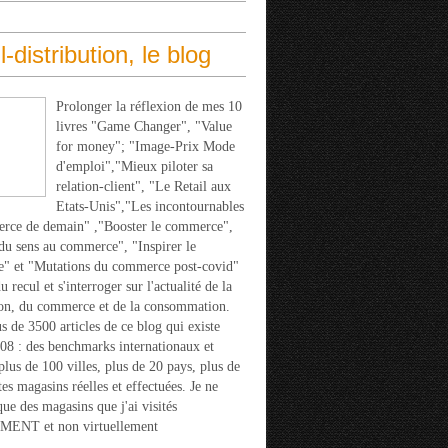
l-distribution, le blog
Prolonger la réflexion de mes 10
livres "Game Changer", "Value
for money"; "Image-Prix Mode
d'emploi","Mieux piloter sa
relation-client", "Le Retail aux
Etats-Unis","Les incontournables
rce de demain" ,"Booster le commerce",
u sens au commerce", "Inspirer le
" et "Mutations du commerce post-covid"
 recul et s'interroger sur l'actualité de la
ion, du commerce et de la consommation.
s de 3500 articles de ce blog qui existe
08 : des benchmarks internationaux et
 plus de 100 villes, plus de 20 pays, plus de
tes magasins réelles et effectuées. Je ne
que des magasins que j'ai visités
ENT et non virtuellement