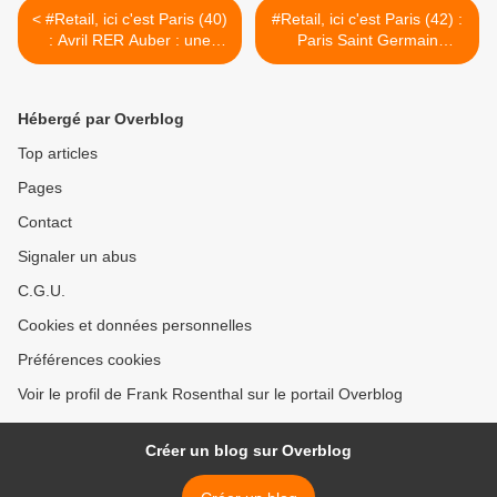
< #Retail, ici c'est Paris (40)
#Retail, ici c'est Paris (42) :
: Avril RER Auber : une
Paris Saint Germain
bulle dans les transports
Champs-Elysées nouvelle
boutique : ici, c'est Paris ! >
Hébergé par Overblog
Top articles
Pages
Contact
Signaler un abus
C.G.U.
Cookies et données personnelles
Préférences cookies
Voir le profil de Frank Rosenthal sur le portail Overblog
Créer un blog sur Overblog