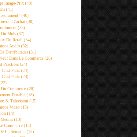
ge Image-Prix
(43)
ons
(41)
Absolument"
(40)
ouvoir D'achat
(40)
bsolument
(38)
 Du Mois
(37)
aux Du Retail
(34)
ique Audio
(32)
De Distributeurs
(31)
 Neuf Dans Le Commerce
(28)
st Practices
(24)
i C'est Paris
(24)
i C'est Paris
(23)
(22)
s Du Commerce
(20)
ement Durable
(18)
ion & Télevision
(15)
ique Vidéo
(15)
sion
(14)
 Medias
(13)
 Le Commerce
(13)
De La Semaine
(13)