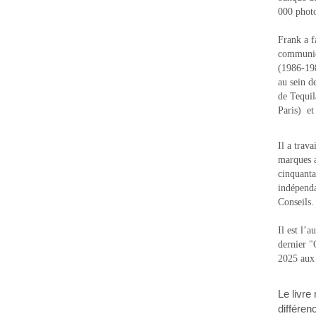
000 photo
Frank a f
communic
(1986-1988
au sein d
de Tequi
Paris) e
Il a trav
marques a
cinquanta
indépenda
Conseils.
Il est l’
dernier 
2025 aux
Le livre
différen