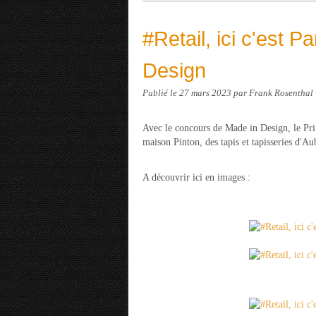
#Retail, ici c'est P
Design
Publié le
27 mars 2023
par Frank Rosenthal
Avec le concours de Made in Design, le Pri
maison Pinton, des tapis et tapisseries d'A
A découvrir ici en images :