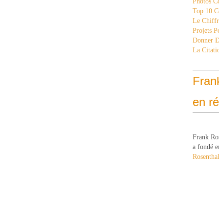
Photos C
Top 10 C
Le Chiff
Projets 
Donner 
La Citati
Fran
en r
Frank Ro
a fondé e
Rosenthal