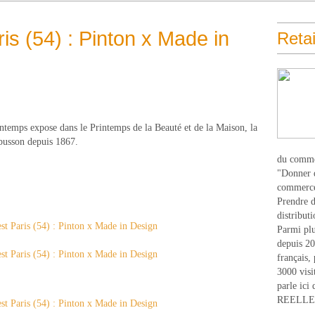
aris (54) : Pinton x Made in
Retai
ntemps expose dans le Printemps de la Beauté et de la Maison, la
ubusson depuis 1867.
du comme
"Donner d
commerce
Prendre du
distribut
Parmi plu
depuis 20
français,
3000 visi
parle ici 
REELLEM