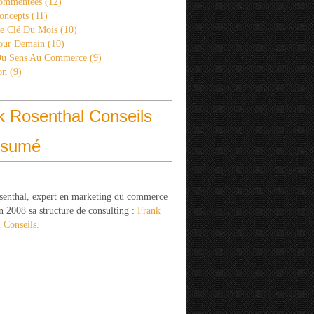
ommentées
(12)
oncepts
(11)
re Clé Du Mois
(10)
Pour Demain
(10)
Du Sens Au Commerce
(9)
on
(9)
k Rosenthal Conseils
ésumé
senthal, expert en marketing du commerce
n 2008 sa structure de consulting :
Frank
 Conseils.