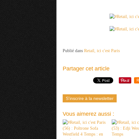
Publié dans
Retail, ici c'est Paris
Partager cet article
R
S'inscrire à la newsletter
Vous aimerez aussi :