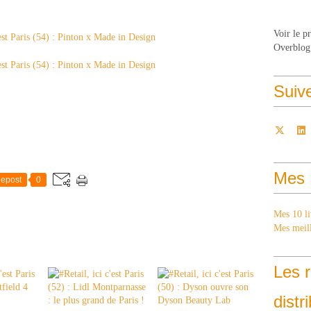
Voir le p
Overblog
Suiv
Mes 
epost
0
Mes 10 li
Mes meill
Les r
distr