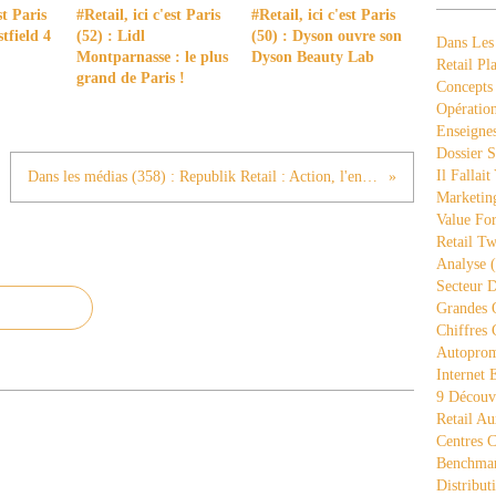
st Paris
#Retail, ici c'est Paris
#Retail, ici c'est Paris
tfield 4
(52) : Lidl
(50) : Dyson ouvre son
Dans Les
Montparnasse : le plus
Dyson Beauty Lab
Retail Pla
grand de Paris !
Concepts
Opération
Enseigne
Dossier S
Il Fallait
Dans les médias (358) : Republik Retail : Action, l'enseigne coqueluche des Français
Marketing
Value Fo
Retail Tw
Analyse
(
Secteur D
Grandes 
Chiffres 
Autopro
Internet
9 Découve
Retail Au
Centres 
Benchmar
Distribut