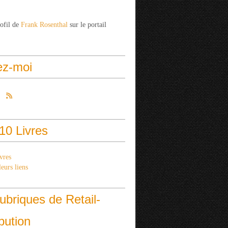
rofil de
Frank Rosenthal
sur le portail
ez-moi
10 Livres
vres
eurs liens
ubriques de Retail-
ibution