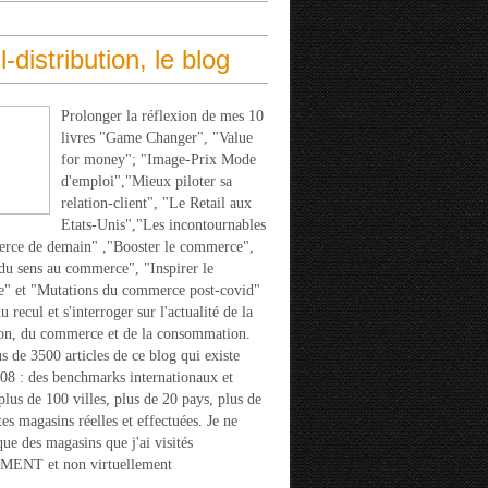
l-distribution, le blog
Prolonger la réflexion de mes 10
livres "Game Changer", "Value
for money"; "Image-Prix Mode
d'emploi","Mieux piloter sa
relation-client", "Le Retail aux
Etats-Unis","Les incontournables
rce de demain" ,"Booster le commerce",
u sens au commerce", "Inspirer le
" et "Mutations du commerce post-covid"
 recul et s'interroger sur l'actualité de la
ion, du commerce et de la consommation.
s de 3500 articles de ce blog qui existe
08 : des benchmarks internationaux et
 plus de 100 villes, plus de 20 pays, plus de
tes magasins réelles et effectuées. Je ne
que des magasins que j'ai visités
ENT et non virtuellement