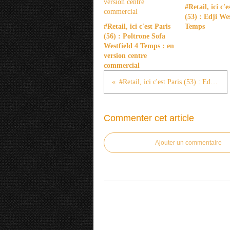
#Retail, ici c'e
(53) : Edji Wes
#Retail, ici c'est Paris
Temps
(56) : Poltrone Sofa
Westfield 4 Temps : en
version centre
commercial
#Retail, ici c'est Paris (53) : Edji Westfield 4 Temps
Commenter cet article
Ajouter un commentaire