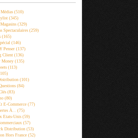
 Médias
(510)
ylist
(345)
 Magasins
(329)
s Spectaculaires
(259)
s
(165)
pécial
(146)
 Y Penser
(137)
 Client
(136)
r Money
(135)
eets
(113)
105)
istribution
(101)
Questions
(84)
Clés
(83)
mo
(80)
 Et E-Commerce
(77)
rtes À...
(75)
x Etats-Unis
(59)
Commerciaux
(57)
k Distribution
(53)
ion Hors France
(52)