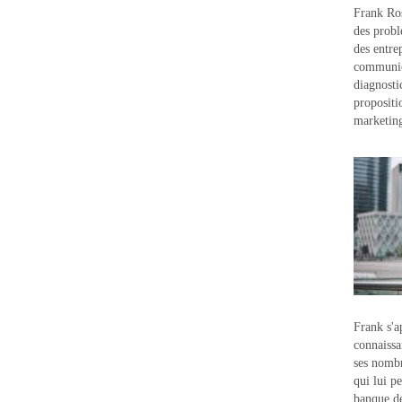
Frank Ros
des probl
des entre
communic
diagnostic
propositi
marketin
Frank s'a
connaissa
ses nombr
qui lui p
banque d