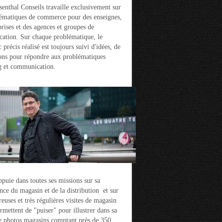
enthal Conseils travaille exclusivement sur
ématiques de commerce pour des enseignes,
prises et des agences et groupes de
ation. Sur chaque problématique, le
 précis réalisé est toujours suivi d'idées, de
ons pour répondre aux problématiques
g et communication.
ppuie dans toutes ses missions sur sa
nce du magasin et de la distribution et sur
euses et très régulières visites de magasin
ermettent de "puiser" pour illustrer dans sa
e photos magasins comptant près de 350