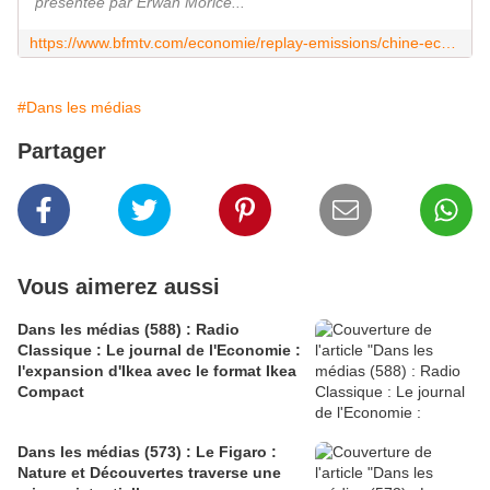
présentée par Erwan Morice...
https://www.bfmtv.com/economie/replay-emissions/chine-eco/chine-eco-l-evolution-des-centres-commerciaux-en-chine-par-erwan-morice-07-10_VN-202110070523.html
#Dans les médias
Partager
Vous aimerez aussi
Dans les médias (588) : Radio
Classique : Le journal de l'Economie :
l'expansion d'Ikea avec le format Ikea
Compact
Dans les médias (573) : Le Figaro :
Nature et Découvertes traverse une