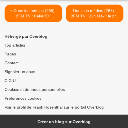
< Dans les médias (265) :
Dans les médias (267) :
BFM TV : Calvi 3D :
BFM TV : 22h Max : le prix
Pénuries : la grande
du carburant et la grande
menace ?
distribution >
Hébergé par Overblog
Top articles
Pages
Contact
Signaler un abus
C.G.U.
Cookies et données personnelles
Préférences cookies
Voir le profil de Frank Rosenthal sur le portail Overblog
Créer un blog sur Overblog