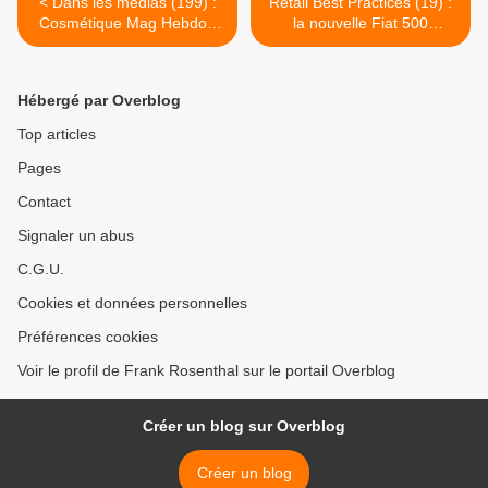
< Dans les médias (199) :
Retail Best Practices (19) :
Cosmétique Mag Hebdo :
la nouvelle Fiat 500
coup d'envoi des promos
électrique en avant
première mondiale au
Westfield 4 Temps >
Hébergé par Overblog
Top articles
Pages
Contact
Signaler un abus
C.G.U.
Cookies et données personnelles
Préférences cookies
Voir le profil de Frank Rosenthal sur le portail Overblog
Créer un blog sur Overblog
Créer un blog