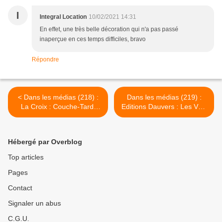
I
Integral Location
10/02/2021 14:31
En effet, une très belle décoration qui n'a pas passé
inaperçue en ces temps difficiles, bravo
Répondre
< Dans les médias (218) :
Dans les médias (219) :
La Croix : Couche-Tard,
Editions Dauvers : Les Voix
Carrefour et Bercy : tout
de la conso >
n'est peut-être pas fini
Hébergé par Overblog
Top articles
Pages
Contact
Signaler un abus
C.G.U.