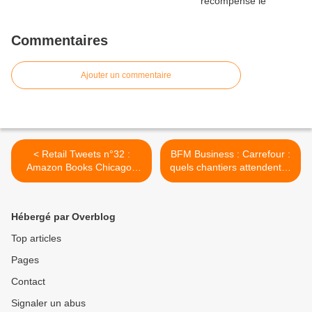
Commentaires
Ajouter un commentaire
< Retail Tweets n°32 :
BFM Business : Carrefour :
Amazon Books Chicago :
quels chantiers attendent le
visite indispensable
nouveau PDG Alexandre
Bompard ? >
Hébergé par Overblog
Top articles
Pages
Contact
Signaler un abus