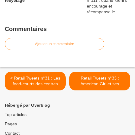
recyclage
Commentaires
Ajouter un commentaire
< Retail Tweets n°31 : Les
Retail Tweets n°33 :
food-courts des centres
American Girl et ses
commerciaux évoluent
personnages >
Hébergé par Overblog
Top articles
Pages
Contact