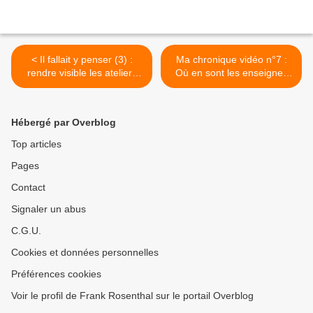
< Il fallait y penser (3) :
Ma chronique vidéo n°7 :
rendre visible les ateliers
Où en sont les enseignes
pour les clients
françaises sur les réseaux
sociaux ? >
Hébergé par Overblog
Top articles
Pages
Contact
Signaler un abus
C.G.U.
Cookies et données personnelles
Préférences cookies
Voir le profil de Frank Rosenthal sur le portail Overblog