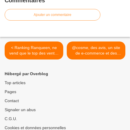
Commentaires
Ajouter un commentaire
< Ranking Ranqueen, ne
@cosme, des avis, un site
vend que le top des ventes
de e-commerce et des
(4)
magasins (6) >
Hébergé par Overblog
Top articles
Pages
Contact
Signaler un abus
C.G.U.
Cookies et données personnelles