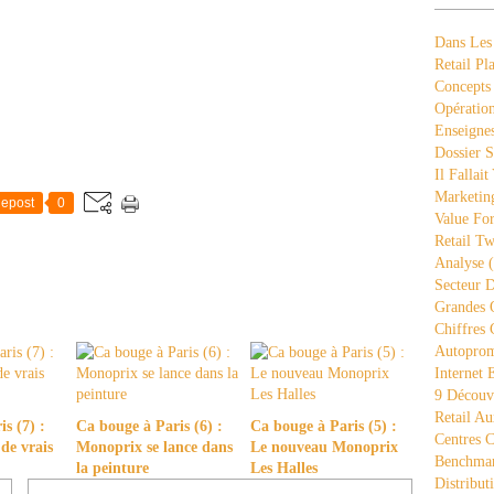
Dans Les
Retail Pla
Concepts
Opération
Enseigne
Dossier S
Il Fallait
Marketing
epost
0
Value Fo
Retail Tw
Analyse
(
Secteur D
Grandes 
Chiffres 
Autopro
Internet
9 Découve
Retail Au
s (7) :
Ca bouge à Paris (6) :
Ca bouge à Paris (5) :
Centres 
 de vrais
Monoprix se lance dans
Le nouveau Monoprix
Benchmar
la peinture
Les Halles
Distribut