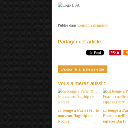
Publié dans
Concepts magasins
Partager cet article
R
S'inscrire à la newsletter
Vous aimerez aussi :
ca bouge à Paris (9) : le
ca bouge à Pari
nouveau flagship de
Fnac accueille
Nocibé
espaces Darty