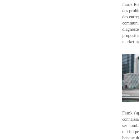
Frank Ros
des probl
des entre
communic
diagnostic
propositi
marketin
Frank s'a
connaissa
ses nombr
qui lui p
banque d