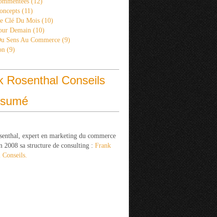
ommentées
(12)
oncepts
(11)
re Clé Du Mois
(10)
Pour Demain
(10)
Du Sens Au Commerce
(9)
on
(9)
k Rosenthal Conseils
ésumé
senthal, expert en marketing du commerce
n 2008 sa structure de consulting :
Frank
 Conseils.