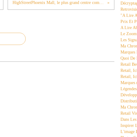
HighStreetPhoenix Mall, le plus grand centre commercial de Bombay (5)
Décrypta
Retrovisi
"a Lire 
Prix Et P
A Lire A
Le Zoom
Les Sign
Ma Chron
Marques 
Quoi De
Retail Be
Retail, Ic
Retail, Ic
Marques
Légende
Développ
Distribut
Ma Chron
Retail Vi
Dans Les
Inspirer
L'image 