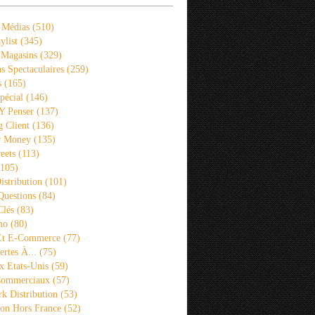
 Médias
(510)
ylist
(345)
 Magasins
(329)
s Spectaculaires
(259)
s
(165)
pécial
(146)
 Y Penser
(137)
 Client
(136)
r Money
(135)
eets
(113)
105)
istribution
(101)
Questions
(84)
Clés
(83)
mo
(80)
 Et E-Commerce
(77)
rtes À...
(75)
x Etats-Unis
(59)
Commerciaux
(57)
k Distribution
(53)
ion Hors France
(52)