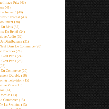
ge Image-Prix
(43)
ons
(41)
Absolument"
(40)
ouvoir D'achat
(40)
bsolument
(38)
 Du Mois
(37)
aux Du Retail
(34)
ique Audio
(32)
De Distributeurs
(31)
 Neuf Dans Le Commerce
(28)
st Practices
(24)
i C'est Paris
(24)
i C'est Paris
(23)
(22)
s Du Commerce
(20)
ement Durable
(18)
ion & Télevision
(15)
ique Vidéo
(15)
sion
(14)
 Medias
(13)
 Le Commerce
(13)
De La Semaine
(13)