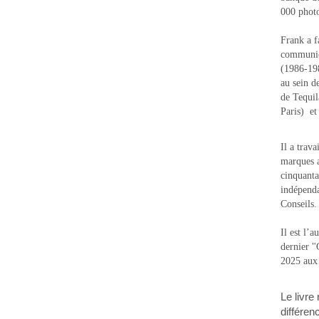
000 photo
Frank a f
communic
(1986-1988
au sein d
de Tequi
Paris) e
Il a trav
marques a
cinquanta
indépenda
Conseils.
Il est l’
dernier 
2025 aux
Le livre
différen