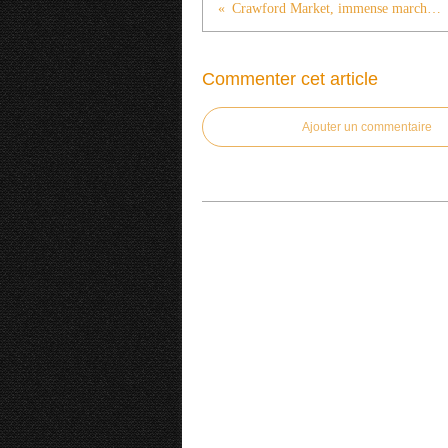
Crawford Market, immense marché de Bombay (3)
Commenter cet article
Ajouter un commentaire