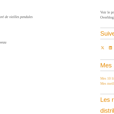
Voir le p
oré de vieilles pendules
Overblog
Suiv
iveau
Mes 
Mes 10 li
Mes meill
Les r
distr