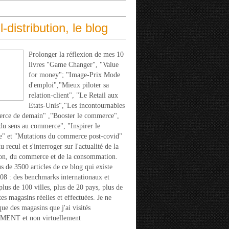
l-distribution, le blog
Prolonger la réflexion de mes 10
livres "Game Changer", "Value
for money"; "Image-Prix Mode
d'emploi","Mieux piloter sa
relation-client", "Le Retail aux
Etats-Unis","Les incontournables
rce de demain" ,"Booster le commerce",
u sens au commerce", "Inspirer le
" et "Mutations du commerce post-covid"
 recul et s'interroger sur l'actualité de la
ion, du commerce et de la consommation.
s de 3500 articles de ce blog qui existe
08 : des benchmarks internationaux et
 plus de 100 villes, plus de 20 pays, plus de
tes magasins réelles et effectuées. Je ne
que des magasins que j'ai visités
ENT et non virtuellement