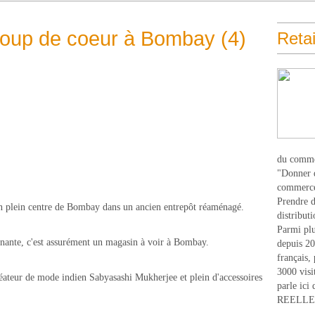
oup de coeur à Bombay (4)
Retai
du comme
"Donner d
commerce
Prendre du
en plein centre de Bombay dans un ancien entrepôt réaménagé.
distribut
Parmi plu
tonnante, c'est assurément un magasin à voir à Bombay.
depuis 20
français,
3000 visi
réateur de mode indien Sabyasashi Mukherjee et plein d'accessoires
parle ici 
REELLEM