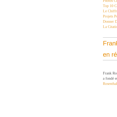
Photos C
Top 10 C
Le Chiff
Projets 
Donner 
La Citati
Fran
en r
Frank Ro
a fondé e
Rosenthal