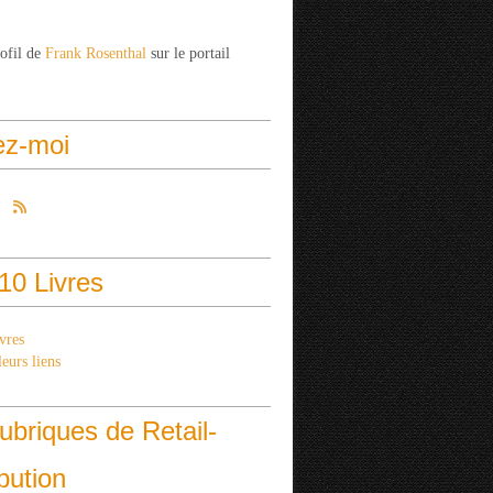
rofil de
Frank Rosenthal
sur le portail
ez-moi
10 Livres
vres
eurs liens
ubriques de Retail-
ibution