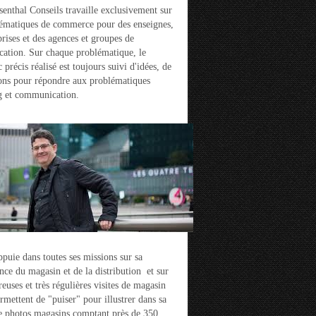
enthal Conseils travaille exclusivement sur
ématiques de commerce pour des enseignes,
prises et des agences et groupes de
ation. Sur chaque problématique, le
 précis réalisé est toujours suivi d'idées, de
ons pour répondre aux problématiques
g et communication.
ppuie dans toutes ses missions sur sa
nce du magasin et de la distribution et sur
euses et très régulières visites de magasin
ermettent de "puiser" pour illustrer dans sa
e photos magasins comptant près de 350