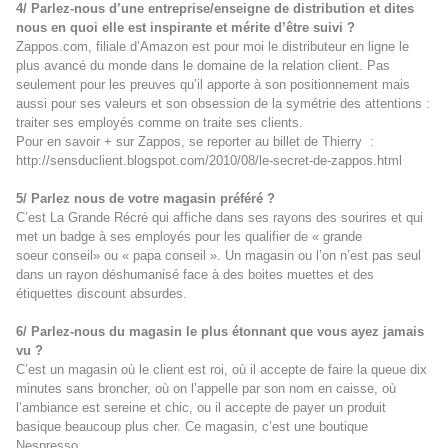
4/ Parlez-nous d’une entreprise/enseigne de distribution et dites
nous en quoi elle est inspirante et mérite d’être suivi ?
Zappos.com, filiale d’Amazon est pour moi le distributeur en ligne le
plus avancé du monde dans le domaine de la relation client. Pas
seulement pour les preuves qu’il apporte à son positionnement mais
aussi pour ses valeurs et son obsession de la symétrie des attentions :
traiter ses employés comme on traite ses clients.
Pour en savoir + sur Zappos, se reporter au billet de Thierry :
http://sensduclient.blogspot.com/2010/08/le-secret-de-zappos.html
5/ Parlez nous de votre magasin préféré ?
C’est La Grande Récré qui affiche dans ses rayons des sourires et qui
met un badge à ses employés pour les qualifier de « grande
soeur conseil» ou « papa conseil ». Un magasin ou l’on n’est pas seul
dans un rayon déshumanisé face à des boites muettes et des
étiquettes discount absurdes.
6/ Parlez-nous du magasin le plus étonnant que vous ayez jamais
vu ?
C’est un magasin où le client est roi, où il accepte de faire la queue dix
minutes sans broncher, où on l’appelle par son nom en caisse, où
l’ambiance est sereine et chic, ou il accepte de payer un produit
basique beaucoup plus cher. Ce magasin, c’est une boutique
Nespresso.