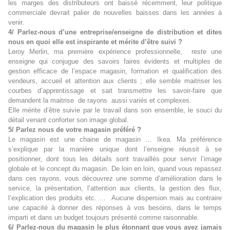
les marges des distributeurs ont baissé récemment, leur politique
commerciale devrait palier de nouvelles baisses dans les années à
venir.
4/ Parlez-nous d’une entreprise/enseigne de distribution et dites
nous en quoi elle est inspirante et mérite d’être suivi ?
Leroy Merlin, ma première expérience professionnelle,
reste une
enseigne qui conjugue des savoirs faires évidents et multiples de
gestion efficace de l’espace magasin, formation et qualification des
vendeurs, accueil et attention aux clients ; elle semble maitriser les
courbes d’apprentissage et sait transmettre les savoir-faire que
demandent la maitrise
de rayons
aussi variés et complexes.
Elle mérite d’être suivie par le travail dans son ensemble, le souci du
détail venant conforter son image global.
5/ Parlez nous de votre magasin préféré ?
Le magasin est une chaine de magasin … Ikea. Ma préférence
s’explique par la manière unique dont l’enseigne réussit à se
positionner, dont tous les détails sont travaillés pour servir l’image
globale et le concept du magasin. De loin en loin, quand vous repassez
dans ces rayons, vous découvrez une somme d’amélioration dans le
service, la présentation, l’attention aux clients, la gestion des flux,
l’explication des produits etc. …
Aucune dispersion mais au contraire
une capacité à donner des réponses à vos besoins, dans le temps
imparti et dans un budget toujours présenté comme raisonnable.
6/ Parlez-nous du magasin le plus étonnant que vous ayez jamais