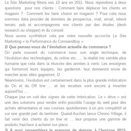
Le Site Marketing fêtera ses 10 ans en 2011. Nous répondons à deux
questions pour nos clients : Comment faire déplacer les clients en
magasin ?
Comment les faire choisir en magasin ? Pour cela nous
sommes data provider de données de prospectus, mail, email, relevé
terrain, pub et accompagnons nos clients par des études (desk
research ou shopper) et du conseil.
Nous avons synthétisé cela par notre nouvelle accroche Le Site
Marketing « la Performance du Comeandbuy »
2/ Que pensez-vous de l’évolution actuelle du commerce ?
On parle souvent du commerce sous son angle technique, de
l’évolution des technologies, du online etc. … la réalité me semble plus
humaine que cela dans la réussite des années à venir. Les enseignes
qui formeront leurs équipes, les garderont, leur donneront envie de
marcher avec elles gagneront. D
Néanmoins, l’évolution est certainement dans la plus grande imbrication
du On et du Off line … et les recettes sont encore à inventer
aujourd’hui …
Chaque jour on voit des signes de cette imbrication. Le « drive » est
une des solutions pour rendre enfin possible l’usage du web pour des
achats alimentaires et ses courses quotidiennes à un prix compétitif et
sur une grande part du territoire. Quand Auchan lance Chrono Village, il
fait venir des clients du on line et … leur propose une gamme de
produits fraicheur à acheter sur place.
3/ A quoi ressemblera le magasin de demain à l’horizon 2012-