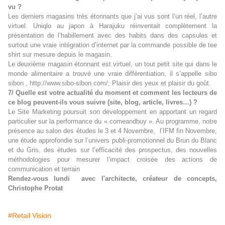
vu ?
Les derniers magasins très étonnants que j’ai vus sont l’un réel, l’autre
virtuel. Uniqlo au japon à Harajuku réinventait complètement la
présentation de l’habillement avec des habits dans des capsules et
surtout une vraie intégration d’internet par la commande possible de tee
shirt sur mesure depuis le magasin.
Le deuxième magasin étonnant est virtuel, un tout petit site qui dans le
monde alimentaire a trouvé une vraie différentiation, il s’appelle sibo
sibon ,
http://www.sibo-sibon.com/
; Plaisir des yeux et plaisir du goût.
7/ Quelle est votre actualité du moment et comment les lecteurs de
ce blog peuvent-ils vous suivre (site, blog, article, livres…) ?
Le Site Marketing poursuit son développement en apportant un regard
particulier sur la performance du « comeandbuy ». Au programme, notre
présence au salon des études le 3 et 4 Novembre,
l’IFM fin Novembre,
une étude approfondie sur l’univers publi-promotionnel du Brun du Blanc
et du Gris, des études sur l’efficacité des prospectus, des nouvelles
méthodologies pour mesurer l’impact croisée des actions de
communication et terrain
Rendez-vous lundi avec l'architecte, créateur de concepts,
Christophe Protat
#Retail Vision