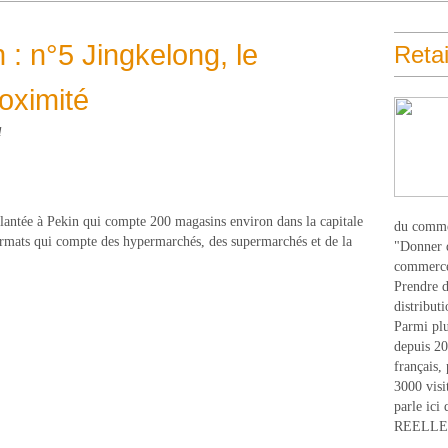
n : n°5 Jingkelong, le
Retai
oximité
l
lantée à Pekin qui compte 200 magasins environ dans la capitale
du comme
ormats qui compte des hypermarchés, des supermarchés et de la
"Donner d
commerce
Prendre du
distribut
Parmi plu
depuis 20
français,
3000 visi
parle ici 
REELLEM