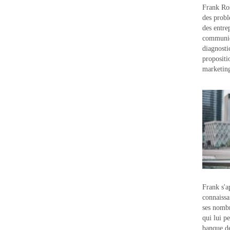
Frank Ros
des probl
des entre
communic
diagnostic
propositi
marketin
Frank s'a
connaissa
ses nombr
qui lui p
banque d