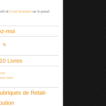
rofil de
Frank Rosenthal
sur le portail
ez-moi
10 Livres
vres
eurs liens
ubriques de Retail-
ibution