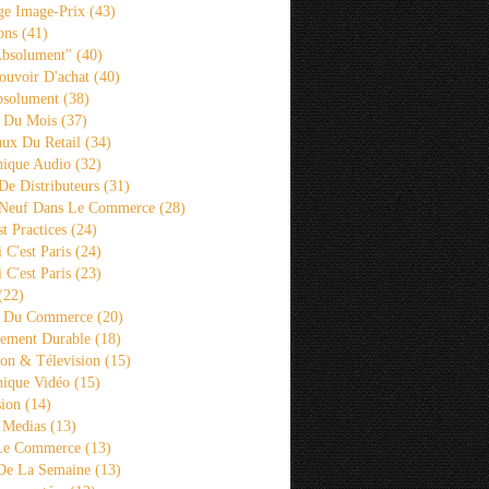
ge Image-Prix
(43)
ons
(41)
Absolument"
(40)
ouvoir D'achat
(40)
bsolument
(38)
 Du Mois
(37)
aux Du Retail
(34)
ique Audio
(32)
De Distributeurs
(31)
 Neuf Dans Le Commerce
(28)
st Practices
(24)
i C'est Paris
(24)
i C'est Paris
(23)
(22)
s Du Commerce
(20)
ement Durable
(18)
ion & Télevision
(15)
ique Vidéo
(15)
sion
(14)
 Medias
(13)
 Le Commerce
(13)
De La Semaine
(13)