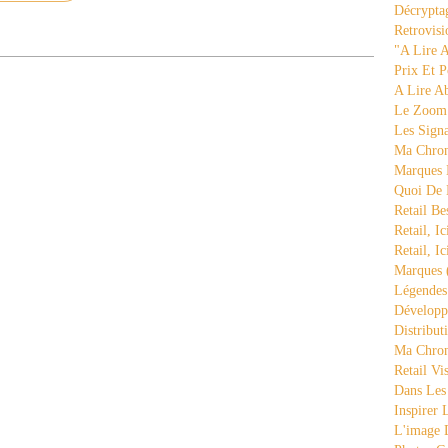
Décrypta
Retrovisi
"a Lire 
Prix Et P
A Lire A
Le Zoom
Les Sign
Ma Chron
Marques 
Quoi De
Retail Be
Retail, Ic
Retail, Ic
Marques
Légende
Développ
Distribut
Ma Chron
Retail Vi
Dans Les
Inspirer
L'image 