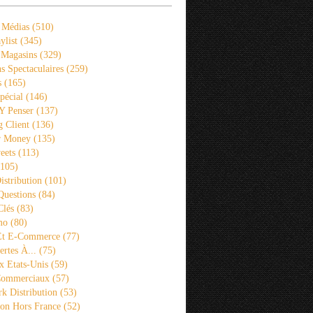
 Médias
(510)
ylist
(345)
 Magasins
(329)
s Spectaculaires
(259)
s
(165)
pécial
(146)
 Y Penser
(137)
 Client
(136)
r Money
(135)
eets
(113)
105)
istribution
(101)
Questions
(84)
Clés
(83)
mo
(80)
 Et E-Commerce
(77)
rtes À...
(75)
x Etats-Unis
(59)
Commerciaux
(57)
k Distribution
(53)
ion Hors France
(52)