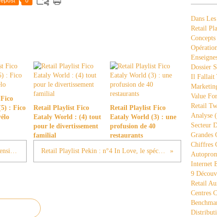
epost
0
Dans Les
Retail Pla
Concepts
Opération
Enseigne
Dossier S
Il Fallait
Marketing
Value Fo
 Fico
Retail Tw
5) : Fico
Retail Playlist Fico
Retail Playlist Fico
Analyse
(
vélo
Eataly World : (4) tout
Eataly World (3) : une
Secteur D
pour le divertissement
profusion de 40
Grandes 
familial
restaurants
Chiffres 
La bataille entre Apple et Google s'intensifie aux Etats-Unis
Retail Playlist Pekin : n°4 In Love, le spécialiste "clinquant"
Autopro
Internet
9 Découve
Retail Au
Centres 
Benchmar
Distribut