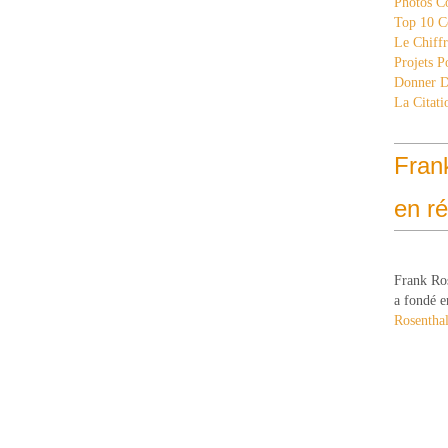
Photos C
Top 10 C
Le Chiff
Projets 
Donner 
La Citati
Fran
en r
Frank Ro
a fondé e
Rosenthal