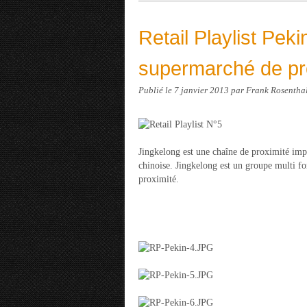
Retail Playlist Peki
supermarché de pr
Publié le
7 janvier 2013
par Frank Rosentha
Jingkelong est une chaîne de proximité imp
chinoise. Jingkelong est un groupe multi f
proximité.