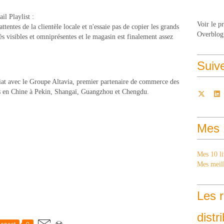
il Playlist :
Voir le p
tentes de la clientèle locale et n'essaie pas de copier les grands
Overblog
ès visibles et omniprésentes et le magasin est finalement assez
Suiv
nariat avec le Groupe Altavia, premier partenaire de commerce des
ans en Chine à Pekin, Shangaï, Guangzhou et Chengdu.
Mes 
Mes 10 li
Mes meill
Les r
distr