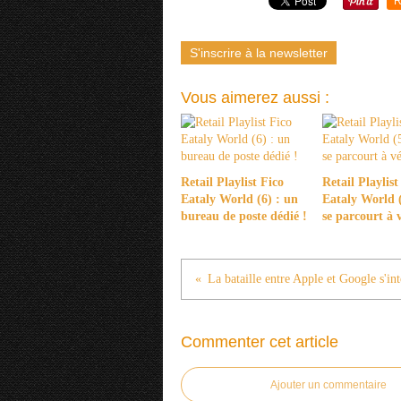
R
S'inscrire à la newsletter
Vous aimerez aussi :
Retail Playlist Fico
Retail Playlist
Eataly World (6) : un
Eataly World (
bureau de poste dédié !
se parcourt à 
Commenter cet article
Ajouter un commentaire