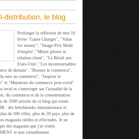
l-distribution, le blog
Prolonger la réflexion de mes 10
livres "Game Changer", "Value
for money"; "Image-Prix Mode
d'emploi","Mieux piloter sa
relation-client", "Le Retail aux
Etats-Unis","Les incontournables
rce de demain" ,"Booster le commerce",
u sens au commerce", "Inspirer le
" et "Mutations du commerce post-covid"
 recul et s'interroger sur l'actualité de la
ion, du commerce et de la consommation.
s de 3500 articles de ce blog qui existe
08 : des benchmarks internationaux et
 plus de 100 villes, plus de 20 pays, plus de
tes magasins réelles et effectuées. Je ne
que des magasins que j'ai visités
ENT et non virtuellement