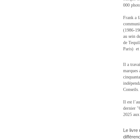
000 photo
Frank a f
communic
(1986-1988
au sein d
de Tequi
Paris) e
Il a trav
marques a
cinquanta
indépenda
Conseils.
Il est l’
dernier 
2025 aux
Le livre
différen