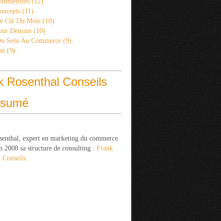
ommentées
(12)
oncepts
(11)
re Clé Du Mois
(10)
Pour Demain
(10)
Du Sens Au Commerce
(9)
on
(9)
k Rosenthal Conseils
ésumé
senthal, expert en marketing du commerce
n 2008 sa structure de consulting :
Frank
 Conseils.