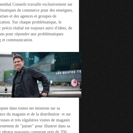
enthal Conseils travaille exclusivement sur
ématiques de commerce pour des enseignes,
prises et des agences et groupes de
ation. Sur chaque problématique, le
 précis réalisé est toujours suivi d'idées, de
ons pour répondre aux problématiques
g et communication.
ppuie dans toutes ses missions sur sa
nce du magasin et de la distribution et sur
euses et très régulières visites de magasin
ermettent de "puiser" pour illustrer dans sa
e photos magasins comptant près de 350