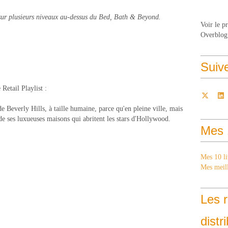
nd sur plusieurs niveaux au-dessus du Bed, Bath & Beyond.
Voir le p
Overblog
Suiv
Retail Playlist :
de Beverly Hills, à taille humaine, parce qu'en pleine ville, mais
 de ses luxueuses maisons qui abritent les stars d'Hollywood.
Mes 
Mes 10 li
Mes meill
Les r
distr