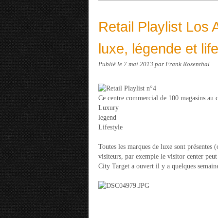
Retail Playlist Los
luxe, légende et lif
Publié le
7 mai 2013
par Frank Rosenthal
Ce centre commercial de 100 magasins au co
Luxury
legend
Lifestyle
Toutes les marques de luxe sont présentes (o
visiteurs, par exemple le visitor center peut
City Target a ouvert il y a quelques semain