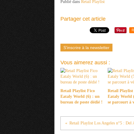
Publié dans
Retail Playlist
Partager cet article
R
S'inscrire à la newsletter
Vous aimerez aussi :
Retail Playlist Fico
Retail Playlist
Eataly World (6) : un
Eataly World (
bureau de poste dédié !
se parcourt à 