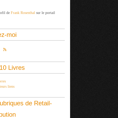
rofil de
Frank Rosenthal
sur le portail
ez-moi
10 Livres
vres
eurs liens
ubriques de Retail-
ibution