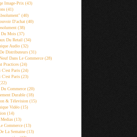
ge Image-Prix
(43)
ons
(41)
Absolument"
(40)
ouvoir D'achat
(40)
bsolument
(38)
 Du Mois
(37)
aux Du Retail
(34)
ique Audio
(32)
De Distributeurs
(31)
 Neuf Dans Le Commerce
(28)
st Practices
(24)
i C'est Paris
(24)
i C'est Paris
(23)
(22)
s Du Commerce
(20)
ement Durable
(18)
ion & Télevision
(15)
ique Vidéo
(15)
sion
(14)
 Medias
(13)
 Le Commerce
(13)
De La Semaine
(13)