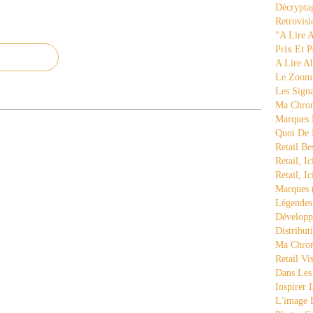
Décrypta
Retrovisi
"a Lire 
Prix Et P
A Lire A
Le Zoom
Les Sign
Ma Chron
Marques 
Quoi De
Retail Be
Retail, Ic
Retail, Ic
Marques
Légende
Développ
Distribut
Ma Chron
Retail Vi
Dans Les
Inspirer
L'image 