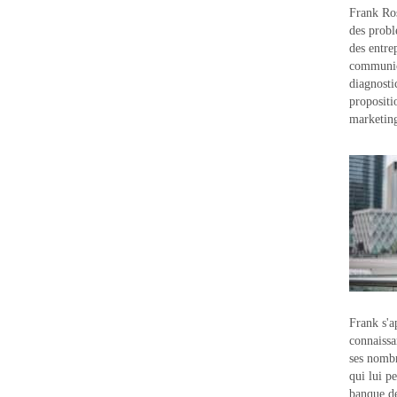
Frank Ros
des probl
des entre
communic
diagnostic
propositi
marketin
Frank s'a
connaissa
ses nombr
qui lui p
banque d