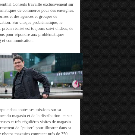
enthal Conseils travaille exclusivement sur
ématiques de commerce pour des enseignes,
prises et des agences et groupes de
ation. Sur chaque problématique, le
 précis réalisé est toujours suivi d'idées, de
ons pour répondre aux problématiques
g et communication.
ppuie dans toutes ses missions sur sa
nce du magasin et de la distribution et sur
euses et très régulières visites de magasin
ermettent de "puiser" pour illustrer dans sa
e photos magasins comptant près de 350