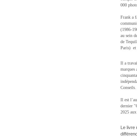
000 photo
Frank a f
communic
(1986-1988
au sein d
de Tequi
Paris) e
Il a trav
marques a
cinquanta
indépenda
Conseils.
Il est l’
dernier 
2025 aux
Le livre
différen