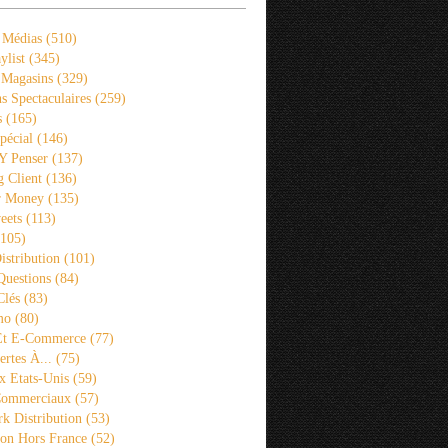
 Médias
(510)
ylist
(345)
 Magasins
(329)
s Spectaculaires
(259)
s
(165)
pécial
(146)
 Y Penser
(137)
 Client
(136)
r Money
(135)
eets
(113)
105)
istribution
(101)
Questions
(84)
Clés
(83)
mo
(80)
 Et E-Commerce
(77)
rtes À...
(75)
x Etats-Unis
(59)
Commerciaux
(57)
k Distribution
(53)
ion Hors France
(52)