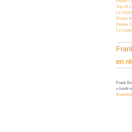
Photos C
Top 10 C
Le Chiff
Projets 
Donner 
La Citati
Fran
en r
Frank Ro
a fondé e
Rosenthal