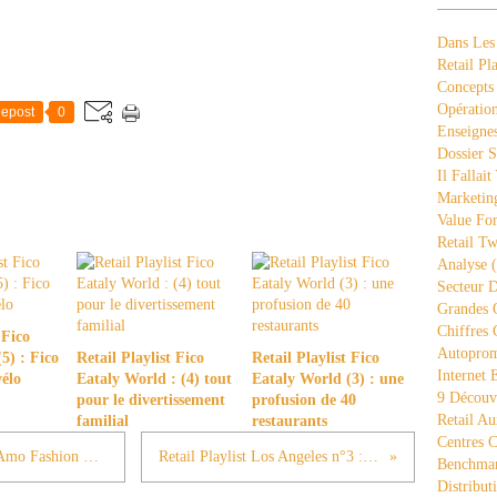
Dans Les
Retail Pla
Concepts
Opération
epost
0
Enseigne
Dossier S
Il Fallait
Marketing
Value Fo
Retail Tw
Analyse
(
Secteur D
Grandes 
Chiffres 
 Fico
Autopro
5) : Fico
Retail Playlist Fico
Retail Playlist Fico
Internet
vélo
Eataly World : (4) tout
Eataly World (3) : une
9 Découve
pour le divertissement
profusion de 40
Retail Au
familial
restaurants
Centres 
Retail Playlist Los Angeles n°5 : Del Amo Fashion Mall, l'ancien n°1 des centres commerciaux US
Retail Playlist Los Angeles n°3 : Banana Republic at The Grove
Benchmar
Distribut