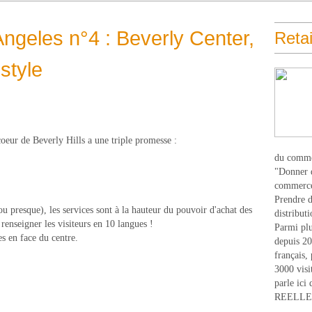
 Angeles n°4 : Beverly Center,
Retai
estyle
eur de Beverly Hills a une triple promesse :
du comme
"Donner d
commerce
Prendre du
u presque), les services sont à la hauteur du pouvoir d'achat des
distribut
 renseigner les visiteurs en 10 langues !
Parmi plu
es en face du centre.
depuis 20
français,
3000 visi
parle ici 
REELLEM