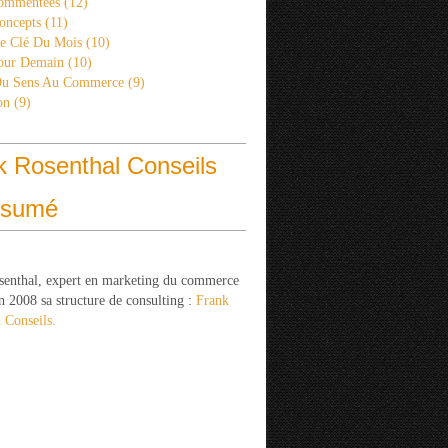
ommentées
(12)
oncepts
(11)
re Clé Du Mois
(10)
Pour Demain
(10)
Du Sens Au Commerce
(9)
on
(9)
k Rosenthal Conseils
ésumé
senthal, expert en marketing du commerce
n 2008 sa structure de consulting :
Frank
 Conseils.