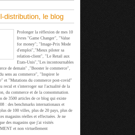
l-distribution, le blog
Prolonger la réflexion de mes 10
livres "Game Changer", "Value
for money"; "Image-Prix Mode
d'emploi","Mieux piloter sa
relation-client", "Le Retail aux
Etats-Unis","Les incontournables
rce de demain" ,"Booster le commerce",
u sens au commerce", "Inspirer le
" et "Mutations du commerce post-covid"
 recul et s'interroger sur l'actualité de la
ion, du commerce et de la consommation.
s de 3500 articles de ce blog qui existe
08 : des benchmarks internationaux et
 plus de 100 villes, plus de 20 pays, plus de
tes magasins réelles et effectuées. Je ne
que des magasins que j'ai visités
ENT et non virtuellement