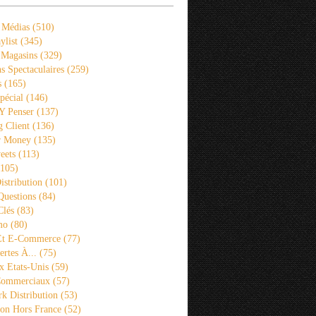
 Médias
(510)
ylist
(345)
 Magasins
(329)
s Spectaculaires
(259)
s
(165)
pécial
(146)
 Y Penser
(137)
 Client
(136)
r Money
(135)
eets
(113)
105)
istribution
(101)
Questions
(84)
Clés
(83)
mo
(80)
 Et E-Commerce
(77)
rtes À...
(75)
x Etats-Unis
(59)
Commerciaux
(57)
k Distribution
(53)
ion Hors France
(52)