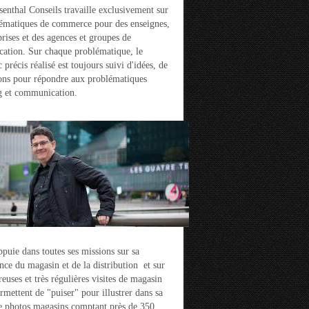
enthal Conseils travaille exclusivement sur
ématiques de commerce pour des enseignes,
prises et des agences et groupes de
ation. Sur chaque problématique, le
 précis réalisé est toujours suivi d'idées, de
ons pour répondre aux problématiques
g et communication.
ppuie dans toutes ses missions sur sa
nce du magasin et de la distribution et sur
euses et très régulières visites de magasin
ermettent de "puiser" pour illustrer dans sa
e photos magasins comptant près de 350