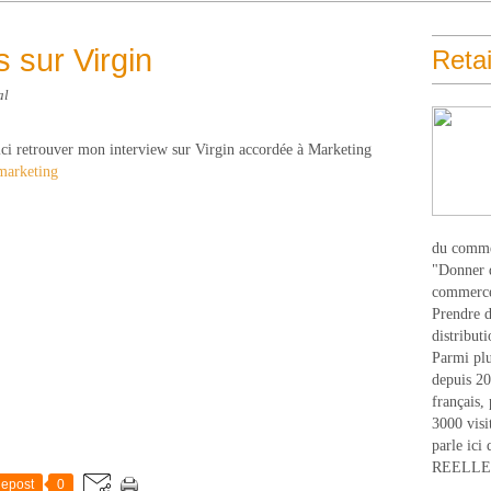
 sur Virgin
Retai
al
 ici retrouver mon interview sur Virgin accordée à Marketing
marketing
du comme
"Donner d
commerce
Prendre du
distribut
Parmi plu
depuis 20
français,
3000 visi
parle ici 
REELLEM
epost
0