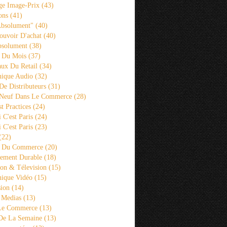
ge Image-Prix
(43)
ons
(41)
Absolument"
(40)
ouvoir D'achat
(40)
bsolument
(38)
 Du Mois
(37)
aux Du Retail
(34)
ique Audio
(32)
De Distributeurs
(31)
 Neuf Dans Le Commerce
(28)
st Practices
(24)
i C'est Paris
(24)
i C'est Paris
(23)
(22)
s Du Commerce
(20)
ement Durable
(18)
ion & Télevision
(15)
ique Vidéo
(15)
sion
(14)
 Medias
(13)
 Le Commerce
(13)
De La Semaine
(13)