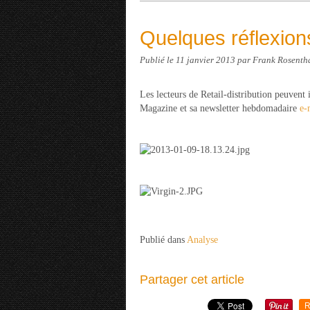
Quelques réflexions
Publié le
11 janvier 2013
par Frank Rosenth
Les lecteurs de Retail-distribution peuvent
Magazine et sa newsletter hebdomadaire
e-
Publié dans
Analyse
Partager cet article
R