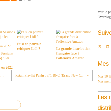
Voir le p
Overblog
Suiv
Et si on pouvait
critiquer Lidl ?
La grande distribution
 Sessions
française face à
 : les
l'offensive Amazon
Mes 
 en 2022
Retail Playlist Pekin : n°2 The Village, centre commercial nouvelle génération
Retail Playlist Pekin : n°1 BNC (Brand New China) Quand la Chine démontre qu'elle sait créer
Mes 10 li
Mes meill
Les r
distr