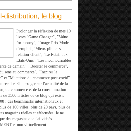
l-distribution, le blog
Prolonger la réflexion de mes 10
livres "Game Changer", "Value
for money"; "Image-Prix Mode
d'emploi","Mieux piloter sa
relation-client", "Le Retail aux
Etats-Unis","Les incontournables
rce de demain" ,"Booster le commerce",
u sens au commerce", "Inspirer le
" et "Mutations du commerce post-covid"
 recul et s'interroger sur l'actualité de la
ion, du commerce et de la consommation.
s de 3500 articles de ce blog qui existe
08 : des benchmarks internationaux et
 plus de 100 villes, plus de 20 pays, plus de
tes magasins réelles et effectuées. Je ne
que des magasins que j'ai visités
ENT et non virtuellement