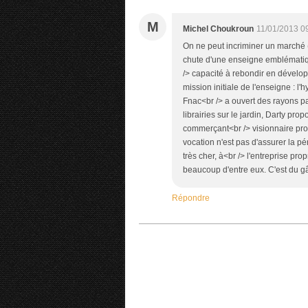
M
Michel Choukroun
11/01/2013 0
On ne peut incriminer un marché (
chute d'une enseigne emblématiqu
/> capacité à rebondir en dévelo
mission initiale de l'enseigne : l'
Fnac<br /> a ouvert des rayons pa
librairies sur le jardin, Darty p
commerçant<br /> visionnaire pro
vocation n'est pas d'assurer la pé
très cher, à<br /> l'entreprise pr
beaucoup d'entre eux. C'est du gâc
Répondre