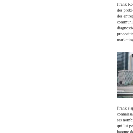
Frank Ros
des probl
des entre
communic
diagnostic
propositi
marketin
Frank s'a
connaissa
ses nombr
qui lui p
banque d