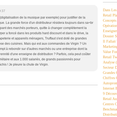
Dans Les
9:37
Retail Pla
digitalisation de la musique par exemple) pour justifier de la
Concepts
e. La grande force d'un distributeur résidera toujours dans sa<br
Opération
ppant des marchés porteurs, quitte à changer complètement la
Enseigne
hyper a foncé dans les produits hard discount et dans le drive, la
Dossier S
peterie et appareils ménagers, Truffaut s'est doté de grandes
Il Fallait
ropose des cuisines. Mais qui est aux commandes de Virgin ? Un
Marketing
mpt à rebondir sur d'autres marchés ou une entreprise dont la
Value Fo
rennité d'une enseigne de distribution ? Parfois, cela peut coûter
Retail Tw
opriétaire et aux 1.000 salariés, de grands passionnés pour
Analyse
(
his ! Je pleure la chute de Virgin.
Secteur D
Grandes 
Chiffres 
Autopro
Internet
9 Découve
Retail Au
Centres 
Benchmar
Distribut