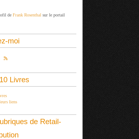
rofil de
Frank Rosenthal
sur le portail
ez-moi
10 Livres
vres
eurs liens
ubriques de Retail-
ibution