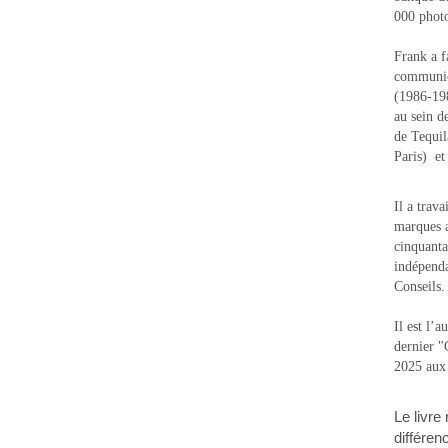
000 photo
Frank a f
communic
(1986-1988
au sein d
de Tequi
Paris) e
Il a trav
marques a
cinquanta
indépenda
Conseils.
Il est l’
dernier 
2025 aux
Le livre
différen