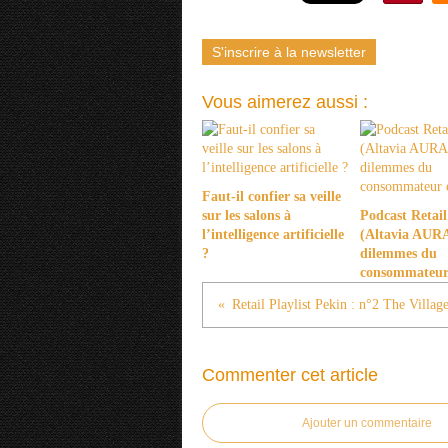
S'inscrire à la newsletter
Vous aimerez aussi :
Faut-il confier sa veille
sur les salons à
Podcast Retail
l’intelligence artificielle
(Altavia AURA)
?
dilemmes du
consommateur
Commenter cet article
Ajouter un commentaire