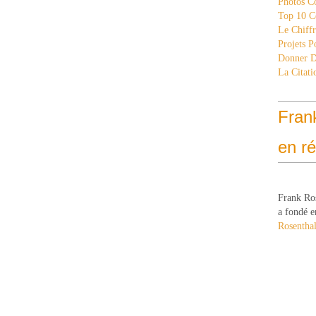
Photos C
Top 10 C
Le Chiff
Projets 
Donner 
La Citati
Fran
en r
Frank Ro
a fondé e
Rosenthal