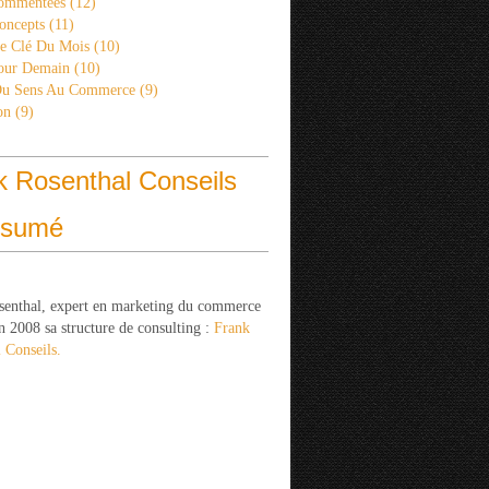
ommentées
(12)
oncepts
(11)
re Clé Du Mois
(10)
Pour Demain
(10)
Du Sens Au Commerce
(9)
on
(9)
k Rosenthal Conseils
ésumé
senthal, expert en marketing du commerce
n 2008 sa structure de consulting :
Frank
 Conseils.