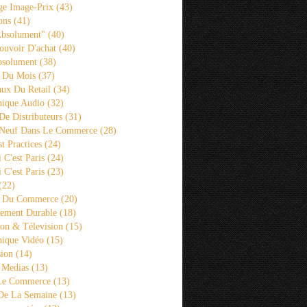
ge Image-Prix
(43)
ons
(41)
Absolument"
(40)
ouvoir D'achat
(40)
bsolument
(38)
 Du Mois
(37)
aux Du Retail
(34)
ique Audio
(32)
De Distributeurs
(31)
 Neuf Dans Le Commerce
(28)
st Practices
(24)
i C'est Paris
(24)
i C'est Paris
(23)
(22)
s Du Commerce
(20)
ement Durable
(18)
ion & Télevision
(15)
ique Vidéo
(15)
sion
(14)
 Medias
(13)
 Le Commerce
(13)
De La Semaine
(13)