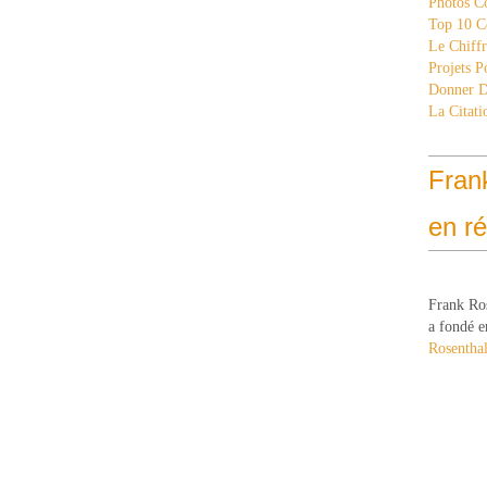
Photos C
Top 10 C
Le Chiff
Projets 
Donner 
La Citati
Fran
en r
Frank Ro
a fondé e
Rosenthal