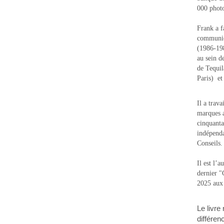
000 photo
Frank a f
communic
(1986-1988
au sein d
de Tequi
Paris) e
Il a trav
marques a
cinquanta
indépenda
Conseils.
Il est l’
dernier 
2025 aux
Le livre
différen