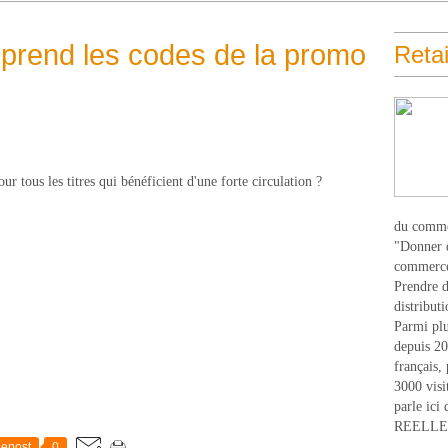
prend les codes de la promo
Retai
our tous les titres qui bénéficient d'une forte circulation ?
du comme
"Donner d
commerce
Prendre du
distribut
Parmi plu
depuis 20
français,
3000 visi
parle ici 
REELLEM
epost
0