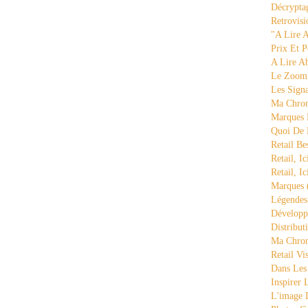
Décrypta
Retrovisi
"a Lire 
Prix Et P
A Lire A
Le Zoom
Les Sign
Ma Chron
Marques 
Quoi De
Retail Be
Retail, Ic
Retail, Ic
Marques
Légende
Développ
Distribut
Ma Chron
Retail Vi
Dans Les
Inspirer
L'image 