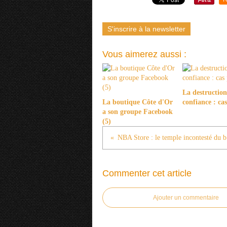
S'inscrire à la newsletter
Vous aimerez aussi :
La destruction
La boutique Côte d'Or
confiance : ca
a son groupe Facebook
(5)
NBA
Commenter cet article
Ajouter un commentaire