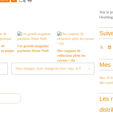
Voir le p
Overblog
Suiv
 de
Les grands magasins
s pratique
parisiens fêtent Noël
Des coupons de
réduction plein les
rayons ! (6)
Mes 
 Store : le temple incontesté du basket (9)
Vous changez, nous changeons avec vous, la FCD innove
Mes 10 li
Mes meill
Les r
distr