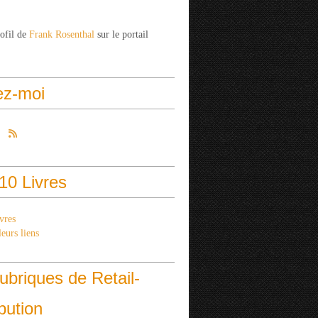
rofil de
Frank Rosenthal
sur le portail
ez-moi
10 Livres
vres
eurs liens
ubriques de Retail-
ibution