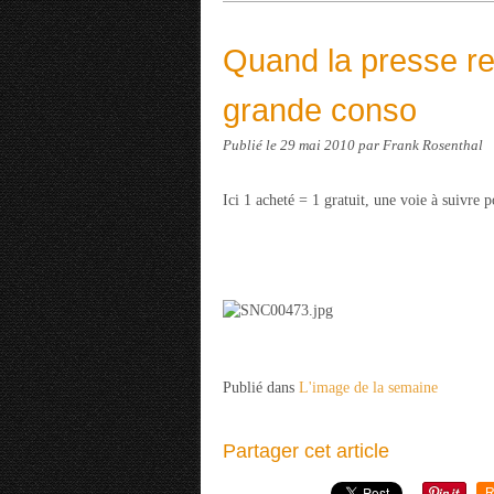
Quand la presse re
grande conso
Publié le
29 mai 2010
par Frank Rosenthal
Ici 1 acheté = 1 gratuit, une voie à suivre p
Publié dans
L'image de la semaine
Partager cet article
R