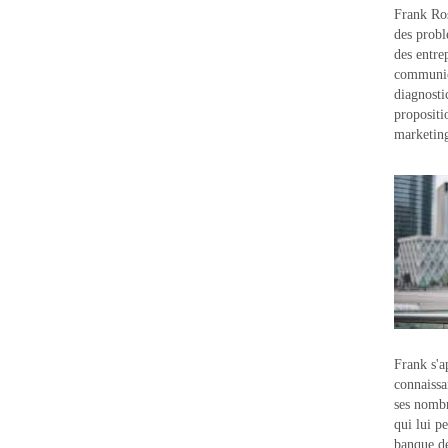
Frank Ros
des probl
des entre
communic
diagnostic
propositi
marketin
Frank s'a
connaissa
ses nombr
qui lui p
banque d