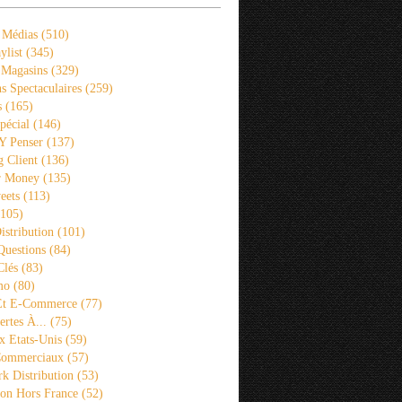
 Médias
(510)
ylist
(345)
 Magasins
(329)
s Spectaculaires
(259)
s
(165)
pécial
(146)
 Y Penser
(137)
 Client
(136)
r Money
(135)
eets
(113)
105)
istribution
(101)
Questions
(84)
Clés
(83)
mo
(80)
 Et E-Commerce
(77)
rtes À...
(75)
x Etats-Unis
(59)
Commerciaux
(57)
k Distribution
(53)
ion Hors France
(52)