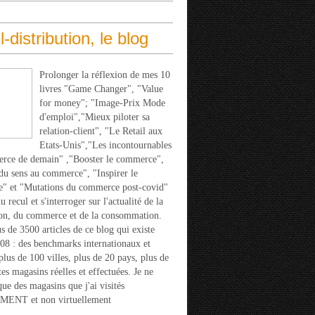
l-distribution, le blog
Prolonger la réflexion de mes 10
livres "Game Changer", "Value
for money"; "Image-Prix Mode
d'emploi","Mieux piloter sa
relation-client", "Le Retail aux
Etats-Unis","Les incontournables
rce de demain" ,"Booster le commerce",
u sens au commerce", "Inspirer le
" et "Mutations du commerce post-covid"
 recul et s'interroger sur l'actualité de la
ion, du commerce et de la consommation.
s de 3500 articles de ce blog qui existe
08 : des benchmarks internationaux et
 plus de 100 villes, plus de 20 pays, plus de
tes magasins réelles et effectuées. Je ne
que des magasins que j'ai visités
ENT et non virtuellement