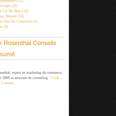
ommentées
(12)
oncepts
(11)
re Clé Du Mois
(10)
Pour Demain
(10)
Du Sens Au Commerce
(9)
on
(9)
k Rosenthal Conseils
ésumé
senthal, expert en marketing du commerce
n 2008 sa structure de consulting :
Frank
 Conseils.