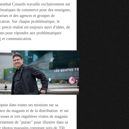
enthal Conseils travaille exclusivement sur
ématiques de commerce pour des enseignes,
prises et des agences et groupes de
ation. Sur chaque problématique, le
 précis réalisé est toujours suivi d'idées, de
ons pour répondre aux problématiques
g et communication.
ppuie dans toutes ses missions sur sa
nce du magasin et de la distribution et sur
euses et très régulières visites de magasin
ermettent de "puiser" pour illustrer dans sa
e photos magasins comptant près de 350