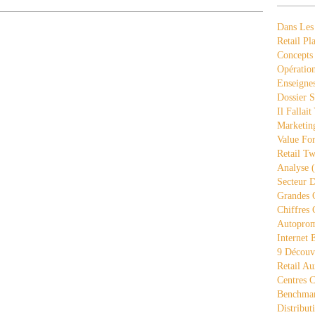
Dans Les
Retail Pla
Concepts
Opération
Enseigne
Dossier S
Il Fallait
Marketing
Value Fo
Retail Tw
Analyse
(
Secteur D
Grandes 
Chiffres 
Autopro
Internet
9 Découve
Retail Au
Centres 
Benchmar
Distribut