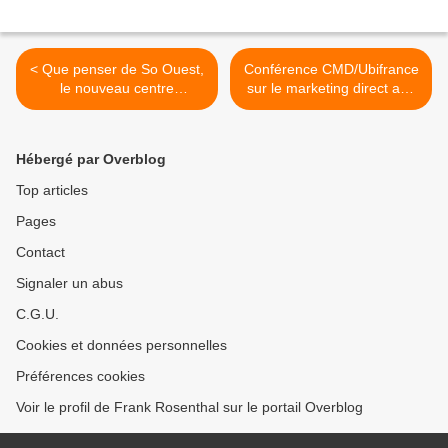
< Que penser de So Ouest,
Conférence CMD/Ubifrance
le nouveau centre
sur le marketing direct aux
commercial de Levallois ?
Etats-Unis : retrouvez-moi
(4)
le 10/12 à Paris >
Hébergé par Overblog
Top articles
Pages
Contact
Signaler un abus
C.G.U.
Cookies et données personnelles
Préférences cookies
Voir le profil de Frank Rosenthal sur le portail Overblog