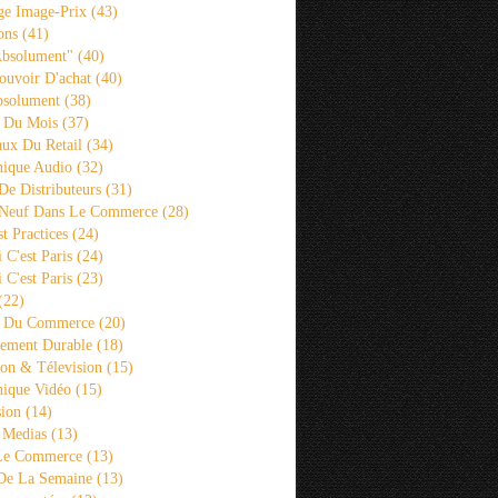
ge Image-Prix
(43)
ons
(41)
Absolument"
(40)
ouvoir D'achat
(40)
bsolument
(38)
 Du Mois
(37)
aux Du Retail
(34)
ique Audio
(32)
De Distributeurs
(31)
 Neuf Dans Le Commerce
(28)
st Practices
(24)
i C'est Paris
(24)
i C'est Paris
(23)
(22)
s Du Commerce
(20)
ement Durable
(18)
ion & Télevision
(15)
ique Vidéo
(15)
sion
(14)
 Medias
(13)
 Le Commerce
(13)
De La Semaine
(13)