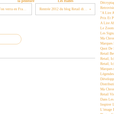
la peinture
Les Halles
Décrypta
Retrovisi
Costco Harlem : un aperçu de ce que l'on verra en France bientôt (8)
Rentrée 2012 du blog Retail distribution
"a Lire 
Prix Et P
A Lire A
Le Zoom
Les Sign
Ma Chron
Marques 
Quoi De
Retail Be
Retail, Ic
Retail, Ic
Marques
Légende
Développ
Distribut
Ma Chron
Retail Vi
Dans Les
Inspirer
L'image 