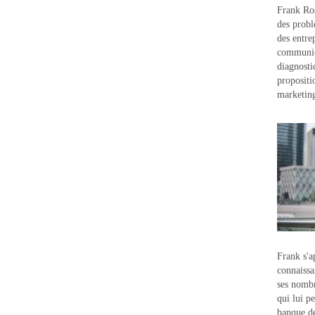
Frank Ros
des probl
des entre
communic
diagnostic
propositi
marketin
Frank s'a
connaissa
ses nombr
qui lui p
banque d