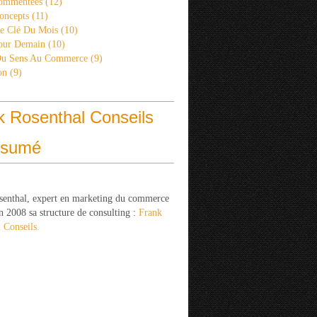
ommentées
(12)
oncepts
(11)
re Clé Du Mois
(10)
Pour Demain
(10)
Du Sens Au Commerce
(9)
on
(9)
k Rosenthal Conseils
ésumé
senthal, expert en marketing du commerce
n 2008 sa structure de consulting :
Frank
 Conseils.