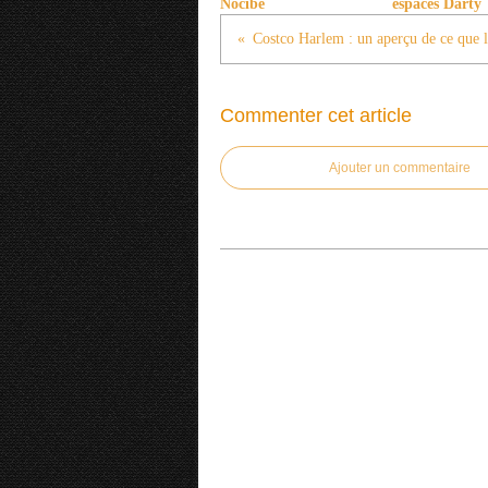
Nocibé
espaces Darty
Commenter cet article
Ajouter un commentaire