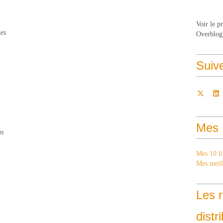
Voir le p
ues
Overblog
Suiv
Mes 
ns
Mes 10 li
Mes meill
Les r
distr