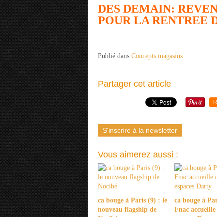
DES DEMAIN: REVEN
POUR LA RENTREE 
Publié dans
Concepts magasins
Partager cet article
R
S'inscrire à la newsletter
Vous aimerez aussi :
ca bouge à Paris (9) : le
ca bouge à Pari
nouveau flagship de
Fnac accueille