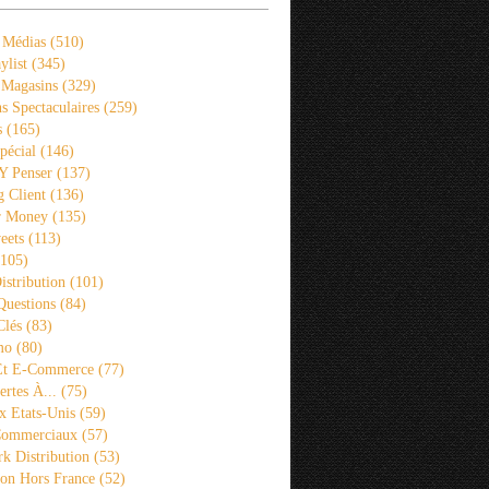
 Médias
(510)
ylist
(345)
 Magasins
(329)
s Spectaculaires
(259)
s
(165)
pécial
(146)
 Y Penser
(137)
 Client
(136)
r Money
(135)
eets
(113)
105)
istribution
(101)
Questions
(84)
Clés
(83)
mo
(80)
 Et E-Commerce
(77)
rtes À...
(75)
x Etats-Unis
(59)
Commerciaux
(57)
k Distribution
(53)
ion Hors France
(52)