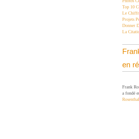
Photos C
Top 10 C
Le Chiff
Projets 
Donner 
La Citati
Fran
en r
Frank Ro
a fondé e
Rosenthal