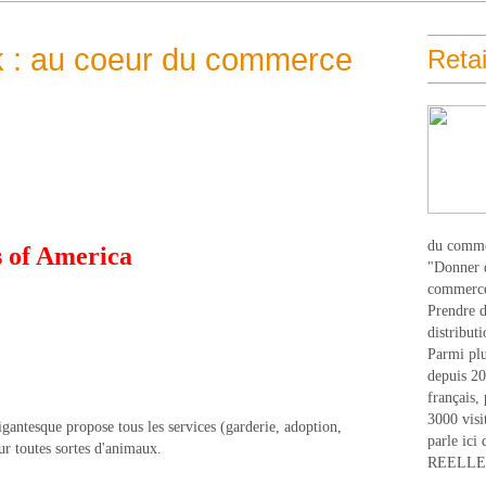
 : au coeur du commerce
Retai
du comme
s of America
"Donner d
commerce
Prendre du
distribut
Parmi plu
depuis 20
français,
3000 visi
igantesque propose tous les services (garderie, adoption,
parle ici 
our toutes sortes d'animaux.
REELLEM