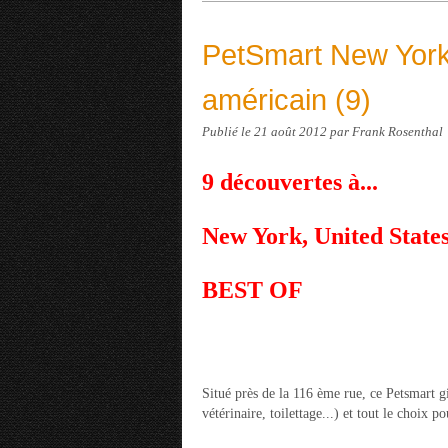
PetSmart New York
américain (9)
Publié le
21 août 2012
par Frank Rosenthal
9 découvertes à...
New York, United State
BEST OF
Situé près de la 116 ème rue, ce Petsmart g
vétérinaire, toilettage...) et tout le choix p