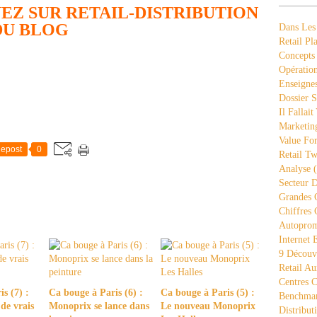
EZ SUR RETAIL-DISTRIBUTION
DU BLOG
Dans Les
Retail Pla
Concepts
Opération
Enseigne
Dossier S
Il Fallait
Marketing
Value Fo
epost
0
Retail Tw
Analyse
(
Secteur D
Grandes 
Chiffres 
Autopro
Internet
9 Découve
Retail Au
Centres 
s (7) :
Ca bouge à Paris (6) :
Ca bouge à Paris (5) :
Benchmar
 de vrais
Monoprix se lance dans
Le nouveau Monoprix
Distribut