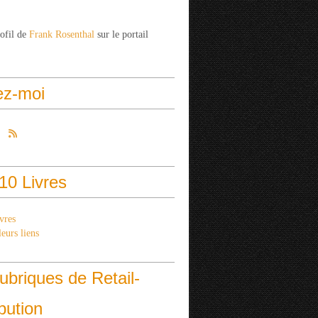
rofil de
Frank Rosenthal
sur le portail
ez-moi
10 Livres
vres
eurs liens
ubriques de Retail-
ibution