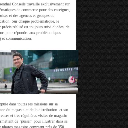
enthal Conseils travaille exclusivement sur
ématiques de commerce pour des enseignes,
prises et des agences et groupes de
ation. Sur chaque problématique, le
 précis réalisé est toujours suivi d'idées, de
ons pour répondre aux problématiques
g et communication.
ppuie dans toutes ses missions sur sa
nce du magasin et de la distribution et sur
euses et très régulières visites de magasin
ermettent de "puiser" pour illustrer dans sa
e photos magasins comptant près de 350