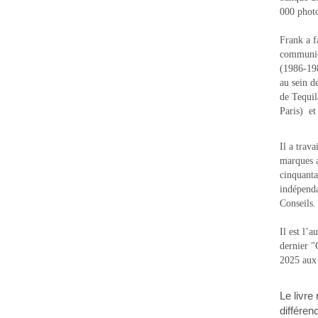
000 photo
Frank a f
communic
(1986-1988
au sein d
de Tequi
Paris) e
Il a trav
marques a
cinquanta
indépenda
Conseils.
Il est l’
dernier 
2025 aux
Le livre
différen