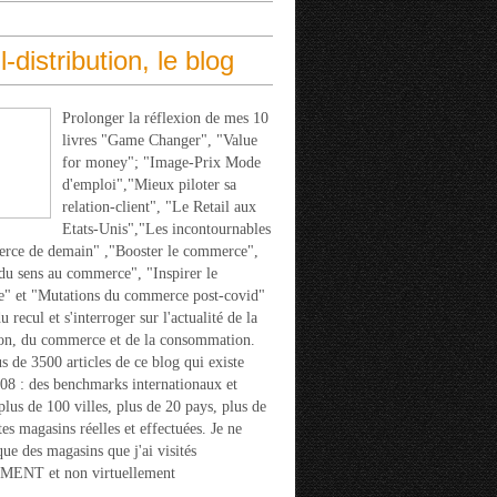
l-distribution, le blog
Prolonger la réflexion de mes 10
livres "Game Changer", "Value
for money"; "Image-Prix Mode
d'emploi","Mieux piloter sa
relation-client", "Le Retail aux
Etats-Unis","Les incontournables
rce de demain" ,"Booster le commerce",
u sens au commerce", "Inspirer le
" et "Mutations du commerce post-covid"
 recul et s'interroger sur l'actualité de la
ion, du commerce et de la consommation.
s de 3500 articles de ce blog qui existe
08 : des benchmarks internationaux et
 plus de 100 villes, plus de 20 pays, plus de
tes magasins réelles et effectuées. Je ne
que des magasins que j'ai visités
ENT et non virtuellement