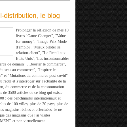
l-distribution, le blog
Prolonger la réflexion de mes 10
livres "Game Changer", "Value
for money"; "Image-Prix Mode
d'emploi","Mieux piloter sa
relation-client", "Le Retail aux
Etats-Unis","Les incontournables
rce de demain" ,"Booster le commerce",
u sens au commerce", "Inspirer le
" et "Mutations du commerce post-covid"
 recul et s'interroger sur l'actualité de la
ion, du commerce et de la consommation.
s de 3500 articles de ce blog qui existe
08 : des benchmarks internationaux et
 plus de 100 villes, plus de 20 pays, plus de
tes magasins réelles et effectuées. Je ne
que des magasins que j'ai visités
ENT et non virtuellement