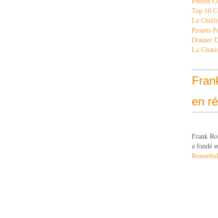
Photos C
Top 10 C
Le Chiff
Projets 
Donner 
La Citati
Fran
en r
Frank Ro
a fondé e
Rosenthal