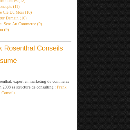
ommentées
(12)
oncepts
(11)
re Clé Du Mois
(10)
Pour Demain
(10)
Du Sens Au Commerce
(9)
on
(9)
k Rosenthal Conseils
ésumé
senthal, expert en marketing du commerce
n 2008 sa structure de consulting :
Frank
 Conseils.