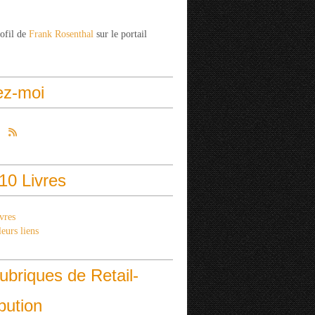
rofil de
Frank Rosenthal
sur le portail
ez-moi
10 Livres
vres
eurs liens
ubriques de Retail-
ibution