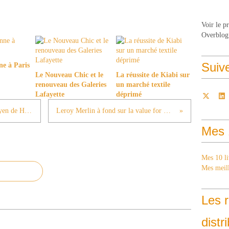
Voir le p
Overblog
Suiv
ne à Paris
Le Nouveau Chic et le
La réussite de Kiabi sur
renouveau des Galeries
un marché textile
Lafayette
déprimé
Beckham pour renforcer le panier moyen de H&M ?
Leroy Merlin à fond sur la value for money
Mes 
Mes 10 li
Mes meill
Les r
distr