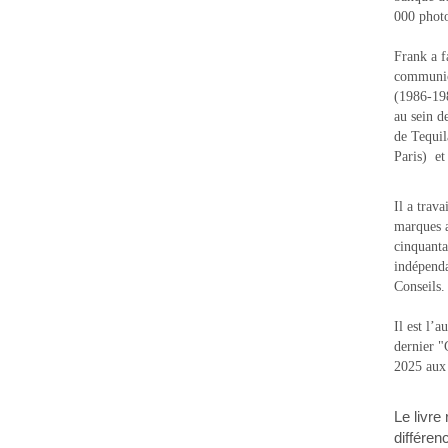
000 photo
Frank a f
communic
(1986-1988
au sein d
de Tequi
Paris) e
Il a trav
marques a
cinquanta
indépenda
Conseils.
Il est l’
dernier 
2025 aux
Le livre
différen