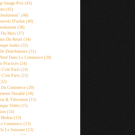
ge Image-Prix
(43)
ons
(41)
Absolument"
(40)
ouvoir D'achat
(40)
bsolument
(38)
 Du Mois
(37)
aux Du Retail
(34)
ique Audio
(32)
De Distributeurs
(31)
 Neuf Dans Le Commerce
(28)
st Practices
(24)
i C'est Paris
(24)
i C'est Paris
(23)
(22)
s Du Commerce
(20)
ement Durable
(18)
ion & Télevision
(15)
ique Vidéo
(15)
sion
(14)
 Medias
(13)
 Le Commerce
(13)
De La Semaine
(13)