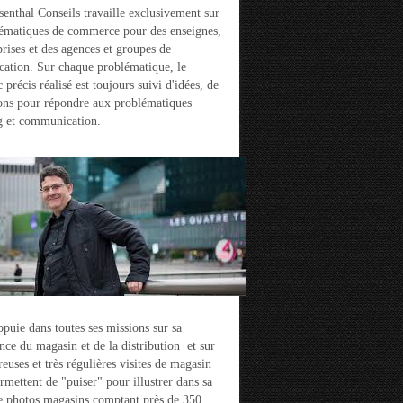
enthal Conseils travaille exclusivement sur
ématiques de commerce pour des enseignes,
prises et des agences et groupes de
ation. Sur chaque problématique, le
 précis réalisé est toujours suivi d'idées, de
ons pour répondre aux problématiques
g et communication.
ppuie dans toutes ses missions sur sa
nce du magasin et de la distribution et sur
euses et très régulières visites de magasin
ermettent de "puiser" pour illustrer dans sa
e photos magasins comptant près de 350