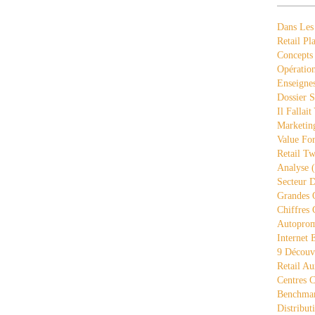
Dans Les
Retail Pla
Concepts
Opération
Enseigne
Dossier S
Il Fallait
Marketing
Value Fo
Retail Tw
Analyse
(
Secteur D
Grandes 
Chiffres 
Autopro
Internet
9 Découve
Retail Au
Centres 
Benchmar
Distribut