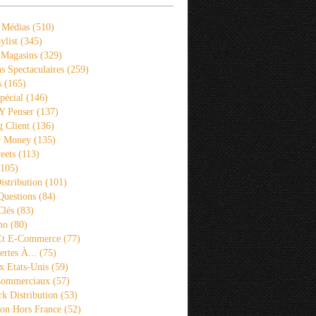
 Médias
(510)
ylist
(345)
 Magasins
(329)
s Spectaculaires
(259)
s
(165)
pécial
(146)
 Y Penser
(137)
 Client
(136)
r Money
(135)
eets
(113)
105)
istribution
(101)
Questions
(84)
Clés
(83)
mo
(80)
 Et E-Commerce
(77)
rtes À...
(75)
x Etats-Unis
(59)
Commerciaux
(57)
k Distribution
(53)
ion Hors France
(52)