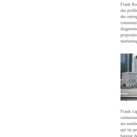
Frank Ros
des probl
des entre
communic
diagnostic
propositi
marketin
Frank s'a
connaissa
ses nombr
qui lui p
banque d