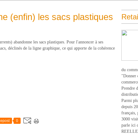
 (enfin) les sacs plastiques
Retai
rrents) abandonne les sacs plastiques. Pour l'annoncer à ses
acs, déclinés de la ligne graphique, ce qui apporte de la cohérence
du comme
"Donner d
commerce
Prendre du
distribut
Parmi plu
depuis 20
français,
3000 visi
epost
0
parle ici 
REELLEM