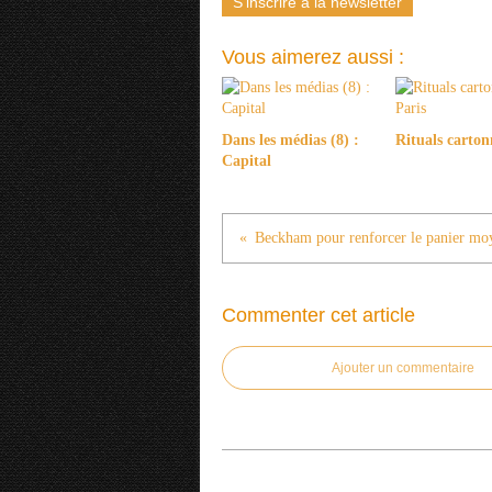
S'inscrire à la newsletter
Vous aimerez aussi :
Dans les médias (8) :
Rituals carton
Capital
Commenter cet article
Ajouter un commentaire