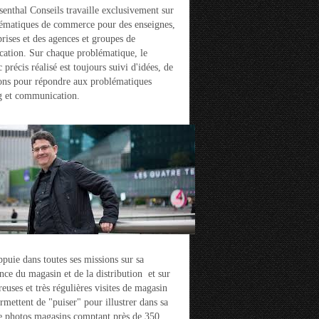
enthal Conseils travaille exclusivement sur
ématiques de commerce pour des enseignes,
prises et des agences et groupes de
ation. Sur chaque problématique, le
 précis réalisé est toujours suivi d'idées, de
ons pour répondre aux problématiques
g et communication.
ppuie dans toutes ses missions sur sa
nce du magasin et de la distribution et sur
euses et très régulières visites de magasin
ermettent de "puiser" pour illustrer dans sa
e photos magasins comptant près de 350