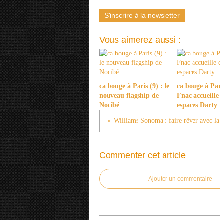
S'inscrire à la newsletter
Vous aimerez aussi :
ca bouge à Paris (9) : le
ca bouge à Pari
nouveau flagship de
Fnac accueille
Nocibé
espaces Darty
Williams Sonoma : faire rêver avec la 
Commenter cet article
Ajouter un commentaire