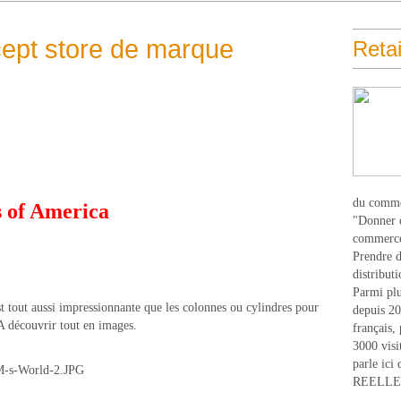
ept store de marque
Retai
du comme
s of America
"Donner d
commerce
Prendre du
distribut
Parmi plu
 tout aussi impressionnante que les colonnes ou cylindres pour
depuis 20
A découvrir tout en images.
français,
3000 visi
parle ici 
REELLEM