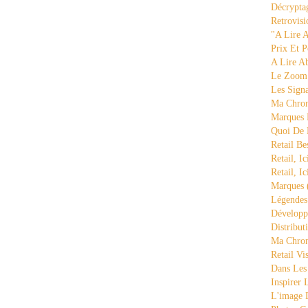
Décrypta
Retrovisi
"a Lire 
Prix Et P
A Lire A
Le Zoom
Les Sign
Ma Chron
Marques 
Quoi De
Retail Be
Retail, Ic
Retail, Ic
Marques
Légende
Développ
Distribut
Ma Chron
Retail Vi
Dans Les
Inspirer
L'image 