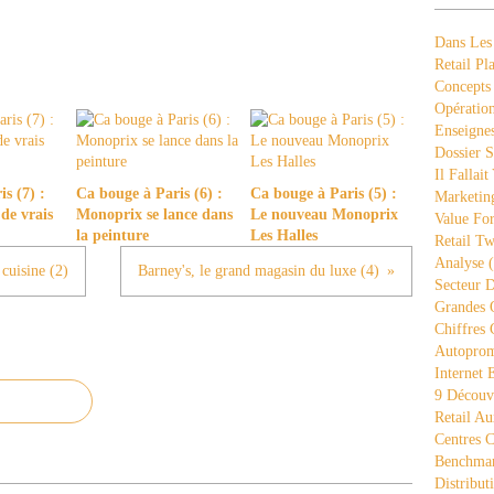
Dans Les
Retail Pla
Concepts
Opération
Enseigne
Dossier S
Il Fallait
s (7) :
Ca bouge à Paris (6) :
Ca bouge à Paris (5) :
Marketing
 de vrais
Monoprix se lance dans
Le nouveau Monoprix
Value Fo
la peinture
Les Halles
Retail Tw
Analyse
(
cuisine (2)
Barney's, le grand magasin du luxe (4)
Secteur D
Grandes 
Chiffres 
Autopro
Internet
9 Découve
Retail Au
Centres 
Benchmar
Distribut