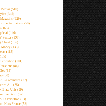
 Médias
(510)
ylist
(345)
 Magasins
(329)
s Spectaculaires
(259)
s
(165)
pécial
(146)
 Y Penser
(137)
 Client
(136)
r Money
(135)
eets
(113)
105)
istribution
(101)
Questions
(84)
Clés
(83)
mo
(80)
 Et E-Commerce
(77)
rtes À...
(75)
x Etats-Unis
(59)
Commerciaux
(57)
k Distribution
(53)
ion Hors France
(52)