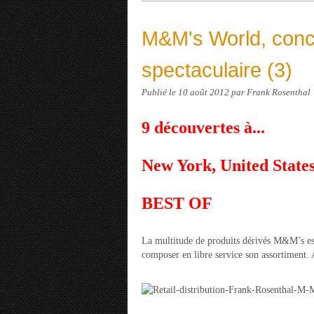
M&M's World, conc
spectaculaire (3)
Publié le
10 août 2012
par Frank Rosenthal
9 découvertes à...
New York, United State
BEST OF
La multitude de produits dérivés M&M’s est
composer en libre service son assortiment. 