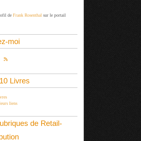
rofil de
Frank Rosenthal
sur le portail
ez-moi
10 Livres
vres
eurs liens
ubriques de Retail-
ibution