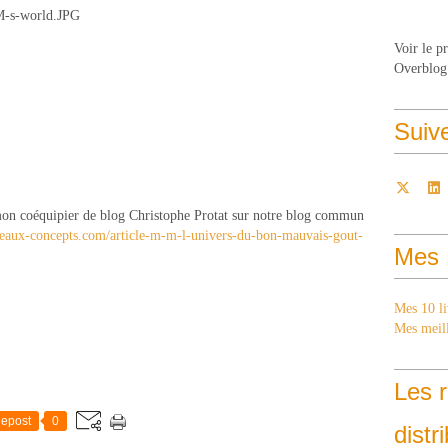
Voir le p
Overblog
Suiv
 mon coéquipier de blog Christophe Protat sur notre blog commun
eaux-concepts.com/article-m-m-l-univers-du-bon-mauvais-gout-
Mes 
Mes 10 li
Mes meill
Les r
epost
0
distr