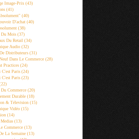
ge Image-Prix
(43)
ons
(41)
Absolument"
(40)
ouvoir D'achat
(40)
bsolument
(38)
 Du Mois
(37)
aux Du Retail
(34)
ique Audio
(32)
De Distributeurs
(31)
 Neuf Dans Le Commerce
(28)
st Practices
(24)
i C'est Paris
(24)
i C'est Paris
(23)
(22)
s Du Commerce
(20)
ement Durable
(18)
ion & Télevision
(15)
ique Vidéo
(15)
sion
(14)
 Medias
(13)
 Le Commerce
(13)
De La Semaine
(13)