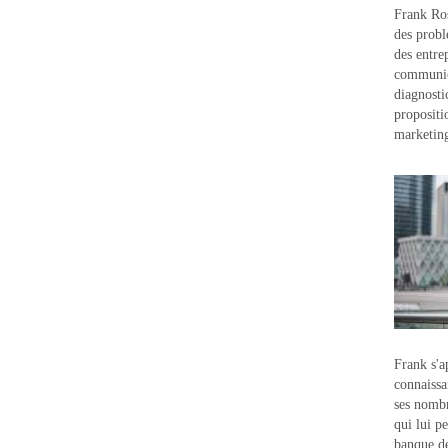
Frank Ros
des probl
des entre
communic
diagnostic
propositi
marketin
Frank s'a
connaissa
ses nombr
qui lui p
banque d