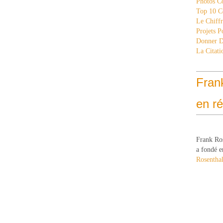
Photos C
Top 10 C
Le Chiff
Projets 
Donner 
La Citati
Fran
en r
Frank Ro
a fondé e
Rosenthal