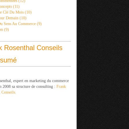
ommentées
(12)
oncepts
(11)
re Clé Du Mois
(10)
Pour Demain
(10)
Du Sens Au Commerce
(9)
on
(9)
k Rosenthal Conseils
ésumé
senthal, expert en marketing du commerce
n 2008 sa structure de consulting :
Frank
 Conseils.