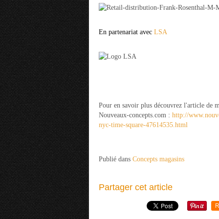
En partenariat avec
LSA
Pour en savoir plus découvrez l'article de
Nouveaux-concepts.com :
http://www.nouv
nyc-time-square-47614535.html
Publié dans
Concepts magasins
Partager cet article
R