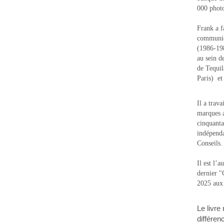
000 photo
Frank a f
communic
(1986-1988
au sein d
de Tequi
Paris) e
Il a trav
marques a
cinquanta
indépenda
Conseils.
Il est l’
dernier 
2025 aux
Le livre
différen