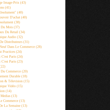
ge Image-Prix
(43)
ons
(41)
Absolument"
(40)
ouvoir D'achat
(40)
bsolument
(38)
 Du Mois
(37)
aux Du Retail
(34)
ique Audio
(32)
De Distributeurs
(31)
 Neuf Dans Le Commerce
(28)
st Practices
(24)
i C'est Paris
(24)
i C'est Paris
(23)
(22)
s Du Commerce
(20)
ement Durable
(18)
ion & Télevision
(15)
ique Vidéo
(15)
sion
(14)
 Medias
(13)
 Le Commerce
(13)
De La Semaine
(13)