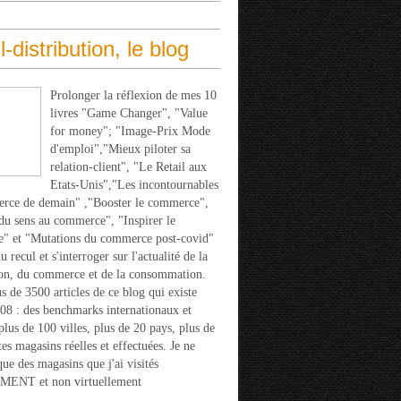
l-distribution, le blog
Prolonger la réflexion de mes 10
livres "Game Changer", "Value
for money"; "Image-Prix Mode
d'emploi","Mieux piloter sa
relation-client", "Le Retail aux
Etats-Unis","Les incontournables
rce de demain" ,"Booster le commerce",
u sens au commerce", "Inspirer le
" et "Mutations du commerce post-covid"
 recul et s'interroger sur l'actualité de la
ion, du commerce et de la consommation.
s de 3500 articles de ce blog qui existe
08 : des benchmarks internationaux et
 plus de 100 villes, plus de 20 pays, plus de
tes magasins réelles et effectuées. Je ne
que des magasins que j'ai visités
ENT et non virtuellement