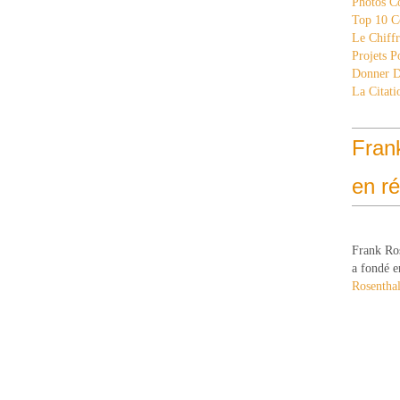
Photos C
Top 10 C
Le Chiff
Projets 
Donner 
La Citati
Fran
en r
Frank Ro
a fondé e
Rosenthal