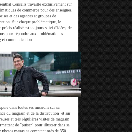
enthal Conseils travaille exclusivement sur
ématiques de commerce pour des enseignes,
prises et des agences et groupes de
ation. Sur chaque problématique, le
 précis réalisé est toujours suivi d'idées, de
ons pour répondre aux problématiques
g et communication.
ppuie dans toutes ses missions sur sa
nce du magasin et de la distribution et sur
euses et très régulières visites de magasin
ermettent de "puiser" pour illustrer dans sa
e photos magasins comptant près de 350