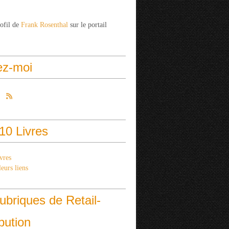
rofil de
Frank Rosenthal
sur le portail
ez-moi
10 Livres
vres
eurs liens
ubriques de Retail-
ibution