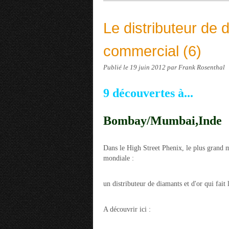
Le distributeur de 
commercial (6)
Publié le
19 juin 2012
par Frank Rosenthal
9 découvertes à...
Bombay/Mumbai,Inde
Dans le High Street Phenix, le plus grand m
mondiale :
un distributeur de diamants et d'or qui fait l
A découvrir ici :