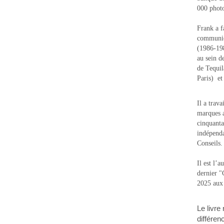
000 photo
Frank a f
communic
(1986-1988
au sein d
de Tequi
Paris) e
Il a trav
marques a
cinquanta
indépenda
Conseils.
Il est l’
dernier 
2025 aux
Le livre
différen