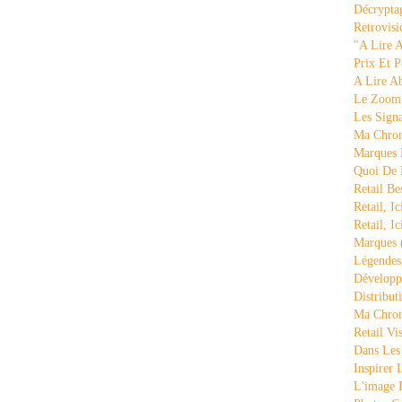
Décrypta
Retrovisi
"a Lire 
Prix Et P
A Lire A
Le Zoom
Les Sign
Ma Chron
Marques 
Quoi De
Retail Be
Retail, Ic
Retail, Ic
Marques
Légende
Développ
Distribut
Ma Chron
Retail Vi
Dans Les
Inspirer
L'image 