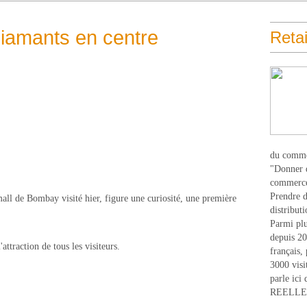
diamants en centre
Retai
du comme
"Donner d
commerce
Prendre du
all de Bombay visité hier, figure une curiosité, une première
distribut
Parmi plu
depuis 20
'attraction de tous les visiteurs.
français,
3000 visi
parle ici 
REELLEM