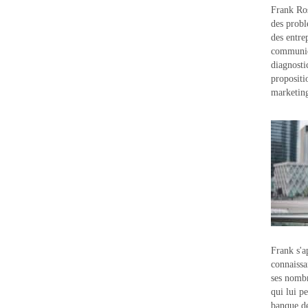
Frank Ros
des probl
des entre
communic
diagnostic
propositi
marketin
Frank s'a
connaissa
ses nombr
qui lui p
banque d