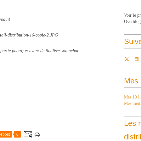
Voir le p
roduit
Overblog
Suiv
 partie photo) et avant de finaliser son achat
Mes 
Mes 10 li
Mes meill
Les r
epost
0
distr