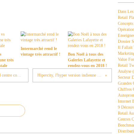
Dans Les
Retail Pla
Concepts
Opération
Enseigne
Dossier S
Il Fallait
Intermarché rend le
Marketing
s
vintage très attractif !
Bon Noël à tous des
Value Fo
une très
Galeries Lafayette et
Retail Tw
ntale
rendez-vous en 2018 !
Analyse
(
HighStreetPhoenix Mall, le plus grand centre commercial de Bombay (5)
Hipercity, l'hyper version indienne (avec Waitrose) (7)
Secteur D
Grandes 
Chiffres 
Autopro
Internet
9 Découve
Retail Au
Centres 
Benchmar
Distribut