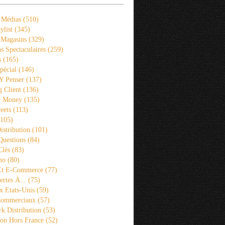
 Médias
(510)
ylist
(345)
 Magasins
(329)
s Spectaculaires
(259)
s
(165)
pécial
(146)
 Y Penser
(137)
 Client
(136)
r Money
(135)
eets
(113)
105)
istribution
(101)
Questions
(84)
Clés
(83)
mo
(80)
 Et E-Commerce
(77)
rtes À...
(75)
x Etats-Unis
(59)
Commerciaux
(57)
k Distribution
(53)
ion Hors France
(52)