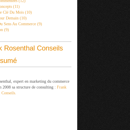
ommentées
(12)
oncepts
(11)
re Clé Du Mois
(10)
Pour Demain
(10)
Du Sens Au Commerce
(9)
on
(9)
k Rosenthal Conseils
ésumé
senthal, expert en marketing du commerce
n 2008 sa structure de consulting :
Frank
 Conseils.