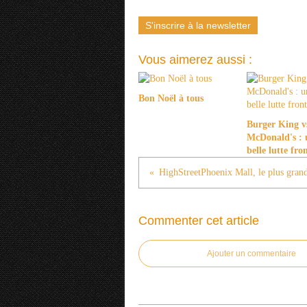
S'inscrire à la newsletter
Vous aimerez aussi :
Bon Noël à tous
Burger King v
McDonald's : 
belle lutte fro
Commenter cet article
Ajouter un commentaire