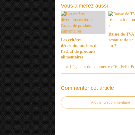
Vous aimerez aussi :
Baisse de TVA 
Les critères
restauration : 
déterminants lors de
on ?
l'achat de produits
alimentaires
Commenter cet article
Ajouter un commentaire