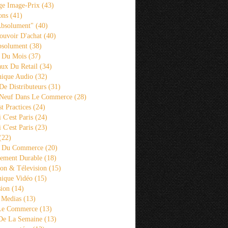
ge Image-Prix
(43)
ons
(41)
Absolument"
(40)
ouvoir D'achat
(40)
bsolument
(38)
 Du Mois
(37)
aux Du Retail
(34)
ique Audio
(32)
De Distributeurs
(31)
 Neuf Dans Le Commerce
(28)
st Practices
(24)
i C'est Paris
(24)
i C'est Paris
(23)
(22)
s Du Commerce
(20)
ement Durable
(18)
ion & Télevision
(15)
ique Vidéo
(15)
sion
(14)
 Medias
(13)
 Le Commerce
(13)
De La Semaine
(13)