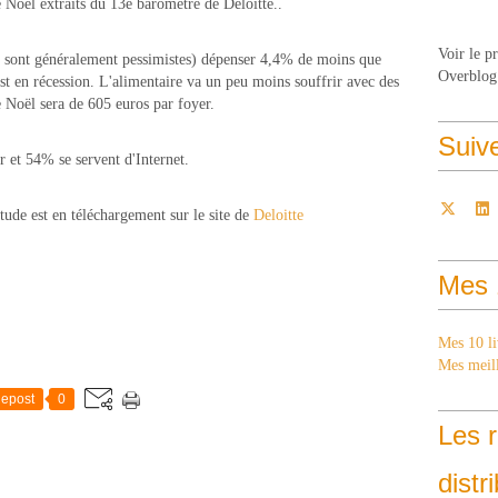
e Noel extraits du 13è baromètre de Deloitte..
Voir le p
ls sont généralement pessimistes) dépenser 4,4% de moins que
Overblog
st en récession. L'alimentaire va un peu moins souffrir avec des
 Noël sera de 605 euros par foyer.
Suiv
 et 54% se servent d'Internet.
tude est en téléchargement sur le site de
Deloitte
Mes 
Mes 10 li
Mes meill
epost
0
Les r
distr