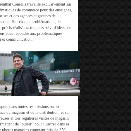
enthal Conseils travaille exclusivement sur
ématiques de commerce pour des enseignes,
prises et des agences et groupes de
ation. Sur chaque problématique, le
 précis réalisé est toujours suivi d'idées, de
ons pour répondre aux problématiques
g et communication.
ppuie dans toutes ses missions sur sa
nce du magasin et de la distribution et sur
euses et très régulières visites de magasin
ermettent de "puiser" pour illustrer dans sa
e photos magasins comptant près de 350