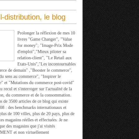
l-distribution, le blog
Prolonger la réflexion de mes 10
livres "Game Changer", "Value
for money"; "Image-Prix Mode
d'emploi","Mieux piloter sa
relation-client", "Le Retail aux
Etats-Unis","Les incontournables
rce de demain" ,"Booster le commerce",
u sens au commerce", "Inspirer le
" et "Mutations du commerce post-covid"
 recul et s'interroger sur l'actualité de la
ion, du commerce et de la consommation.
s de 3500 articles de ce blog qui existe
08 : des benchmarks internationaux et
 plus de 100 villes, plus de 20 pays, plus de
tes magasins réelles et effectuées. Je ne
que des magasins que j'ai visités
ENT et non virtuellement