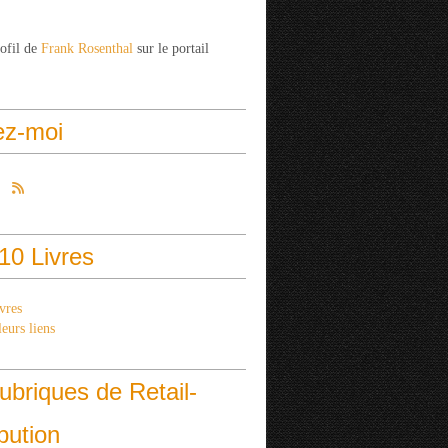
rofil de
Frank Rosenthal
sur le portail
ez-moi
10 Livres
vres
eurs liens
ubriques de Retail-
ibution