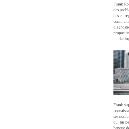
Frank Ros
des probl
des entre
communic
diagnostic
propositi
marketin
Frank s'a
connaissa
ses nombr
qui lui p
banque d