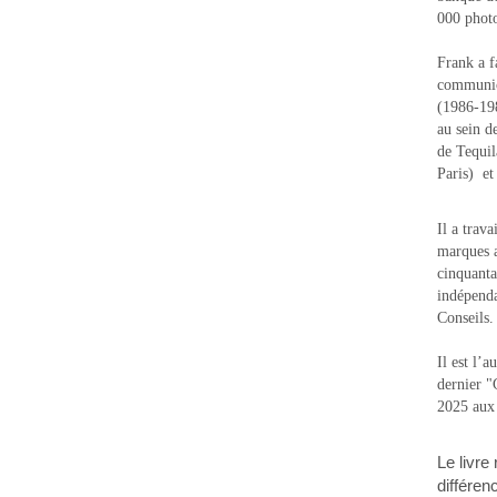
000 photo
Frank a f
communic
(1986-1988
au sein d
de Tequi
Paris) e
Il a trav
marques a
cinquanta
indépenda
Conseils.
Il est l’
dernier 
2025 aux
Le livre
différen