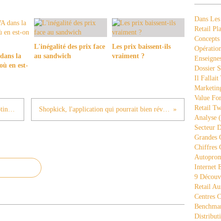
Dans Les
Retail Pla
Concepts
L'inégalité des prix face
Les prix baissent-ils
Opération
dans la
au sandwich
vraiment ?
Enseigne
où en est-
Dossier S
Il Fallait
Marketing
Value Fo
Retail Tw
Légendes du commerce n°6 : Felix Potin : on y revient ! (suite)
Shopkick, l'application qui pourrait bien révolutionner le commerce
Analyse
(
Secteur D
Grandes 
Chiffres 
Autopro
Internet
9 Découve
Retail Au
Centres 
Benchmar
Distribut