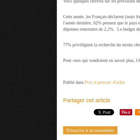
Voici quelques chiffres sur les prévisions d
Cette année, les Français déclarent (mais i
l'année dernière, 62% pensent que le pays e
dépenses restreintes de 2,2%. Le budget de
77% privilégient la recherche du moins cher
Pour ceux qui voudraient en savoir plus, l'é
Publié dans
Prix et pouvoir d'achat
Partager cet article
R
S'inscrire à la newsletter