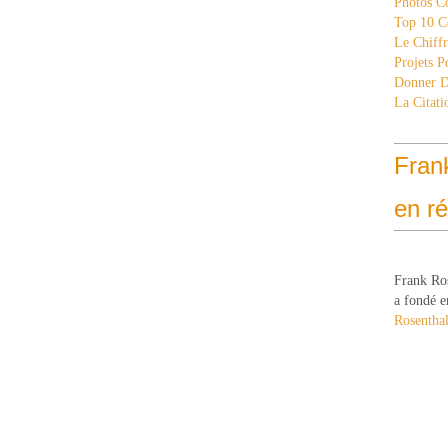
Photos C
Top 10 C
Le Chiff
Projets 
Donner 
La Citati
Fran
en r
Frank Ro
a fondé e
Rosenthal