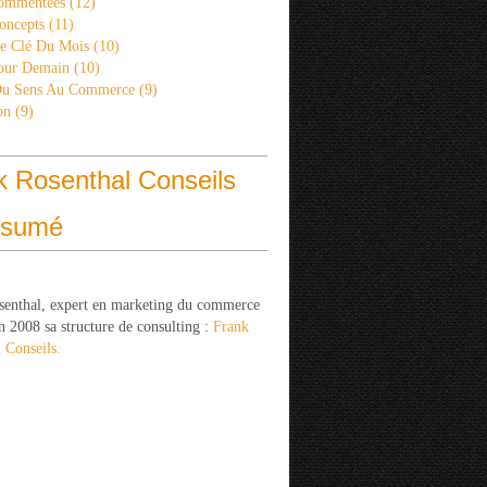
ommentées
(12)
oncepts
(11)
re Clé Du Mois
(10)
Pour Demain
(10)
Du Sens Au Commerce
(9)
on
(9)
k Rosenthal Conseils
ésumé
senthal, expert en marketing du commerce
n 2008 sa structure de consulting :
Frank
 Conseils.