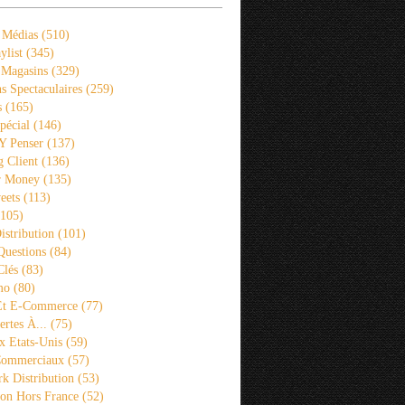
 Médias
(510)
ylist
(345)
 Magasins
(329)
s Spectaculaires
(259)
s
(165)
pécial
(146)
 Y Penser
(137)
 Client
(136)
r Money
(135)
eets
(113)
105)
istribution
(101)
Questions
(84)
Clés
(83)
mo
(80)
 Et E-Commerce
(77)
rtes À...
(75)
x Etats-Unis
(59)
Commerciaux
(57)
k Distribution
(53)
ion Hors France
(52)