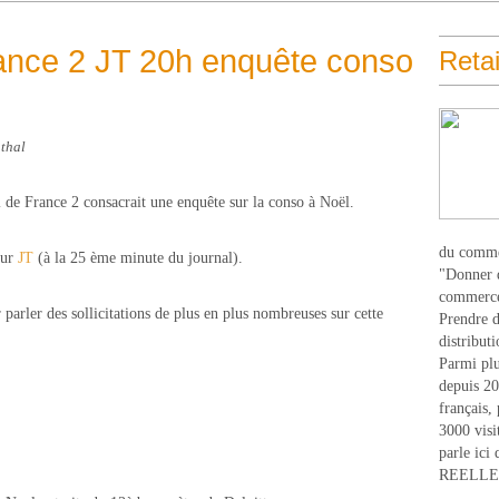
rance 2 JT 20h enquête conso
Retai
thal
 de France 2 consacrait une enquête sur la conso à Noël.
du comme
sur
JT
(à la 25 ème minute du journal).
"Donner d
commerce
 parler des sollicitations de plus en plus nombreuses sur cette
Prendre du
distribut
Parmi plu
depuis 20
français,
3000 visi
parle ici 
REELLEM