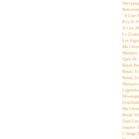
Décrypta
Retrovisi
"a Lire 
Prix Et P
A Lire A
Le Zoom
Les Sign
Ma Chron
Marques 
Quoi De
Retail Be
Retail, Ic
Retail, Ic
Marques
Légende
Développ
Distribut
Ma Chron
Retail Vi
Dans Les
Inspirer
L'image 