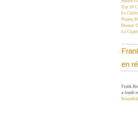
Photos C
Top 10 C
Le Chiff
Projets 
Donner 
La Citati
Fran
en r
Frank Ro
a fondé e
Rosenthal