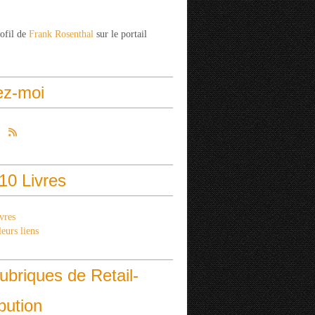
rofil de
Frank Rosenthal
sur le portail
ez-moi
10 Livres
vres
eurs liens
ubriques de Retail-
ibution