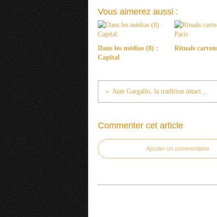
Vous aimerez aussi :
Dans les médias (8) :
Rituals carton
Capital
Juan Gargallo, la tradition intacte (2)
Commenter cet article
Ajouter un commentaire