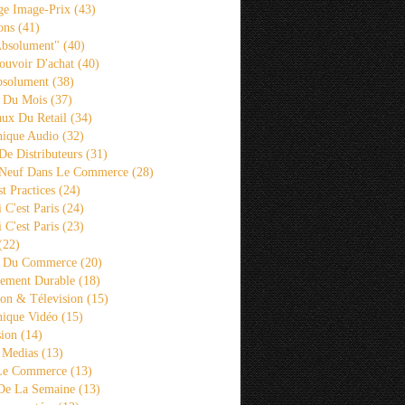
ge Image-Prix
(43)
ons
(41)
Absolument"
(40)
ouvoir D'achat
(40)
bsolument
(38)
 Du Mois
(37)
aux Du Retail
(34)
ique Audio
(32)
De Distributeurs
(31)
 Neuf Dans Le Commerce
(28)
st Practices
(24)
i C'est Paris
(24)
i C'est Paris
(23)
(22)
s Du Commerce
(20)
ement Durable
(18)
ion & Télevision
(15)
ique Vidéo
(15)
sion
(14)
 Medias
(13)
 Le Commerce
(13)
De La Semaine
(13)