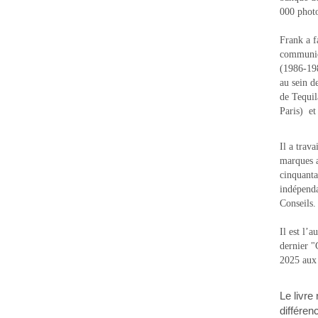
000 photo
Frank a f
communic
(1986-1988
au sein d
de Tequi
Paris) e
Il a trav
marques a
cinquanta
indépenda
Conseils.
Il est l’
dernier 
2025 aux
Le livre
différen