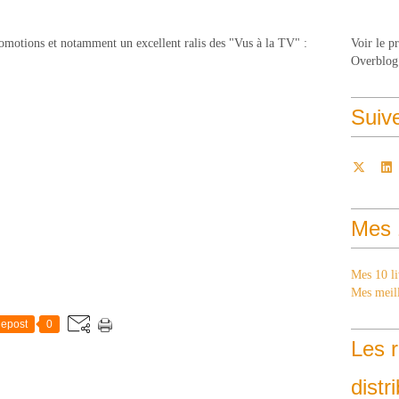
motions et notamment un excellent ralis des "Vus à la TV" :
Voir le p
Overblog
Suiv
Mes 
Mes 10 li
Mes meill
epost
0
Les r
distr