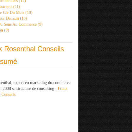
ommentées
(12)
oncepts
(11)
re Clé Du Mois
(10)
Pour Demain
(10)
Du Sens Au Commerce
(9)
on
(9)
k Rosenthal Conseils
ésumé
senthal, expert en marketing du commerce
n 2008 sa structure de consulting :
Frank
 Conseils.