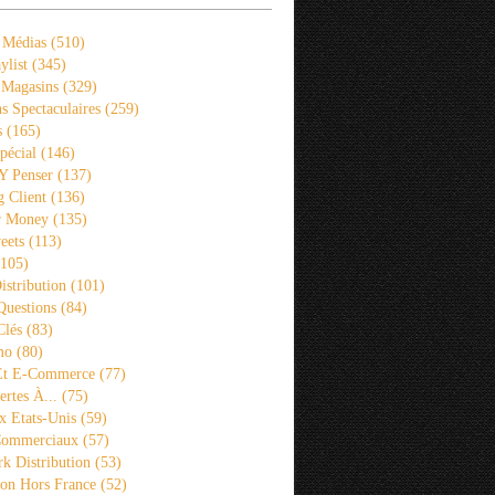
 Médias
(510)
ylist
(345)
 Magasins
(329)
s Spectaculaires
(259)
s
(165)
pécial
(146)
 Y Penser
(137)
 Client
(136)
r Money
(135)
eets
(113)
105)
istribution
(101)
Questions
(84)
Clés
(83)
mo
(80)
 Et E-Commerce
(77)
rtes À...
(75)
x Etats-Unis
(59)
Commerciaux
(57)
k Distribution
(53)
ion Hors France
(52)