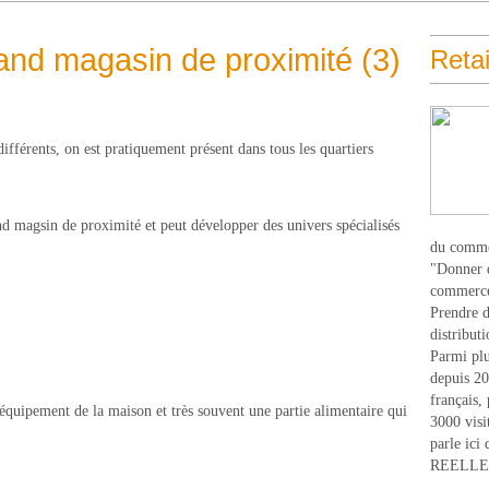
rand magasin de proximité (3)
Retai
fférents, on est pratiquement présent dans tous les quartiers
d magsin de proximité et peut développer des univers spécialisés
du comme
"Donner d
commerce
Prendre du
distribut
Parmi plu
depuis 20
français,
e, équipement de la maison et très souvent une partie alimentaire qui
3000 visi
parle ici 
REELLEM