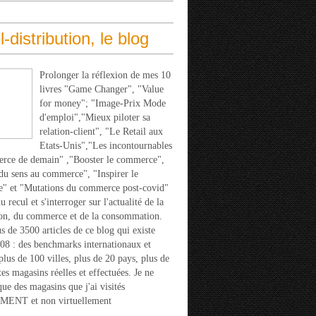
l-distribution, le blog
Prolonger la réflexion de mes 10
livres "Game Changer", "Value
for money"; "Image-Prix Mode
d'emploi","Mieux piloter sa
relation-client", "Le Retail aux
Etats-Unis","Les incontournables
rce de demain" ,"Booster le commerce",
u sens au commerce", "Inspirer le
" et "Mutations du commerce post-covid"
 recul et s'interroger sur l'actualité de la
ion, du commerce et de la consommation.
s de 3500 articles de ce blog qui existe
08 : des benchmarks internationaux et
 plus de 100 villes, plus de 20 pays, plus de
tes magasins réelles et effectuées. Je ne
que des magasins que j'ai visités
ENT et non virtuellement