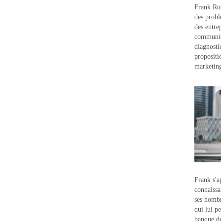
Frank Ros
des probl
des entre
communic
diagnostic
propositi
marketin
Frank s'a
connaissa
ses nombr
qui lui p
banque d