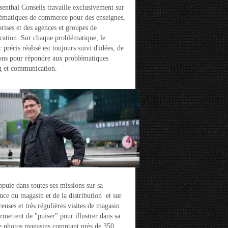
enthal Conseils travaille exclusivement sur
ématiques de commerce pour des enseignes,
prises et des agences et groupes de
ation. Sur chaque problématique, le
 précis réalisé est toujours suivi d'idées, de
ons pour répondre aux problématiques
g et communication.
ppuie dans toutes ses missions sur sa
nce du magasin et de la distribution et sur
euses et très régulières visites de magasin
ermettent de "puiser" pour illustrer dans sa
e photos magasins comptant près de 350