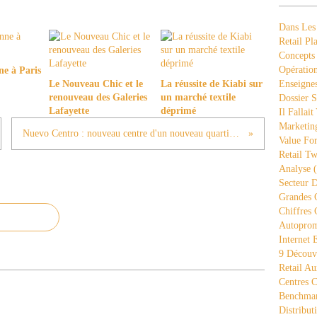
Dans Les
Retail Pla
Concepts
Opération
ne à Paris
Le Nouveau Chic et le
La réussite de Kiabi sur
Enseigne
renouveau des Galeries
un marché textile
Dossier S
Lafayette
déprimé
Il Fallait
Marketing
Nuevo Centro : nouveau centre d'un nouveau quartier (4)
Value Fo
Retail Tw
Analyse
(
Secteur D
Grandes 
Chiffres 
Autopro
Internet
9 Découve
Retail Au
Centres 
Benchmar
Distribut