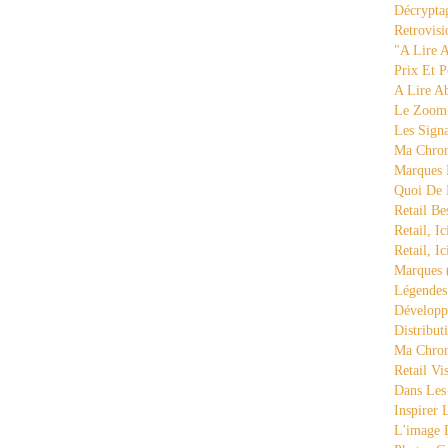
Décrypta
Retrovisi
"a Lire 
Prix Et P
A Lire A
Le Zoom
Les Sign
Ma Chron
Marques 
Quoi De
Retail Be
Retail, Ic
Retail, Ic
Marques
Légende
Développ
Distribut
Ma Chron
Retail Vi
Dans Les
Inspirer
L'image 