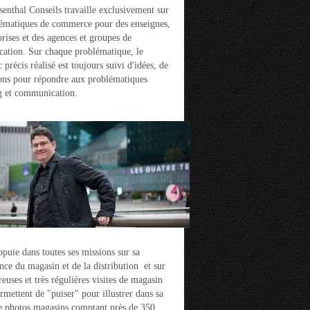
enthal Conseils travaille exclusivement sur
ématiques de commerce pour des enseignes,
prises et des agences et groupes de
ation. Sur chaque problématique, le
 précis réalisé est toujours suivi d'idées, de
ons pour répondre aux problématiques
g et communication.
ppuie dans toutes ses missions sur sa
nce du magasin et de la distribution et sur
euses et très régulières visites de magasin
ermettent de "puiser" pour illustrer dans sa
e photos magasins comptant près de 350