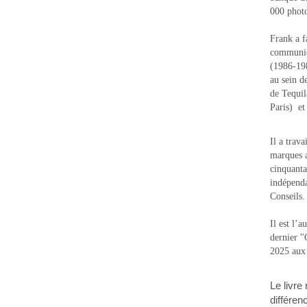
000 photo
Frank a f
communic
(1986-1988
au sein d
de Tequi
Paris) e
Il a trav
marques a
cinquanta
indépenda
Conseils.
Il est l’
dernier 
2025 aux
Le livre
différen