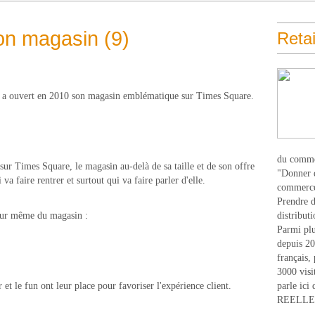
son magasin (9)
Retai
qui a ouvert en 2010 son magasin emblématique sur Times Square.
du comme
ur Times Square, le magasin au-delà de sa taille et de son offre
"Donner d
 va faire rentrer et surtout qui va faire parler d'elle.
commerce
Prendre du
oeur même du magasin :
distribut
Parmi plu
depuis 20
français,
3000 visi
t le fun ont leur place pour favoriser l'expérience client.
parle ici 
REELLEM