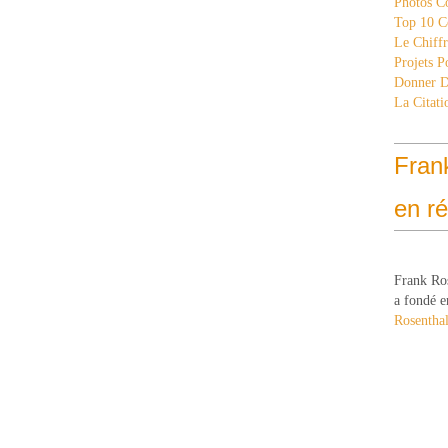
Photos C
Top 10 C
Le Chiff
Projets 
Donner 
La Citati
Fran
en r
Frank Ro
a fondé e
Rosenthal