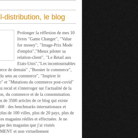
l-distribution, le blog
Prolonger la réflexion de mes 10
livres "Game Changer", "Value
for money"; "Image-Prix Mode
d'emploi","Mieux piloter sa
relation-client", "Le Retail aux
Etats-Unis","Les incontournables
rce de demain" ,"Booster le commerce",
u sens au commerce", "Inspirer le
" et "Mutations du commerce post-covid"
 recul et s'interroger sur l'actualité de la
ion, du commerce et de la consommation.
s de 3500 articles de ce blog qui existe
08 : des benchmarks internationaux et
 plus de 100 villes, plus de 20 pays, plus de
tes magasins réelles et effectuées. Je ne
que des magasins que j'ai visités
ENT et non virtuellement