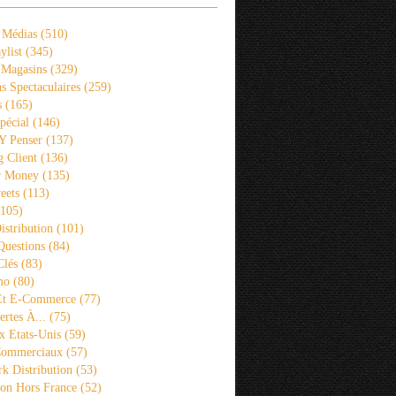
 Médias
(510)
ylist
(345)
 Magasins
(329)
s Spectaculaires
(259)
s
(165)
pécial
(146)
 Y Penser
(137)
 Client
(136)
r Money
(135)
eets
(113)
105)
istribution
(101)
Questions
(84)
Clés
(83)
mo
(80)
 Et E-Commerce
(77)
rtes À...
(75)
x Etats-Unis
(59)
Commerciaux
(57)
k Distribution
(53)
ion Hors France
(52)