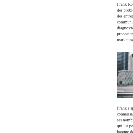
Frank Ros
des probl
des entre
communic
diagnostic
propositi
marketin
Frank s'a
connaissa
ses nombr
qui lui p
banque d