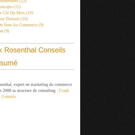
ommentées
(12)
oncepts
(11)
re Clé Du Mois
(10)
Pour Demain
(10)
Du Sens Au Commerce
(9)
on
(9)
k Rosenthal Conseils
ésumé
senthal, expert en marketing du commerce
n 2008 sa structure de consulting :
Frank
 Conseils.