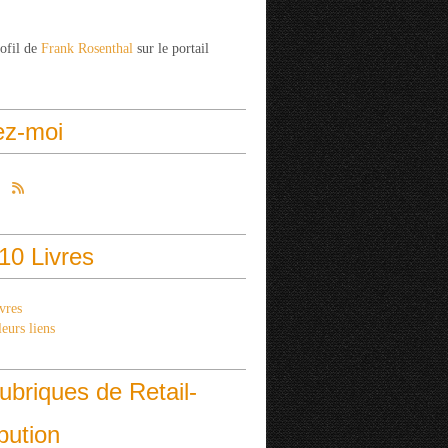
rofil de
Frank Rosenthal
sur le portail
ez-moi
10 Livres
vres
eurs liens
ubriques de Retail-
ibution