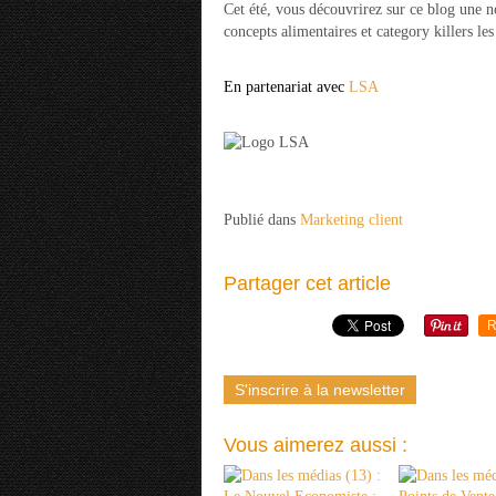
Cet été, vous découvrirez sur ce blog une 
concepts alimentaires et category killers le
En partenariat avec
LSA
Publié dans
Marketing client
Partager cet article
R
S'inscrire à la newsletter
Vous aimerez aussi :