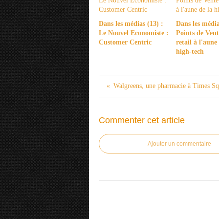
Dans les médias (13) :
Dans les média
Le Nouvel Economiste :
Points de Vente
Customer Centric
retail à l'aune
high-tech
Walgreens, une pharmacie à Times Sq
Commenter cet article
Ajouter un commentaire