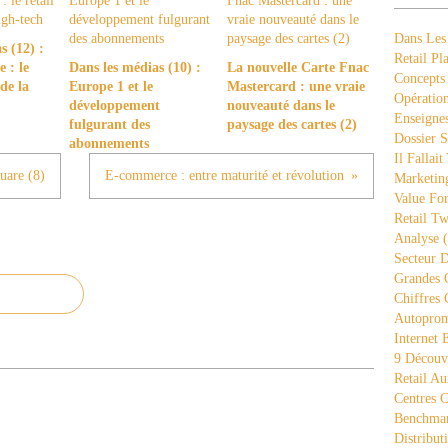
Dans Les
s (12) :
Retail Pla
 : le
Dans les médias (10) :
La nouvelle Carte Fnac
Concepts
 de la
Europe 1 et le
Mastercard : une vraie
Opération
développement
nouveauté dans le
Enseigne
fulgurant des
paysage des cartes (2)
Dossier S
abonnements
Il Fallait
uare (8)
E-commerce : entre maturité et révolution
Marketing
Value Fo
Retail Tw
Analyse
(
Secteur D
Grandes 
Chiffres 
Autopro
Internet
9 Découve
Retail Au
Centres 
Benchmar
Distribut