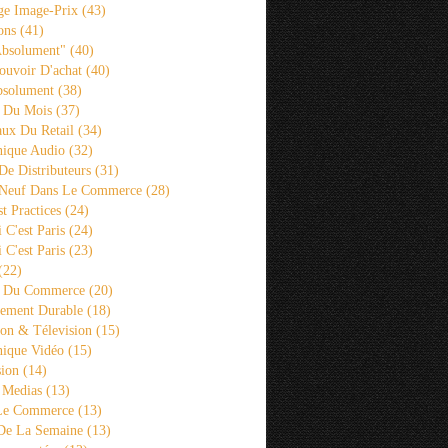
ge Image-Prix
(43)
ons
(41)
Absolument"
(40)
ouvoir D'achat
(40)
bsolument
(38)
 Du Mois
(37)
aux Du Retail
(34)
ique Audio
(32)
De Distributeurs
(31)
 Neuf Dans Le Commerce
(28)
st Practices
(24)
i C'est Paris
(24)
i C'est Paris
(23)
(22)
s Du Commerce
(20)
ement Durable
(18)
ion & Télevision
(15)
ique Vidéo
(15)
sion
(14)
 Medias
(13)
 Le Commerce
(13)
De La Semaine
(13)