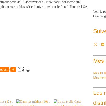
nouvelle série de "9 découvertes à...New York" consacrée aux
s plus remarquables, série à suivre aussi sur le Retail-Tour de LSA.
Voir le p
Overblog
Suiv
Mes 
epost
0
Mes 10 li
Mes meill
Les r
distr