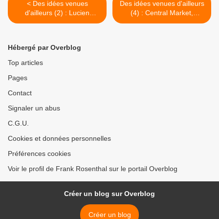
< Des idées venues
Des idées venues d'ailleurs
d'ailleurs (2) : Lucien
(4) : Central Market,
Schweitzer, Luxembourg :
Houston, Texas : champion
le design à l'honneur
du frais >
Hébergé par Overblog
Top articles
Pages
Contact
Signaler un abus
C.G.U.
Cookies et données personnelles
Préférences cookies
Voir le profil de Frank Rosenthal sur le portail Overblog
Créer un blog sur Overblog
Créer un blog