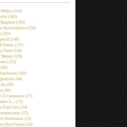
 Médias
(510)
ylist
(345)
 Magasins
(329)
s Spectaculaires
(259)
s
(165)
pécial
(146)
 Y Penser
(137)
 Client
(136)
r Money
(135)
eets
(113)
105)
istribution
(101)
Questions
(84)
Clés
(83)
mo
(80)
 Et E-Commerce
(77)
rtes À...
(75)
x Etats-Unis
(59)
Commerciaux
(57)
k Distribution
(53)
ion Hors France
(52)