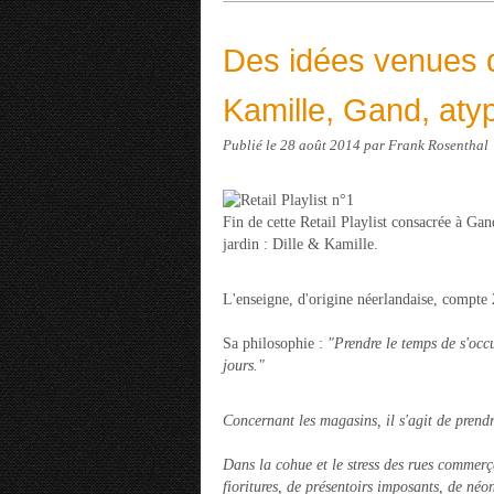
Des idées venues d'
Kamille, Gand, atyp
Publié le
28 août 2014
par Frank Rosenthal
Fin de cette Retail Playlist consacrée à Gand
jardin : Dille & Kamille.
L'enseigne, d'origine néerlandaise, compte
Sa philosophie :
"Prendre le temps de s'occu
jours."
Concernant les magasins, il s'agit de prendre
Dans la cohue et le stress des rues commerç
fioritures, de présentoirs imposants, de n