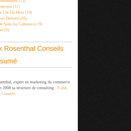
ommentées
(12)
oncepts
(11)
re Clé Du Mois
(10)
Pour Demain
(10)
Du Sens Au Commerce
(9)
on
(9)
k Rosenthal Conseils
ésumé
senthal, expert en marketing du commerce
n 2008 sa structure de consulting :
Frank
 Conseils.