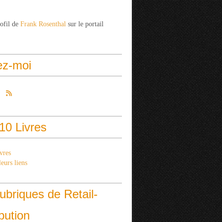
rofil de
Frank Rosenthal
sur le portail
ez-moi
10 Livres
vres
eurs liens
ubriques de Retail-
ibution