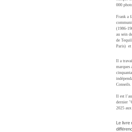
000 photo
Frank a f
communic
(1986-1988
au sein d
de Tequi
Paris) e
Il a trav
marques a
cinquanta
indépenda
Conseils.
Il est l’
dernier 
2025 aux
Le livre
différen