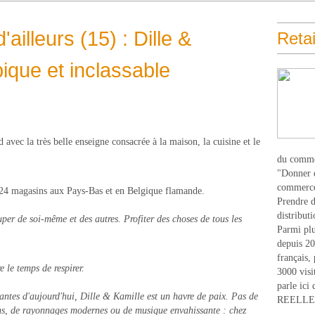
ailleurs (15) : Dille &
Retai
ique et inclassable
 avec la très belle enseigne consacrée à la maison, la cuisine et le
du comme
"Donner d
commerce
 24 magasins aux Pays-Bas et en Belgique flamande.
Prendre du
distribut
per de soi-même et des autres. Profiter des choses de tous les
Parmi plu
depuis 20
français,
 le temps de respirer.
3000 visi
parle ici 
antes d'aujourd'hui, Dille & Kamille est un havre de paix. Pas de
REELLEM
éons, de rayonnages modernes ou de musique envahissante : chez