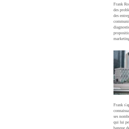
Frank Ros
des probl
des entre
communic
diagnostic
propositi
marketin
Frank s'a
connaissa
ses nombr
qui lui p
banque d