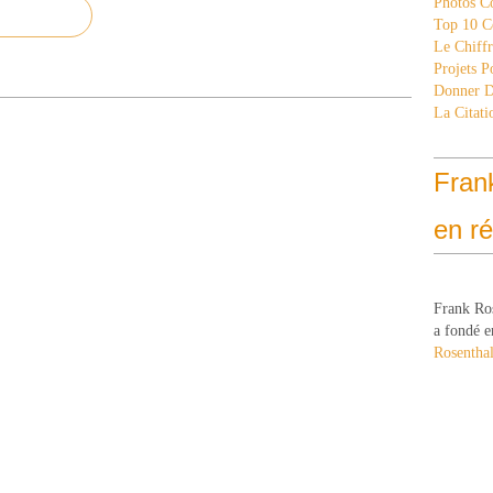
Photos C
Top 10 C
Le Chiff
Projets 
Donner 
La Citati
Fran
en r
Frank Ro
a fondé e
Rosenthal