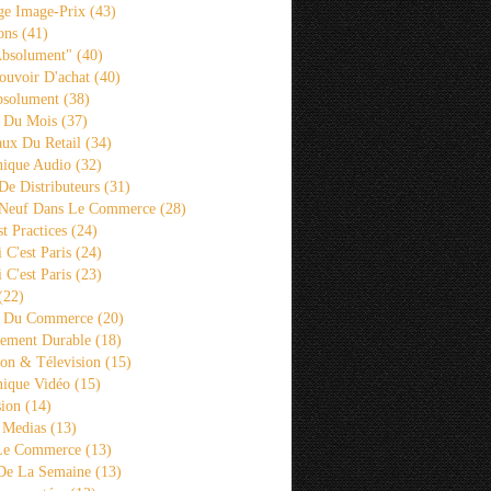
ge Image-Prix
(43)
ons
(41)
Absolument"
(40)
ouvoir D'achat
(40)
bsolument
(38)
 Du Mois
(37)
aux Du Retail
(34)
ique Audio
(32)
De Distributeurs
(31)
 Neuf Dans Le Commerce
(28)
st Practices
(24)
i C'est Paris
(24)
i C'est Paris
(23)
(22)
s Du Commerce
(20)
ement Durable
(18)
ion & Télevision
(15)
ique Vidéo
(15)
sion
(14)
 Medias
(13)
 Le Commerce
(13)
De La Semaine
(13)