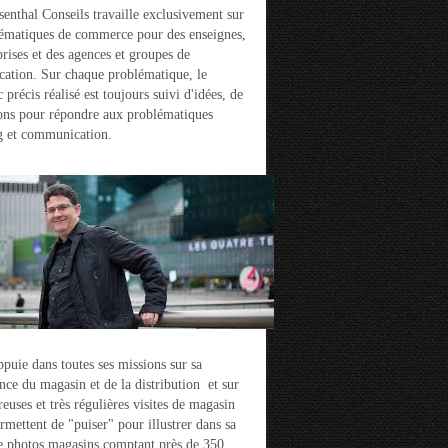
enthal Conseils travaille exclusivement sur
ématiques de commerce pour des enseignes,
prises et des agences et groupes de
ation. Sur chaque problématique, le
 précis réalisé est toujours suivi d'idées, de
ons pour répondre aux problématiques
g et communication.
ppuie dans toutes ses missions sur sa
nce du magasin et de la distribution et sur
euses et très régulières visites de magasin
ermettent de "puiser" pour illustrer dans sa
e photos magasins comptant près de 350