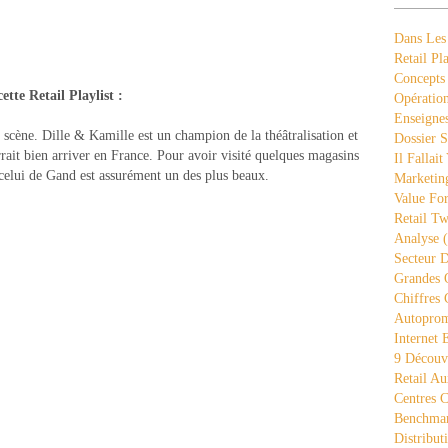
Dans Les
Retail Pla
Concepts
ette Retail Playlist :
Opération
Enseigne
en scène. Dille & Kamille est un champion de la théâtralisation et
Dossier S
rait bien arriver en France. Pour avoir visité quelques magasins
Il Fallait
 celui de Gand est assurément un des plus beaux.
Marketing
Value Fo
Retail Tw
Analyse
(
Secteur D
Grandes 
Chiffres 
Autopro
Internet
9 Découve
Retail Au
Centres 
Benchmar
Distribut