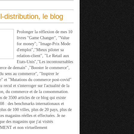
l-distribution, le blog
Prolonger la réflexion de mes 10
livres "Game Changer", "Value
for money"; "Image-Prix Mode
d'emploi","Mieux piloter sa
relation-client", "Le Retail aux
Etats-Unis","Les incontournables
rce de demain" ,"Booster le commerce",
u sens au commerce", "Inspirer le
" et "Mutations du commerce post-covid"
 recul et s'interroger sur l'actualité de la
ion, du commerce et de la consommation.
s de 3500 articles de ce blog qui existe
08 : des benchmarks internationaux et
 plus de 100 villes, plus de 20 pays, plus de
tes magasins réelles et effectuées. Je ne
que des magasins que j'ai visités
ENT et non virtuellement