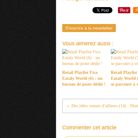
R
S'inscrire à la newsletter
Vous aimerez aussi :
Retail Playlist Fico
Retail Playlist
Eataly World (6) : un
Eataly World (
bureau de poste dédié !
se parcourt à 
Commenter cet article