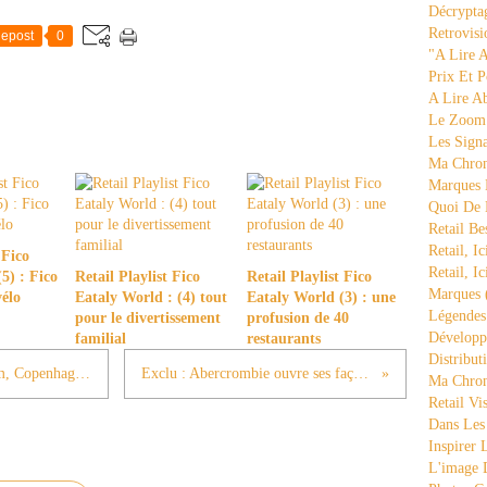
Décrypta
Retrovisi
epost
0
"a Lire 
Prix Et P
A Lire A
Le Zoom
Les Sign
Ma Chron
Marques 
Quoi De
Retail Be
Retail, Ic
 Fico
Retail, Ic
5) : Fico
Retail Playlist Fico
Retail Playlist Fico
Marques
vélo
Eataly World : (4) tout
Eataly World (3) : une
Légende
pour le divertissement
profusion de 40
Développ
familial
restaurants
Distribut
Des idées venues d'ailleurs (14) : Illum, Copenhague, le grand magasin version suédoise
Exclu : Abercrombie ouvre ses façades : un changement radical
Ma Chron
Retail Vi
Dans Les
Inspirer
L'image 