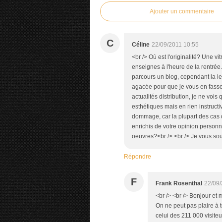
Ajouter un commentaire
C
Céline
22/09/2011 10:55
<br /> Où est l'originalité? Une vi
enseignes à l'heure de la rentrée
parcours un blog, cependant la l
agacée pour que je vous en fasse 
actualités distribution, je ne vois
esthétiques mais en rien instruct
dommage, car la plupart des cas q
enrichis de votre opinion personn
oeuvres?<br /> <br /> Je vous sou
Répondre
F
Frank Rosenthal
22/09/
<br /> <br /> Bonjour et 
On ne peut pas plaire à 
celui des 211 000 visite