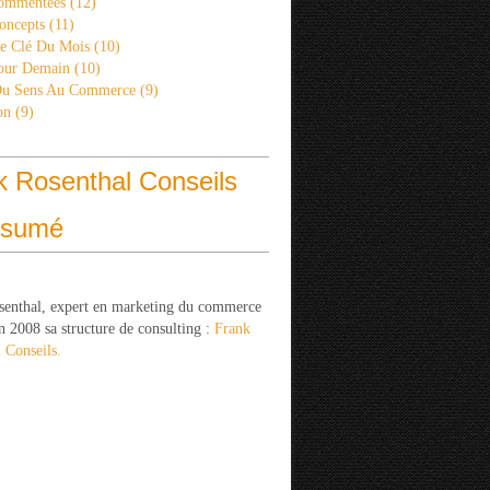
ommentées
(12)
oncepts
(11)
re Clé Du Mois
(10)
Pour Demain
(10)
Du Sens Au Commerce
(9)
on
(9)
k Rosenthal Conseils
ésumé
senthal, expert en marketing du commerce
n 2008 sa structure de consulting :
Frank
 Conseils.