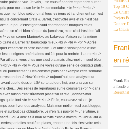
Photos C
votre point de vue. Je vais juste vous répondre et prendre autant
Top 10 C
ris pour me laisser le<br /> commentaire. <br /> <br /> <br />
Le Chiff
s que mon blog soit original tous les jours et franchement ce n'est
Projets 
suite concernant Crate & Barrel, c'est votre avis et ce n'est pas
Donner 
parce que peu d'enseignes vont chercher des marques et les
La Citati
cène, ce n'est bien sûr pas du jamais vu, mais c'est très bienf ait.
ai<br /> vu un corner Marimekko au Lafayette Maison sur la même
to Crate & Barrel fait beaucoup mieux.<br /> <br /> <br /> Après
Fran
iquer cet article et cette initiative. Cet article faisait partie d'une
e les enseignes américaines ont fait pour la rentrée. Il aurait<br />
en r
 Par ailleurs, vous dites que c'est plat mais citez-moi un seul blog
l ?<br /> <br /> <br /> Vous ne voyez qu'une série de constats plats,
l ou partiellement. Des constats plats par exemple cette semaine
e correspondant à New York<br /> aujourd'hui, une analyse sur
Frank Ro
i avant que le dossier LSA sorte aujourd'hui, une analyse sur
a fondé e
moins cher... Des séries de reportages sur le commerce<br /> dans
Rosenthal
s avez raison c'est sûrement plat et vu et revu, donnez-moi
gs qui le font.<br /> <br /> <br /> Enfin, vous avez raison, je
emps pour livrer des analyses. Mais mon métier n'est pas blogger,
ire et surtout pas obligatoire. Je n'en fais pas<br /> une vitrine, si
nsacré 3 ou 4 articles à mon activité c'est le maximum !<br /> <br />
certes partielles peut être plates, encore une fois c'est votre avis,
dire aussi sur un blog !<br /> <br /> <br /> Enfin, en France quand