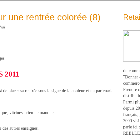
ur une rentrée colorée (8)
Retai
hal
du comme
S 2011
"Donner d
commerce
Prendre du
 de placer sa rentrée sous le signe de la couleur et un partenariat
distribut
Parmi plu
depuis 20
que, vitrines : rien ne manque.
français,
3000 visi
parle ici 
e des autres enseignes.
REELLEM