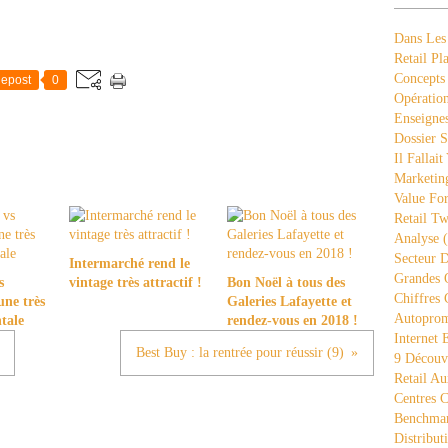
Dans Les
Retail Pla
Concepts
epost
0
Opération
Enseigne
Dossier S
Il Fallait
Marketing
Value Fo
Retail Tw
Analyse
(
Secteur D
Intermarché rend le
Grandes 
s
vintage très attractif !
Bon Noël à tous des
Chiffres 
une très
Galeries Lafayette et
Autopro
ntale
rendez-vous en 2018 !
Internet
Best Buy : la rentrée pour réussir (9)
9 Découve
Retail Au
Centres 
Benchmar
Distribut