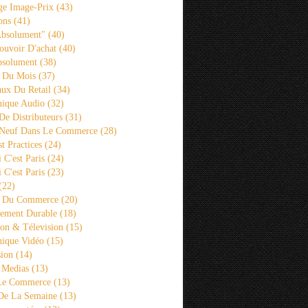
ge Image-Prix
(43)
ons
(41)
Absolument"
(40)
ouvoir D'achat
(40)
bsolument
(38)
 Du Mois
(37)
aux Du Retail
(34)
ique Audio
(32)
De Distributeurs
(31)
 Neuf Dans Le Commerce
(28)
st Practices
(24)
i C'est Paris
(24)
i C'est Paris
(23)
(22)
s Du Commerce
(20)
ement Durable
(18)
ion & Télevision
(15)
ique Vidéo
(15)
sion
(14)
 Medias
(13)
 Le Commerce
(13)
De La Semaine
(13)