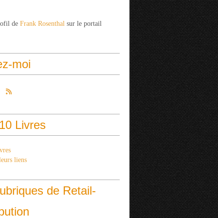
rofil de
Frank Rosenthal
sur le portail
ez-moi
10 Livres
vres
eurs liens
ubriques de Retail-
ibution