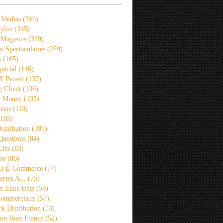
 Médias
(510)
ylist
(345)
 Magasins
(329)
s Spectaculaires
(259)
s
(165)
pécial
(146)
 Y Penser
(137)
 Client
(136)
r Money
(135)
eets
(113)
105)
istribution
(101)
Questions
(84)
Clés
(83)
mo
(80)
 Et E-Commerce
(77)
rtes À...
(75)
x Etats-Unis
(59)
Commerciaux
(57)
k Distribution
(53)
ion Hors France
(52)