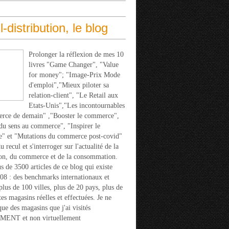
l-distribution, le blog
Prolonger la réflexion de mes 10
livres "Game Changer", "Value
for money"; "Image-Prix Mode
d'emploi","Mieux piloter sa
relation-client", "Le Retail aux
Etats-Unis","Les incontournables
rce de demain" ,"Booster le commerce",
u sens au commerce", "Inspirer le
" et "Mutations du commerce post-covid"
 recul et s'interroger sur l'actualité de la
ion, du commerce et de la consommation.
s de 3500 articles de ce blog qui existe
08 : des benchmarks internationaux et
 plus de 100 villes, plus de 20 pays, plus de
tes magasins réelles et effectuées. Je ne
que des magasins que j'ai visités
ENT et non virtuellement