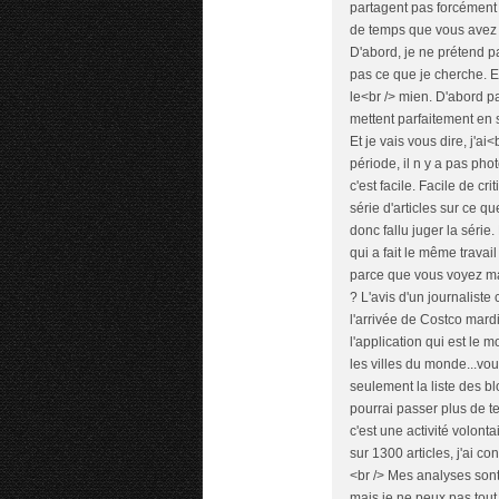
partagent pas forcément 
de temps que vous avez p
D'abord, je ne prétend pa
pas ce que je cherche. En
le<br /> mien. D'abord 
mettent parfaitement en s
Et je vais vous dire, j'
période, il n y a pas pho
c'est facile. Facile de crit
série d'articles sur ce qu
donc fallu juger la série.
qui a fait le même travai
parce que vous voyez ma
? L'avis d'un journalist
l'arrivée de Costco mard
l'application qui est le 
les villes du monde...vou
seulement la liste des blo
pourrai passer plus de t
c'est une activité volonta
sur 1300 articles, j'ai co
<br /> Mes analyses sont 
mais je ne peux pas tout 