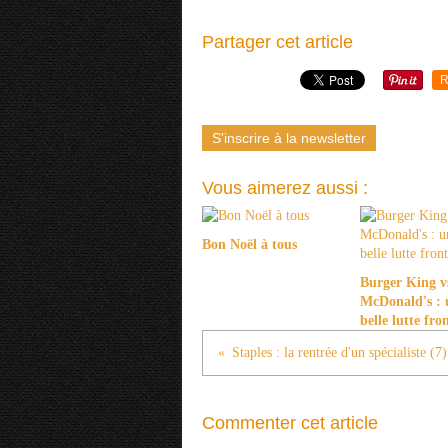
Partager cet article
R
S'inscrire à la newsletter
Vous aimerez aussi :
Bon Noël à tous
Burger King v
McDonald's : 
belle lutte fro
Staples : la rentrée d'un spécialiste (7)
Commenter cet article