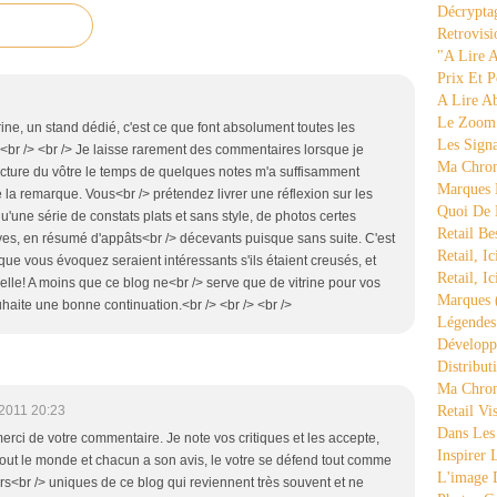
Décrypta
Retrovisi
"a Lire 
Prix Et P
A Lire A
Le Zoom
trine, un stand dédié, c'est ce que font absolument toutes les
Les Sign
.<br /> <br /> Je laisse rarement des commentaires lorsque je
Ma Chron
ecture du vôtre le temps de quelques notes m'a suffisamment
Marques 
la remarque. Vous<br /> prétendez livrer une réflexion sur les
Quoi De
 qu'une série de constats plats et sans style, de photos certes
Retail Be
ives, en résumé d'appâts<br /> décevants puisque sans suite. C'est
Retail, Ic
ue vous évoquez seraient intéressants s'ils étaient creusés, et
Retail, Ic
elle! A moins que ce blog ne<br /> serve que de vitrine pour vos
Marques
haite une bonne continuation.<br /> <br /> <br />
Légende
Développ
Distribut
Ma Chron
2011 20:23
Retail Vi
Dans Les
merci de votre commentaire. Je note vos critiques et les accepte,
Inspirer
tout le monde et chacun a son avis, le votre se défend tout comme
L'image 
urs<br /> uniques de ce blog qui reviennent très souvent et ne