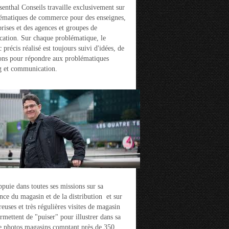
enthal Conseils travaille exclusivement sur
ématiques de commerce pour des enseignes,
prises et des agences et groupes de
ation. Sur chaque problématique, le
 précis réalisé est toujours suivi d'idées, de
ons pour répondre aux problématiques
g et communication.
ppuie dans toutes ses missions sur sa
nce du magasin et de la distribution et sur
euses et très régulières visites de magasin
ermettent de "puiser" pour illustrer dans sa
e photos magasins comptant près de 350