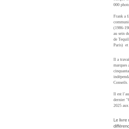
000 photo
Frank a f
communic
(1986-1988
au sein d
de Tequi
Paris) e
Il a trav
marques a
cinquanta
indépenda
Conseils.
Il est l’
dernier 
2025 aux
Le livre
différen