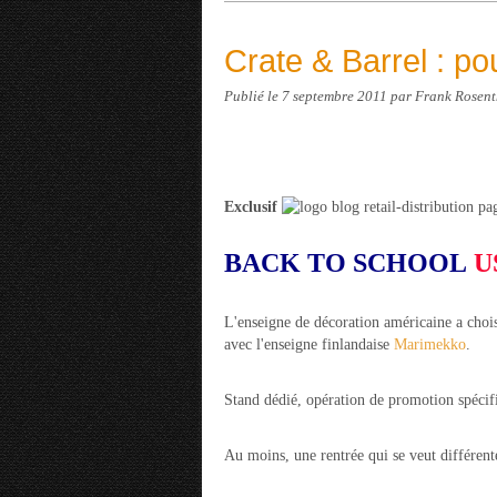
Crate & Barrel : po
Publié le
7 septembre 2011
par Frank Rosent
Exclusif
BACK TO SCHOOL
U
L'enseigne de décoration américaine a choisi
avec l'enseigne finlandaise
Marimekko
.
Stand dédié, opération de promotion spécifi
Au moins, une rentrée qui se veut différent