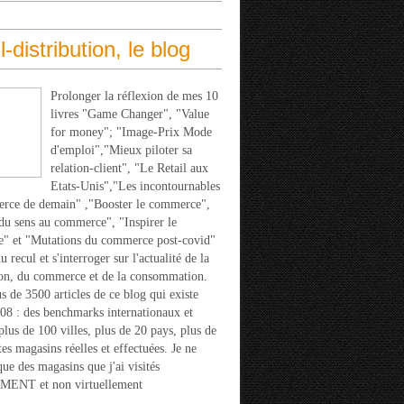
l-distribution, le blog
Prolonger la réflexion de mes 10
livres "Game Changer", "Value
for money"; "Image-Prix Mode
d'emploi","Mieux piloter sa
relation-client", "Le Retail aux
Etats-Unis","Les incontournables
rce de demain" ,"Booster le commerce",
u sens au commerce", "Inspirer le
" et "Mutations du commerce post-covid"
 recul et s'interroger sur l'actualité de la
ion, du commerce et de la consommation.
s de 3500 articles de ce blog qui existe
08 : des benchmarks internationaux et
 plus de 100 villes, plus de 20 pays, plus de
tes magasins réelles et effectuées. Je ne
que des magasins que j'ai visités
ENT et non virtuellement