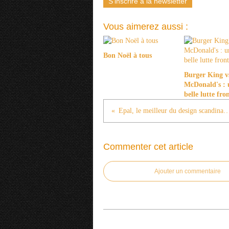
S'inscrire à la newsletter
Vous aimerez aussi :
Bon Noël à tous
Burger King v
McDonald's : 
belle lutte fro
Epal, le meilleur du design scand
Commenter cet article
Ajouter un commentaire