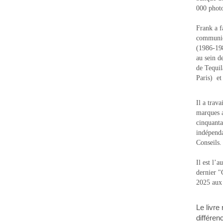
000 photo
Frank a f
communic
(1986-1988
au sein d
de Tequi
Paris) e
Il a trav
marques a
cinquanta
indépenda
Conseils.
Il est l’
dernier 
2025 aux
Le livre
différen