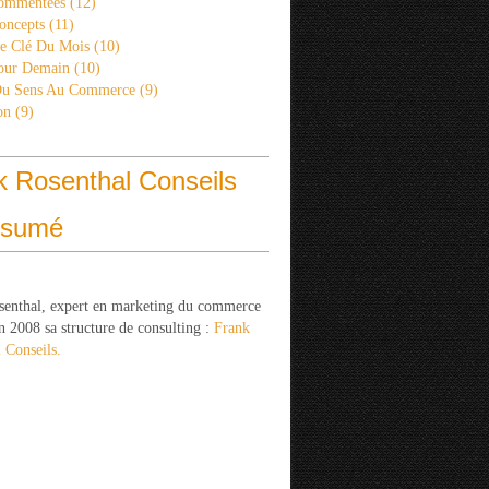
ommentées
(12)
oncepts
(11)
re Clé Du Mois
(10)
Pour Demain
(10)
Du Sens Au Commerce
(9)
on
(9)
k Rosenthal Conseils
ésumé
senthal, expert en marketing du commerce
n 2008 sa structure de consulting :
Frank
 Conseils.