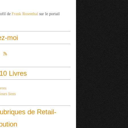
rofil de
Frank Rosenthal
sur le portail
ez-moi
10 Livres
vres
eurs liens
ubriques de Retail-
ibution