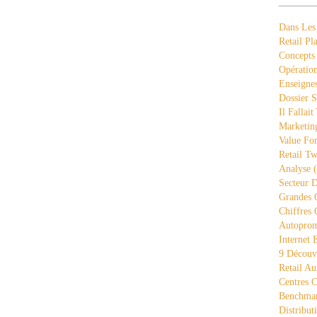
Dans Les
Retail Pla
Concepts
Opération
Enseigne
Dossier S
Il Fallait
Marketing
Value Fo
Retail Tw
Analyse
(
Secteur D
Grandes 
Chiffres 
Autopro
Internet
9 Découve
Retail Au
Centres 
Benchmar
Distribut