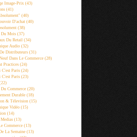
ge Image-Prix
(43)
ons
(41)
Absolument"
(40)
ouvoir D'achat
(40)
bsolument
(38)
 Du Mois
(37)
aux Du Retail
(34)
ique Audio
(32)
De Distributeurs
(31)
 Neuf Dans Le Commerce
(28)
st Practices
(24)
i C'est Paris
(24)
i C'est Paris
(23)
(22)
s Du Commerce
(20)
ement Durable
(18)
ion & Télevision
(15)
ique Vidéo
(15)
sion
(14)
 Medias
(13)
 Le Commerce
(13)
De La Semaine
(13)