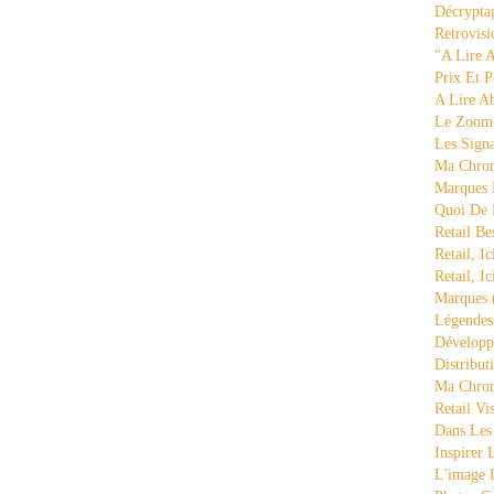
Décrypta
Retrovisi
"a Lire 
Prix Et P
A Lire A
Le Zoom
Les Sign
Ma Chron
Marques 
Quoi De
Retail Be
Retail, Ic
Retail, Ic
Marques
Légende
Développ
Distribut
Ma Chron
Retail Vi
Dans Les
Inspirer
L'image 