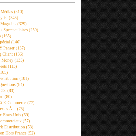
 Médias
(510)
ylist
(345)
 Magasins
(329)
s Spectaculaires
(259)
s
(165)
pécial
(146)
 Y Penser
(137)
 Client
(136)
r Money
(135)
eets
(113)
105)
istribution
(101)
Questions
(84)
Clés
(83)
mo
(80)
 Et E-Commerce
(77)
rtes À...
(75)
x Etats-Unis
(59)
Commerciaux
(57)
k Distribution
(53)
ion Hors France
(52)