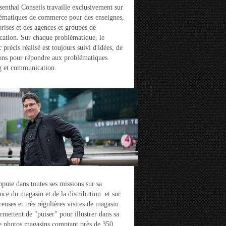
enthal Conseils travaille exclusivement sur
ématiques de commerce pour des enseignes,
prises et des agences et groupes de
ation. Sur chaque problématique, le
 précis réalisé est toujours suivi d'idées, de
ons pour répondre aux problématiques
g et communication.
ppuie dans toutes ses missions sur sa
nce du magasin et de la distribution et sur
euses et très régulières visites de magasin
ermettent de "puiser" pour illustrer dans sa
e photos magasins comptant près de 350