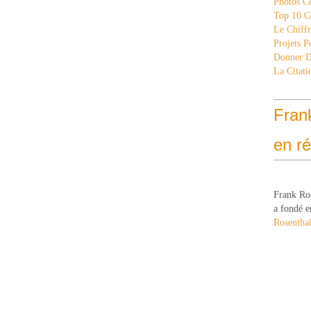
Photos C
Top 10 C
Le Chiff
Projets 
Donner 
La Citati
Fran
en r
Frank Ro
a fondé e
Rosenthal