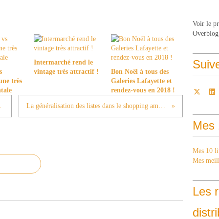
Voir le p
Overblog
Suiv
Intermarché rend le
s
vintage très attractif !
Bon Noël à tous des
une très
Galeries Lafayette et
ntale
rendez-vous en 2018 !
inave (9)
La généralisation des listes dans le shopping américain
Mes 
Mes 10 li
Mes meill
Les r
distr