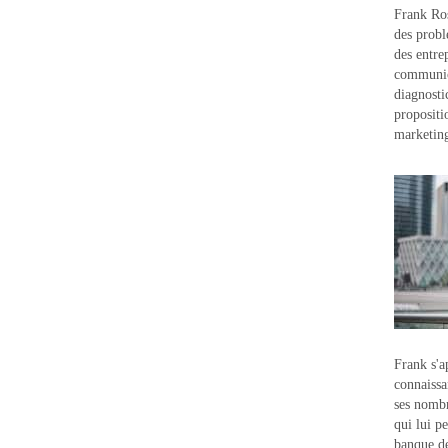
Frank Ros
des probl
des entre
communic
diagnostic
propositi
marketin
Frank s'a
connaissa
ses nombr
qui lui p
banque d