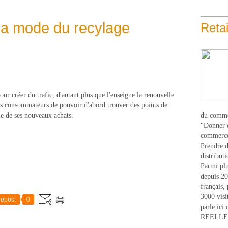
a mode du recylage
Retai
ur créer du trafic, d'autant plus que l'enseigne la renouvelle
s consommateurs de pouvoir d'abord trouver des points de
ie de ses nouveaux achats.
du comme
"Donner d
commerce
Prendre du
distribut
Parmi plu
depuis 20
français,
3000 visi
epost
0
parle ici 
REELLEM