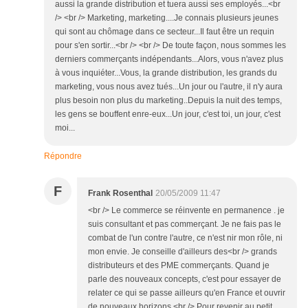
aussi la grande distribution et tuera aussi ses employés...<br
/> <br /> Marketing, marketing....Je connais plusieurs jeunes
qui sont au chômage dans ce secteur...Il faut être un requin
pour s'en sortir...<br /> <br /> De toute façon, nous sommes les
derniers commerçants indépendants...Alors, vous n'avez plus
à vous inquiéter...Vous, la grande distribution, les grands du
marketing, vous nous avez tués...Un jour ou l'autre, il n'y aura
plus besoin non plus du marketing..Depuis la nuit des temps,
les gens se bouffent enre-eux...Un jour, c'est toi, un jour, c'est
moi...
Répondre
F
Frank Rosenthal
20/05/2009 11:47
<br /> Le commerce se réinvente en permanence . je
suis consultant et pas commerçant. Je ne fais pas le
combat de l'un contre l'autre, ce n'est nir mon rôle, ni
mon envie. Je conseille d'ailleurs des<br /> grands
distributeurs et des PME commerçants. Quand je
parle des nouveaux concepts, c'est pour essayer de
relater ce qui se passe ailleurs qu'en France et ouvrir
de nouveaux horizons.<br /> Pour revenir au petit