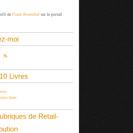
rofil de
Frank Rosenthal
sur le portail
ez-moi
10 Livres
vres
eurs liens
ubriques de Retail-
ibution