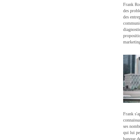
Frank Ros
des probl
des entre
communic
diagnostic
propositi
marketin
Frank s'a
connaissa
ses nombr
qui lui p
banque d