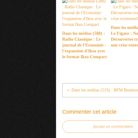
Dans les média
Dans les médias (588) :
Le Figaro : Na
Radio Classique : Le
Découvertes tr
journal de l'Economie :
une crise existe
l'expansion d'Ikea avec
le format Ikea Compact
Commenter cet article
Ajouter un commentaire