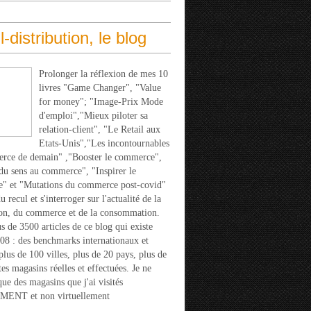
l-distribution, le blog
Prolonger la réflexion de mes 10
livres "Game Changer", "Value
for money"; "Image-Prix Mode
d'emploi","Mieux piloter sa
relation-client", "Le Retail aux
Etats-Unis","Les incontournables
rce de demain" ,"Booster le commerce",
u sens au commerce", "Inspirer le
" et "Mutations du commerce post-covid"
 recul et s'interroger sur l'actualité de la
ion, du commerce et de la consommation.
s de 3500 articles de ce blog qui existe
08 : des benchmarks internationaux et
 plus de 100 villes, plus de 20 pays, plus de
tes magasins réelles et effectuées. Je ne
que des magasins que j'ai visités
ENT et non virtuellement