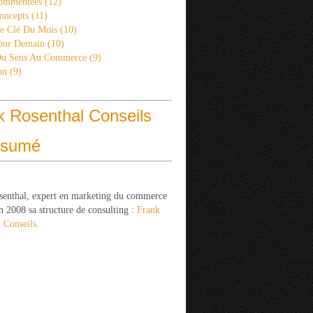
ommentées
(12)
oncepts
(11)
re Clé Du Mois
(10)
Pour Demain
(10)
Du Sens Au Commerce
(9)
on
(9)
k Rosenthal Conseils
ésumé
senthal, expert en marketing du commerce
n 2008 sa structure de consulting :
Frank
 Conseils.