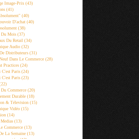
ge Image-Prix
(43)
ons
(41)
Absolument"
(40)
ouvoir D'achat
(40)
bsolument
(38)
 Du Mois
(37)
aux Du Retail
(34)
ique Audio
(32)
De Distributeurs
(31)
 Neuf Dans Le Commerce
(28)
st Practices
(24)
i C'est Paris
(24)
i C'est Paris
(23)
(22)
s Du Commerce
(20)
ement Durable
(18)
ion & Télevision
(15)
ique Vidéo
(15)
sion
(14)
 Medias
(13)
 Le Commerce
(13)
De La Semaine
(13)