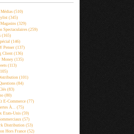
 Médias
(510)
ylist
(345)
 Magasins
(329)
s Spectaculaires
(259)
s
(165)
pécial
(146)
 Y Penser
(137)
 Client
(136)
r Money
(135)
eets
(113)
105)
istribution
(101)
Questions
(84)
Clés
(83)
mo
(80)
 Et E-Commerce
(77)
rtes À...
(75)
x Etats-Unis
(59)
Commerciaux
(57)
k Distribution
(53)
ion Hors France
(52)