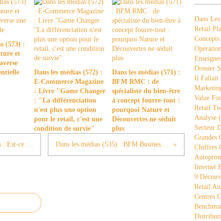
Dans Les
Retail Pla
Concepts
s (573) :
Opération
ture et
Enseigne
averse
Dossier S
ntielle
Dans les médias (572) :
Dans les médias (571) :
Il Fallait
E-Commerce Magazine
BFM RMC : de
Marketing
: Livre "Game Changer
spécialiste du bien-être
Value Fo
: "La différenciation
à concept fourre-tout :
Retail Tw
n'est plus une option
pourquoi Nature et
Analyse
(
pour le retail, c'est une
Découvertes ne séduit
Secteur D
condition de survie"
plus
Grandes 
Dans les médias (533) : BFM Business : Est-ce Leclerc qui est moins bon ou les autres qui sont meilleurs ?
Dans les médias (535) : BFM Business : le 18h Eco : les résultats de Casino au S1 2025
Chiffres 
Autopro
Internet
9 Découve
Retail Au
Centres 
Benchmar
Distribut