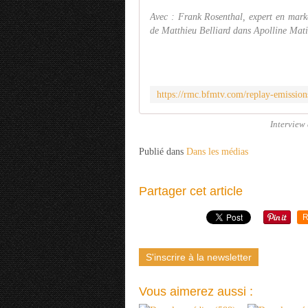
Avec : Frank Rosenthal, expert en marke
de Matthieu Belliard dans Apolline Mat
Interview
Publié dans
Dans les médias
Partager cet article
R
S'inscrire à la newsletter
Vous aimerez aussi :