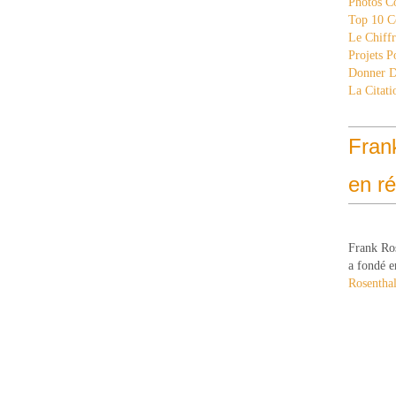
Photos C
Top 10 C
Le Chiff
Projets 
Donner 
La Citati
Fran
en r
Frank Ro
a fondé e
Rosenthal