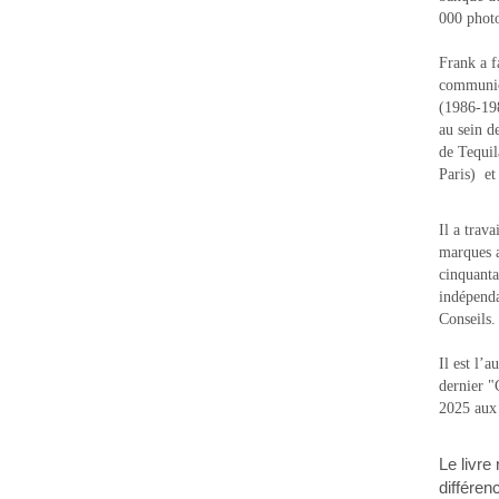
000 photo
Frank a f
communic
(1986-1988
au sein d
de Tequi
Paris) e
Il a trav
marques a
cinquanta
indépenda
Conseils.
Il est l’
dernier 
2025 aux
Le livre
différen