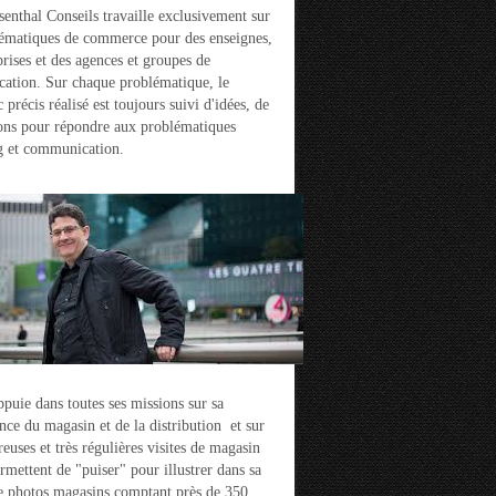
enthal Conseils travaille exclusivement sur
ématiques de commerce pour des enseignes,
prises et des agences et groupes de
ation. Sur chaque problématique, le
 précis réalisé est toujours suivi d'idées, de
ons pour répondre aux problématiques
g et communication.
ppuie dans toutes ses missions sur sa
nce du magasin et de la distribution et sur
euses et très régulières visites de magasin
ermettent de "puiser" pour illustrer dans sa
e photos magasins comptant près de 350