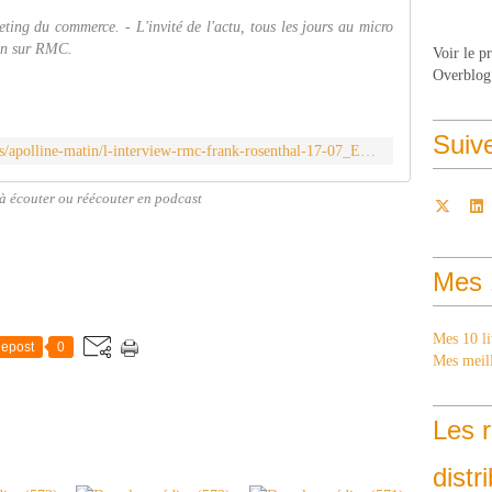
ting du commerce. - L'invité de l'actu, tous les jours au micro
in sur RMC.
Voir le p
Overblog
Suiv
https://rmc.bfmtv.com/replay-emissions/apolline-matin/l-interview-rmc-frank-rosenthal-17-07_EN-202507170172.html
 à écouter ou réécouter en podcast
Mes 
Mes 10 li
epost
0
Mes meill
Les r
distr