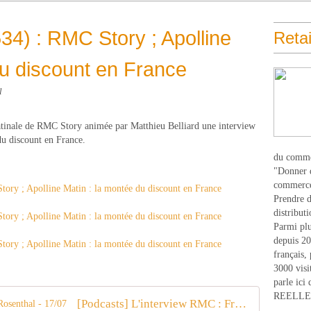
34) : RMC Story ; Apolline
Retai
du discount en France
l
matinale de RMC Story animée par Matthieu Belliard une interview
u discount en France.
du comme
"Donner d
commerce
Prendre du
distribut
Parmi plu
depuis 20
français,
3000 visi
parle ici 
REELLEM
[Podcasts] L'interview RMC : Frank Rosenthal - 17/07