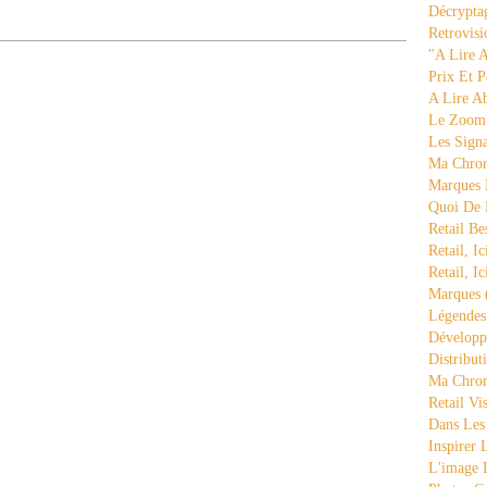
Décrypta
Retrovisi
"a Lire 
Prix Et P
A Lire A
Le Zoom
Les Sign
Ma Chron
Marques 
Quoi De
Retail Be
Retail, Ic
Retail, Ic
Marques
Légende
Développ
Distribut
Ma Chron
Retail Vi
Dans Les
Inspirer
L'image 