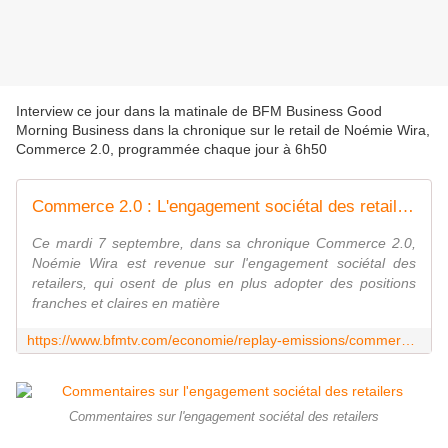
Interview ce jour dans la matinale de BFM Business Good
Morning Business dans la chronique sur le retail de Noémie Wira,
Commerce 2.0, programmée chaque jour à 6h50
Commerce 2.0 : L'engagement sociétal des retailers, par Noémie Wira - 07/09
Ce mardi 7 septembre, dans sa chronique Commerce 2.0,
Noémie Wira est revenue sur l'engagement sociétal des
retailers, qui osent de plus en plus adopter des positions
franches et claires en matière
https://www.bfmtv.com/economie/replay-emissions/commerce-2-0/commerce-2-0-l-engagement-societal-des-retailers-par-noemie-wira-07-09_VN-202109070025.html
Commentaires sur l'engagement sociétal des retailers