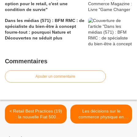
option pour le retail, c'est une
condition de survie"
Dans les médias (571) : BFM RMC : de
spécialiste du bien-être à concept
fourre-tout : pourquoi Nature et
Découvertes ne séduit plus
Commentaires
Ajouter un commentaire
< Retail Best Practices (19)
Les décisions sur le
: la nouvelle Fiat 500
commerce physique en
électrique en avant
France, et si on regardait à
première mondiale au
l'étranger ? >
Westfield 4 Temps