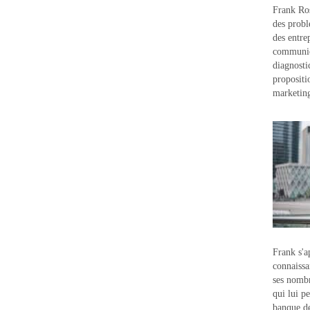
Frank Ros
des probl
des entre
communic
diagnostic
propositi
marketin
Frank s'a
connaissa
ses nombr
qui lui p
banque d