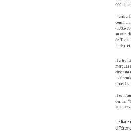
000 photo
Frank a f
communic
(1986-1988
au sein d
de Tequi
Paris) e
Il a trav
marques a
cinquanta
indépenda
Conseils.
Il est l’
dernier 
2025 aux
Le livre
différen