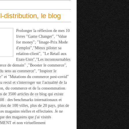
l-distribution, le blog
Prolonger la réflexion de mes 10
livres "Game Changer", "Value
for money"; "Image-Prix Mode
d'emploi","Mieux piloter sa
relation-client", "Le Retail aux
Etats-Unis","Les incontournables
rce de demain" ,"Booster le commerce",
u sens au commerce", "Inspirer le
" et "Mutations du commerce post-covid"
 recul et s'interroger sur l'actualité de la
ion, du commerce et de la consommation.
s de 3500 articles de ce blog qui existe
08 : des benchmarks internationaux et
 plus de 100 villes, plus de 20 pays, plus de
tes magasins réelles et effectuées. Je ne
que des magasins que j'ai visités
ENT et non virtuellement