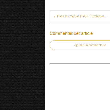
Dans les médias (143) : Stratégies Forever Young les Millenials
Commenter cet article
Ajouter un commentaire