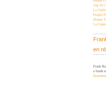
Photos C
Top 10 C
Le Chiff
Projets 
Donner 
La Citati
Fran
en r
Frank Ro
a fondé e
Rosenthal