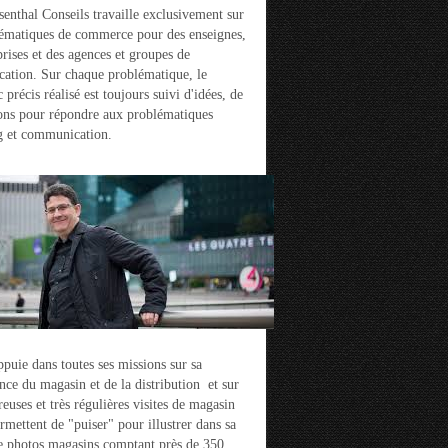
enthal Conseils travaille exclusivement sur
ématiques de commerce pour des enseignes,
prises et des agences et groupes de
ation. Sur chaque problématique, le
 précis réalisé est toujours suivi d'idées, de
ons pour répondre aux problématiques
g et communication.
ppuie dans toutes ses missions sur sa
nce du magasin et de la distribution et sur
euses et très régulières visites de magasin
ermettent de "puiser" pour illustrer dans sa
e photos magasins comptant près de 350