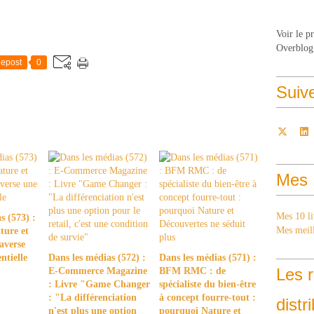
Voir le p
Overblog
epost
0
Suiv
Mes 
Mes 10 li
s (573) :
Mes meill
ture et
averse
ntielle
Dans les médias (572) :
Dans les médias (571) :
Les r
E-Commerce Magazine
BFM RMC : de
: Livre "Game Changer
spécialiste du bien-être
: "La différenciation
à concept fourre-tout :
distr
n'est plus une option
pourquoi Nature et