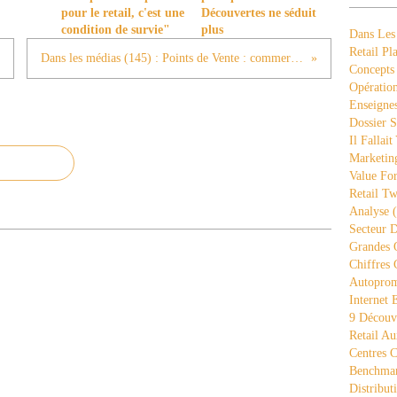
pour le retail, c'est une
Découvertes ne séduit
condition de survie"
plus
Dans Les
Retail Pla
Dans les médias (145) : Points de Vente : commerce indépendant : le modèle gagnant ?
Concepts
Opération
Enseigne
Dossier S
Il Fallait
Marketing
Value Fo
Retail Tw
Analyse
(
Secteur D
Grandes 
Chiffres 
Autopro
Internet
9 Découve
Retail Au
Centres 
Benchmar
Distribut