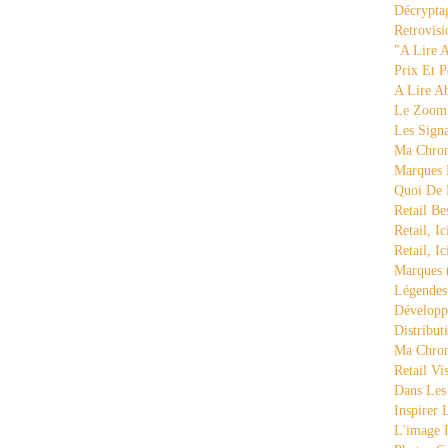
Décrypta
Retrovisi
"a Lire 
Prix Et P
A Lire A
Le Zoom
Les Sign
Ma Chron
Marques 
Quoi De
Retail Be
Retail, Ic
Retail, Ic
Marques
Légende
Développ
Distribut
Ma Chron
Retail Vi
Dans Les
Inspirer
L'image 