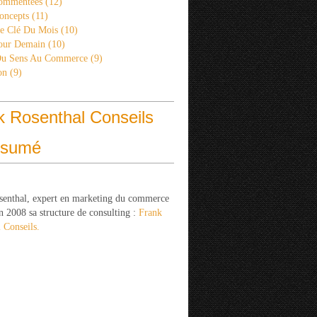
ommentées
(12)
oncepts
(11)
re Clé Du Mois
(10)
Pour Demain
(10)
Du Sens Au Commerce
(9)
on
(9)
k Rosenthal Conseils
ésumé
senthal, expert en marketing du commerce
n 2008 sa structure de consulting :
Frank
 Conseils.