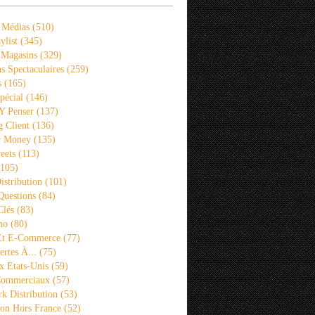
 Médias
(510)
ylist
(345)
 Magasins
(329)
s Spectaculaires
(259)
s
(165)
pécial
(146)
 Y Penser
(137)
 Client
(136)
r Money
(135)
eets
(113)
105)
istribution
(101)
Questions
(84)
Clés
(83)
mo
(80)
 Et E-Commerce
(77)
rtes À...
(75)
x Etats-Unis
(59)
Commerciaux
(57)
k Distribution
(53)
ion Hors France
(52)