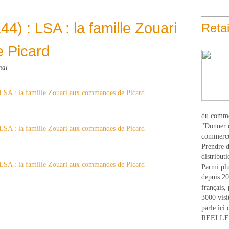
4) : LSA : la famille Zouari
Retai
 Picard
hal
du comme
"Donner d
commerce
Prendre du
distribut
Parmi plu
depuis 20
français,
3000 visi
parle ici 
REELLEM