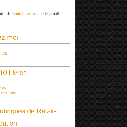
rofil de
Frank Rosenthal
sur le portail
ez-moi
10 Livres
vres
eurs liens
ubriques de Retail-
ibution