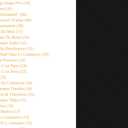
ge Image-Prix
(43)
ons
(41)
Absolument"
(40)
ouvoir D'achat
(40)
bsolument
(38)
 Du Mois
(37)
aux Du Retail
(34)
ique Audio
(32)
De Distributeurs
(31)
 Neuf Dans Le Commerce
(28)
st Practices
(24)
i C'est Paris
(24)
i C'est Paris
(23)
(22)
s Du Commerce
(20)
ement Durable
(18)
ion & Télevision
(15)
ique Vidéo
(15)
sion
(14)
 Medias
(13)
 Le Commerce
(13)
De La Semaine
(13)