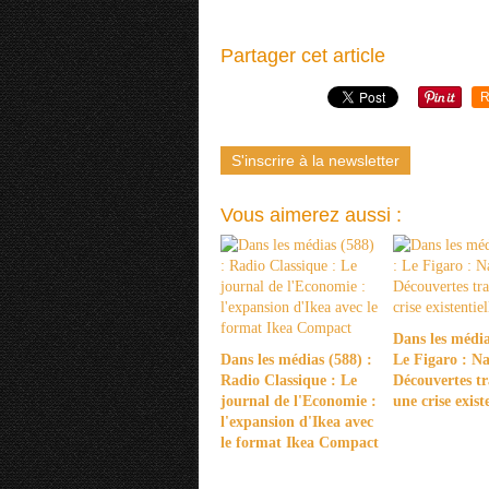
Partager cet article
R
S'inscrire à la newsletter
Vous aimerez aussi :
Dans les média
Dans les médias (588) :
Le Figaro : Na
Radio Classique : Le
Découvertes tr
journal de l'Economie :
une crise existe
l'expansion d'Ikea avec
le format Ikea Compact