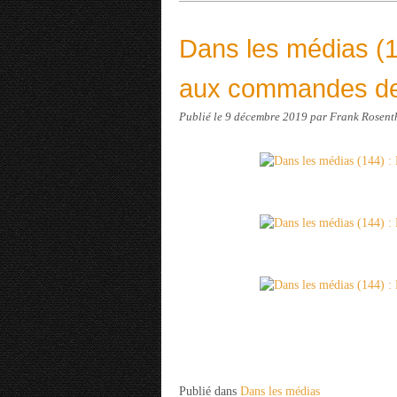
Dans les médias (14
aux commandes de
Publié le
9 décembre 2019
par Frank Rosent
Publié dans
Dans les médias