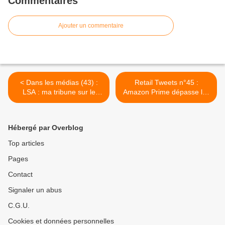
Commentaires
Ajouter un commentaire
< Dans les médias (43) :
Retail Tweets n°45 :
LSA : ma tribune sur le
Amazon Prime dépasse les
salon Shoptalk 2018
100 millions d'abonnés et
augmente ses prix aux
Etats-Unis >
Hébergé par Overblog
Top articles
Pages
Contact
Signaler un abus
C.G.U.
Cookies et données personnelles