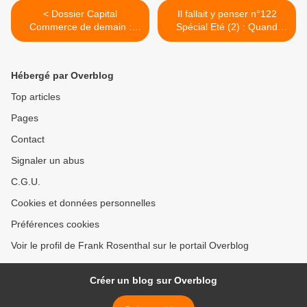
< Dossier Capital
Il fallait y penser n°122
Commerce de demain :
Spécial Eté (2) : Quand
mes 3 interviews (3)
Carrefour fait gagner le
maillot à pois >
Hébergé par Overblog
Top articles
Pages
Contact
Signaler un abus
C.G.U.
Cookies et données personnelles
Préférences cookies
Voir le profil de Frank Rosenthal sur le portail Overblog
Créer un blog sur Overblog